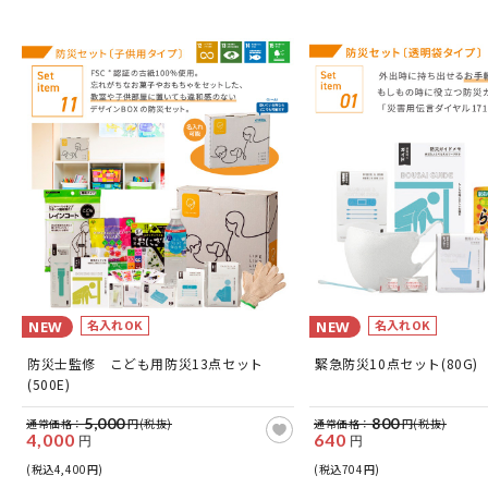
名入れOK
名入れOK
NEW
NEW
防災士監修 こども用防災13点セット
緊急防災10点セット(80G)
(500E)
5,000
800
通常価格：
円(税抜)
通常価格：
円(税抜)
4,000
640
円
円
(税込4,400円)
(税込704円)