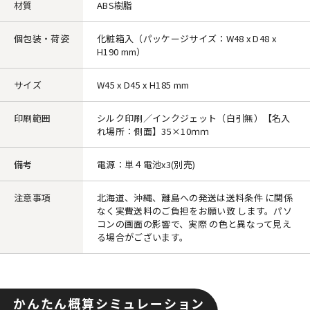
材質
ABS樹脂
個包装・荷姿
化粧箱入（パッケージサイズ：W48 x D48 x
H190 mm）
サイズ
W45 x D45 x H185 mm
印刷範囲
シルク印刷／インクジェット（白引無）【名入
れ場所：側面】35×10ｍｍ
備考
電源：単４電池x3(別売)
注意事項
北海道、沖縄、離島への発送は送料条件 に関係
なく実費送料のご負担をお願い致 します。パソ
コンの画面の影響で、実際 の色と異なって見え
る場合がございます。
かんたん概算シミュレーション