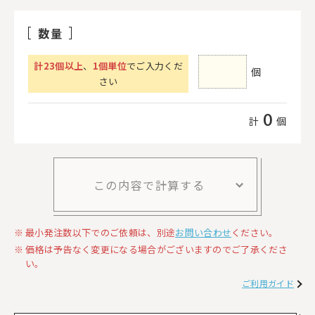
数量
計
23
個以上
、
1個単位
でご入力くだ
個
さい
0
計
個
この内容で計算する
最小発注数以下でのご依頼は、別途
お問い合わせ
ください。
価格は予告なく変更になる場合がございますのでご了承くださ
い。
ご利用ガイド