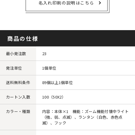
名入れ印刷の説明はこちら
商品の仕様
最小発注数
23
発注単位
1個単位
送料無料条件
89個以上1個単位
カートン入数
100（50X2）
カラー・種類
内容：本体×1 機能：ズーム機能付懐中ライト
（強、弱、点滅）、ランタン（白色、赤色点
滅）、フック