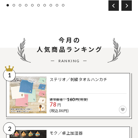
今月の
人気商品ランキング
RANKING
1
ステリオ／刺繍タオルハンカチ
160
通常価格：
円(税抜)
78
円
(税込86円)
2
モク／卓上加湿器