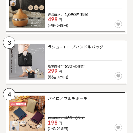
1,090
通常価格：
円(税抜)
498
円
(税込548円)
3
ラシュ／ロープハンドルバッグ
630
通常価格：
円(税抜)
299
円
(税込329円)
4
バイロ／マルチポーチ
430
通常価格：
円(税抜)
198
円
(税込218円)