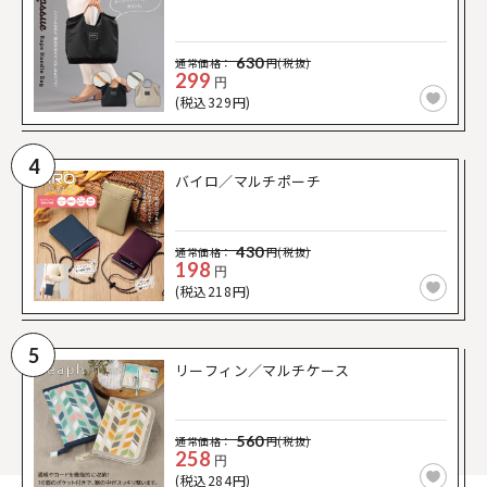
630
通常価格：
円(税抜)
299
円
(税込329円)
4
バイロ／マルチポーチ
430
通常価格：
円(税抜)
198
円
(税込218円)
5
リーフィン／マルチケース
560
通常価格：
円(税抜)
258
円
(税込284円)