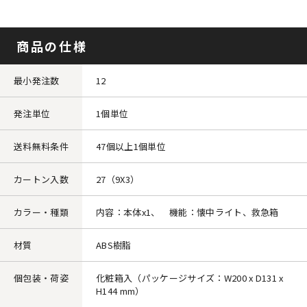
商品の仕様
最小発注数
12
発注単位
1個単位
送料無料条件
47個以上1個単位
カートン入数
27（9X3）
カラー・種類
内容：本体x1、 機能：懐中ライト、救急箱
材質
ABS樹脂
個包装・荷姿
化粧箱入（パッケージサイズ：W200 x D131 x
H144 mm）