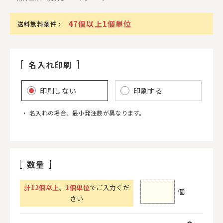
47個以上1個単位
送料無料条件 :
名入れ印刷
印刷しない
印刷する
名入れの場合、最小発注数が異なります。
数量
計
12
個以上
、
1個単位
でご入力くだ
個
さい