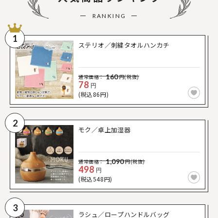
RANKING
1
ステリオ／刺繍タオルハンカチ
160
通常価格：
円(税抜)
78
円
(税込86円)
2
モク／卓上加湿器
1,090
通常価格：
円(税抜)
498
円
(税込548円)
3
ラシュ／ロープハンドルバッグ