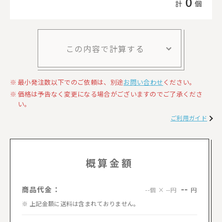
0
計
個
この内容で計算する
最小発注数以下でのご依頼は、別途
お問い合わせ
ください。
価格は予告なく変更になる場合がございますのでご了承くださ
い。
ご利用ガイド
概算金額
--
商品代金：
円
--個 × --円
上記金額に送料は含まれておりません。