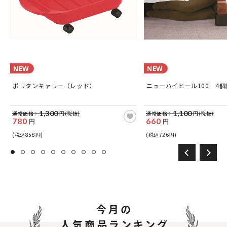
NEW
NEW
ポリタンキャリー（レッド）
ニューハイヒール100 4個
1,300
1,100
通常価格：
円(税抜)
通常価格：
円(税抜)
780
660
円
円
(税込858円)
(税込726円)
今月の
人気商品ランキング