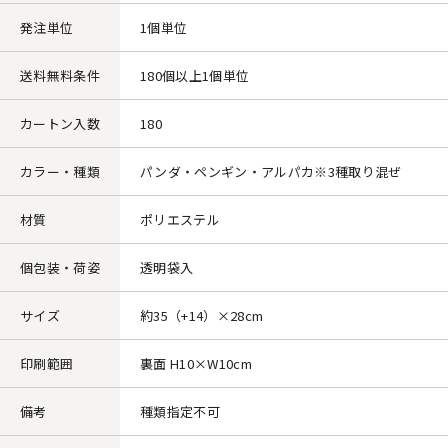
発注単位
1個単位
送料無料条件
180個以上1個単位
カートン入数
180
カラー・種類
パンダ・ペンギン・アルパカ※3種取り混ぜ
材質
ポリエステル
個包装・荷姿
透明袋入
サイズ
約35（+14）×28cm
印刷範囲
裏面 H10×W10cm
備考
種類指定不可