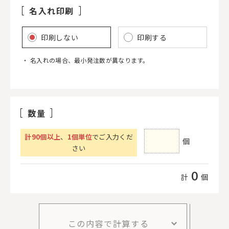
名入れ印刷
印刷しない
印刷する
名入れの場合、最小発注数が異なります。
数量
計
90
個以上
、
1個単位
でご入力くだ
個
さい
0
計
個
この内容で計算する