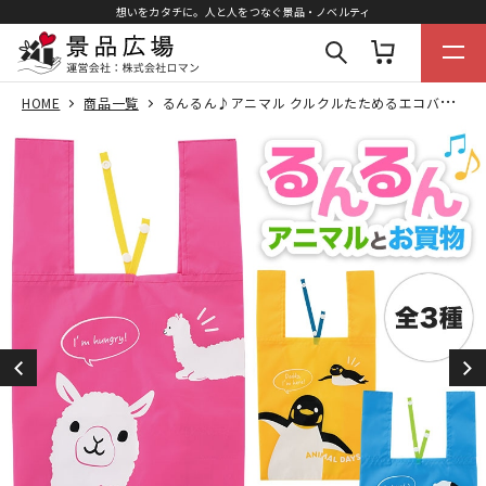
想いをカタチに。人と人をつなぐ景品・ノベルティ
HOME
商品一覧
るんるん♪アニマル クルクルたためるエコバッグ