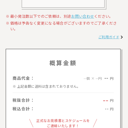
最小発注数以下でのご依頼は、別途
お問い合わせ
ください。
価格は予告なく変更になる場合がございますのでご了承くださ
い。
ご利用ガイド
概算金額
--
商品代金：
円
--個 × --円
上記金額に送料は含まれておりません。
--
税抜合計：
円
税込合計：
--
円
正式なお見積書とスケジュールを
ご連絡いたします！