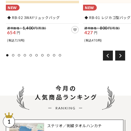
NEW
NEW
ッ
◆ RB-02 3WAYリュックバッグ
◆ RB-01 レジカゴ型バッグ
1,400
800
通常価格：
円(税抜)
通常価格：
円(税抜)
654
427
円
円
(税込719円)
(税込470円)
今月の
人気商品ランキング
RANKING
1
ステリオ／刺繍タオルハンカチ