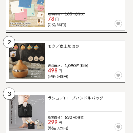
160
通常価格：
円(税抜)
78
円
(税込86円)
2
モク／卓上加湿器
1,090
通常価格：
円(税抜)
498
円
(税込548円)
3
ラシュ／ロープハンドルバッグ
630
通常価格：
円(税抜)
299
円
(税込329円)