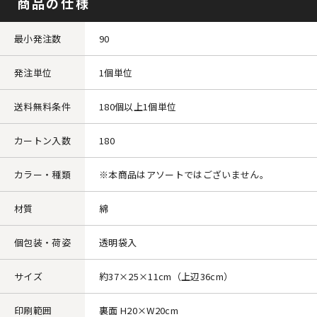
商品の仕様
最小発注数
90
発注単位
1個単位
送料無料条件
180個以上1個単位
カートン入数
180
カラー・種類
※本商品はアソートではございません。
材質
綿
個包装・荷姿
透明袋入
サイズ
約37×25×11cm（上辺36cm）
印刷範囲
裏面 H20×W20cm