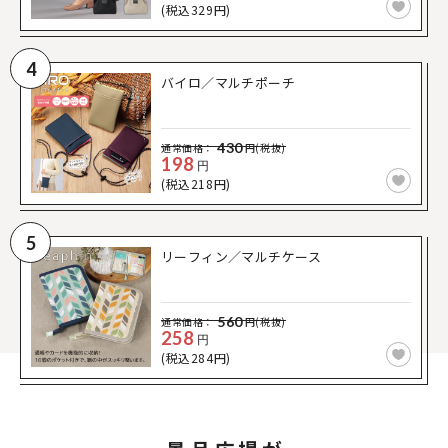
(税込329円)
4
バイロ／マルチポーチ
430
通常価格：
円(税抜)
198
円
(税込218円)
5
リーフィン／マルチケース
560
通常価格：
円(税抜)
258
円
(税込284円)