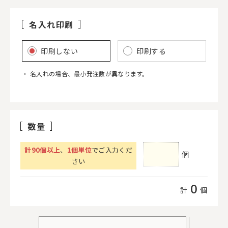
名入れ印刷
印刷しない
印刷する
名入れの場合、最小発注数が異なります。
数量
計
90
個以上
、
1個単位
でご入力くだ
個
さい
0
計
個