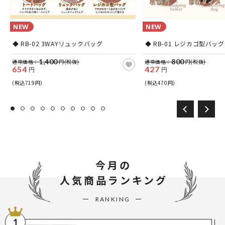
NEW
NEW
ッ
◆ RB-02 3WAYリュックバッグ
◆ RB-01 レジカゴ型バッグ
1,400
800
通常価格：
円(税抜)
通常価格：
円(税抜)
654
427
円
円
(税込719円)
(税込470円)
今月の
人気商品ランキング
RANKING
1