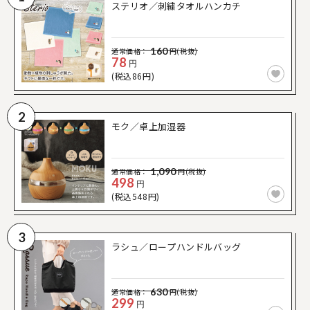
ステリオ／刺繍タオルハンカチ
160
通常価格：
円(税抜)
78
円
(税込86円)
2
モク／卓上加湿器
1,090
通常価格：
円(税抜)
498
円
(税込548円)
3
ラシュ／ロープハンドルバッグ
630
通常価格：
円(税抜)
299
円