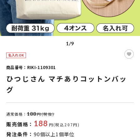
1/9
名入れOK
商品番号：RIKI-1109301
ひつじさん マチありコットンバッ
グ
188
通常価格：
円(税抜)
188
販売価格：
円(税込207円)
発注条件：
90個以上1個単位