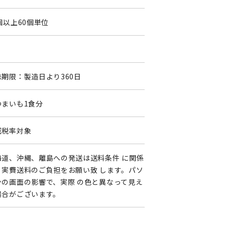
個以上60個単位
味期限：製造日より360日
つまいも1食分
減税率対象
海道、沖縄、離島への発送は送料条件 に関係
く実費送料のご負担をお願い致 します。パソ
ンの画面の影響で、実際 の色と異なって見え
場合がございます。