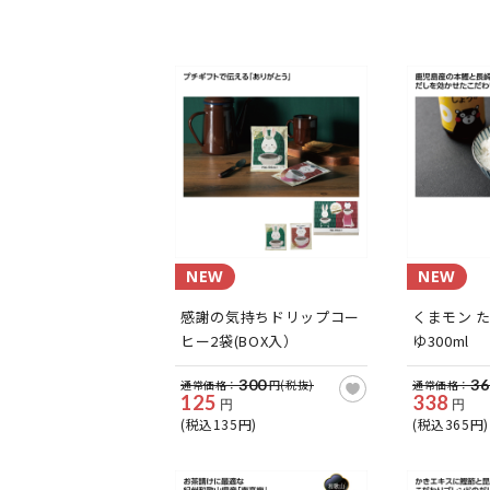
NEW
NEW
感謝の気持ちドリップコー
くまモン 
ヒー2袋(BOX入）
ゆ300ml
300
36
通常価格：
円(税抜)
通常価格：
125
338
円
円
(税込135円)
(税込365円)