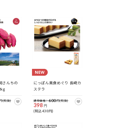
NEW
岡さんちの
にっぽん美食めぐり 長崎カ
kg
ステラ
600
円(税抜)
通常価格：
円(税抜)
398
円
(税込430円)