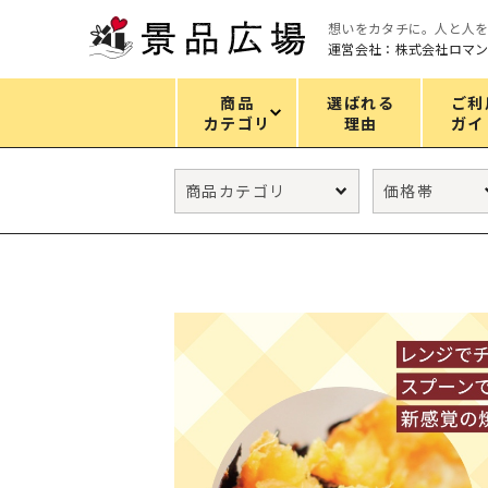
想いをカタチに。人と人
運営会社：株式会社ロマ
商品
選ばれる
ご利
カテゴリ
理由
ガイ
カテゴリ
エコバッグ
グリーンノベルティ
キッチン
ギフトセット
フェイス&ボディケア
防災・防犯グッズ
ファッション雑貨