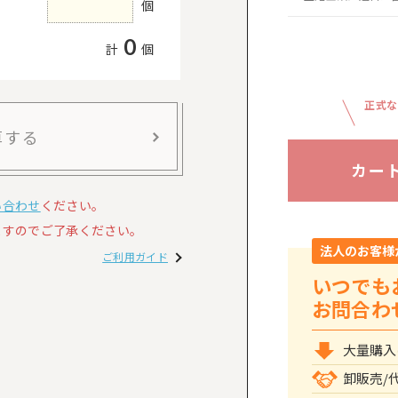
個
0
計
個
正式な
算する
カー
い合わせ
ください。
すのでご了承ください。
法人のお客様
ご利用ガイド
いつでも
お問合わ
大量購入
卸販売/