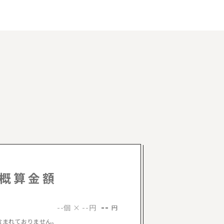
概算金額
--
--個 × --円
円
含まれておりません。