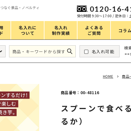
0120-16-4
をつなぐ景品・ノベルティ
ン
受付時間 9:30〜17:00 / 定休日
用
名入れに
名入れ
よくある
コラ
ド
ついて
制作実績
ご質問
価格
検
名入れ可能
--
タンブラー・ボトル
1～50円
アウトドア・レジャー
51～100円
HOME
商品
掃除・洗濯
101～150円
バスグッズ
151～200円
商品番号：00-48116
スマホ・PCグッズ
201～250円
スプーンで食べ
コスメグッズ
251～300円
るか）
食品・スイーツ
301～400円