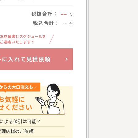
--
税抜合計：
円
税込合計：
--
円
お見積書とスケジュールを
ご連絡いたします！
トに入れて見積依頼
からの大口注文も…
お気軽に
せください
による値引は可能？
代理店様のご依頼