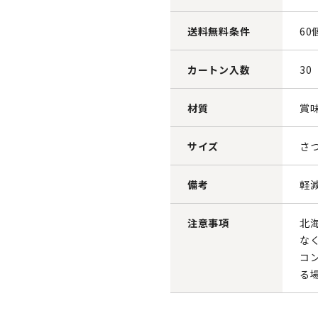
送料無料条件
60
カートン入数
30
材質
賞
サイズ
さ
備考
軽
注意事項
北
な
コ
る