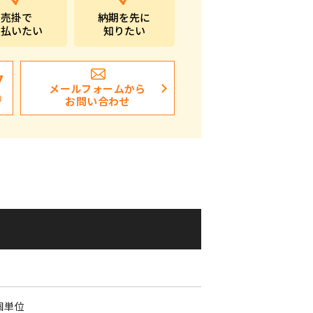
売掛で
納期を先に
ポストイン
支払いたい
知りたい
ばらまき、ショップイベント向け粗品・ノベ
ルティ
7
メールフォームから
日
お問い合わせ
個単位