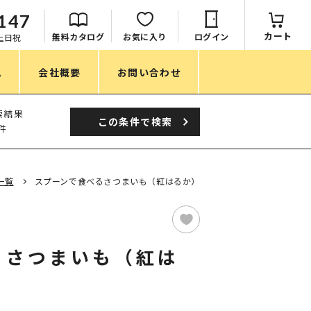
147
カート
無料カタログ
お気に入り
ログイン
：土日祝
ム
会社概要
お問い合わせ
季節
索結果
この条件で
検索
件
春ノベルティ
夏ノベルティ
一覧
スプーンで食べるさつまいも（紅はるか）
秋ノベルティ
冬ノベルティ
るさつまいも（紅は
目的・シーン
サステナブル・環境配慮ノベルティ