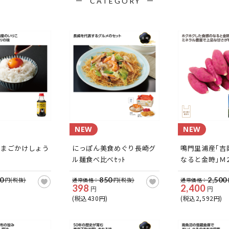
CATEGORY
NEW
NEW
たまごかけしょう
にっぽん美食めぐり長崎グ
鳴門里浦産｢吉
ル麺食べ比べｾｯﾄ
なると金時｣Ｍ2
0
850
2,500
円(税抜)
通常価格：
円(税抜)
通常価格：
398
2,400
円
円
(税込430円)
(税込2,592円)