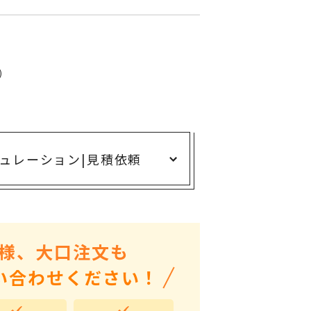
ありがとう・感謝の気持ち
アニマルグッズ
岐阜県産品
)
はなえみ
kanakono
展示会・イベント特集
ュレーション
|
見積依頼
安全大会ノベルティ・記念品特集
設立・周年・創業記念
インバウンド･外国人観光客向け特集
粗品・営業配布
様、大口注文も
入学・卒業記念品
い合わせください！
自治体・公共団体向け
オープン・開業・開院