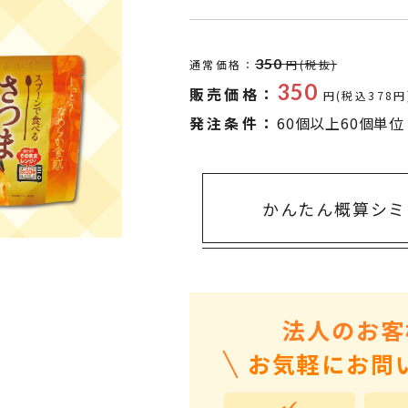
タオル・ハンカチ
401～500円
傘・レイングッズ
501～1,000円
350
通常価格：
円(税抜)
UVケア
1,000～2,000円
350
販売価格：
円(税込378円
バッグ&ポーチ
2,000～3,000円
発注条件：
60個以上60個単位
キャラクター雑貨
3,000～5,000円
すべてのカテゴリ
5,000円～
LL
かんたん概算シミ
法人のお客
お気軽にお問