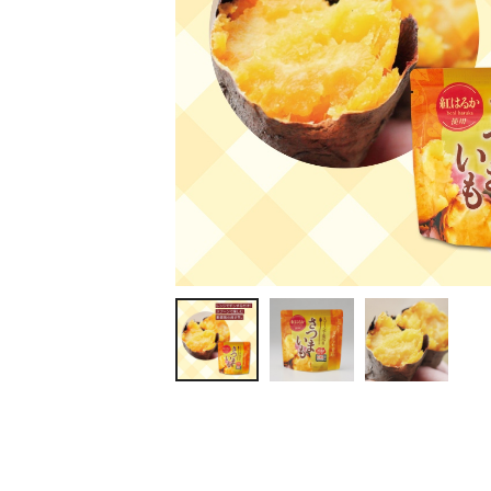
ティッシュ・ロール
ペン・筆記用具
ステーショナリー
生活雑貨・便利グッズ
衛生用品特集
カタログギフト
A