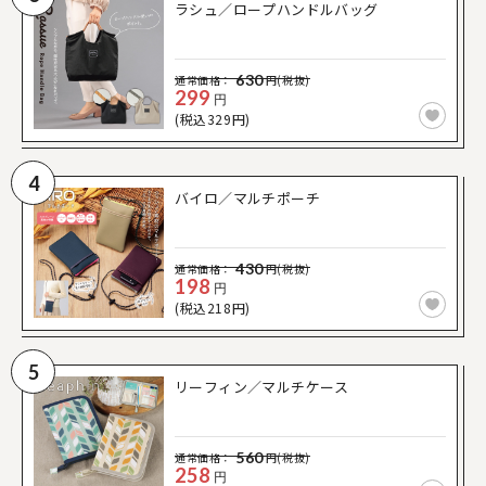
ラシュ／ロープハンドルバッグ
630
通常価格：
円(税抜)
299
円
(税込329円)
4
バイロ／マルチポーチ
430
通常価格：
円(税抜)
198
円
(税込218円)
5
リーフィン／マルチケース
560
通常価格：
円(税抜)
258
円