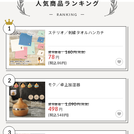
人気商品ランキング
RANKING
1
ステリオ／刺繍タオルハンカチ
160
通常価格：
円(税抜)
78
円
(税込86円)
2
モク／卓上加湿器
1,090
通常価格：
円(税抜)
498
円
(税込548円)
3