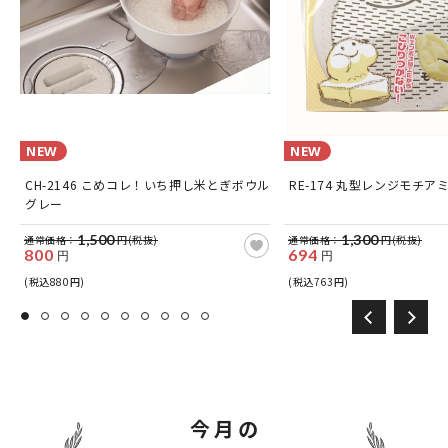
NEW
NEW
CH-2146 こめコレ！いち押し米とぎボウル
RE-174 丸型レンジモチア
グレー
1,500
1,300
通常価格：
円(税抜)
通常価格：
円(税抜)
800
694
円
円
(税込880円)
(税込763円)
今月の