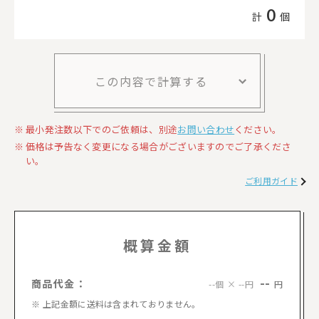
0
計
個
この内容で計算する
最小発注数以下でのご依頼は、別途
お問い合わせ
ください。
価格は予告なく変更になる場合がございますのでご了承くださ
い。
ご利用ガイド
概算金額
--
商品代金：
円
--個 × --円
上記金額に送料は含まれておりません。