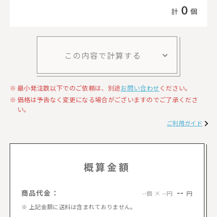
0
計
個
この内容で計算する
最小発注数以下でのご依頼は、別途
お問い合わせ
ください。
価格は予告なく変更になる場合がございますのでご了承くださ
い。
ご利用ガイド
概算金額
--
商品代金：
円
--個 × --円
上記金額に送料は含まれておりません。