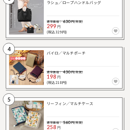
ラシュ／ロープハンドルバッグ
630
通常価格：
円(税抜)
299
円
(税込329円)
4
バイロ／マルチポーチ
430
通常価格：
円(税抜)
198
円
(税込218円)
5
リーフィン／マルチケース
560
通常価格：
円(税抜)
258
円