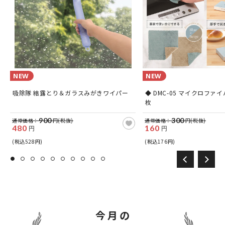
NEW
NEW
吸除隊 結露とり＆ガラスみがきワイパー
◆ DMC-05 マイクロファイ
枚
900
300
通常価格：
円(税抜)
通常価格：
円(税抜)
480
160
円
円
(税込528円)
(税込176円)
今月の