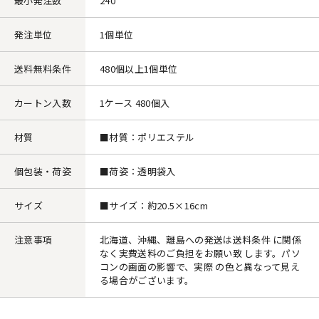
最小発注数
240
発注単位
1個単位
送料無料条件
480個以上1個単位
カートン入数
1ケース 480個入
材質
■材質：ポリエステル
個包装・荷姿
■荷姿：透明袋入
サイズ
■サイズ：約20.5×16cm
注意事項
北海道、沖縄、離島への発送は送料条件 に関係
なく実費送料のご負担をお願い致 します。パソ
コンの画面の影響で、実際 の色と異なって見え
る場合がございます。