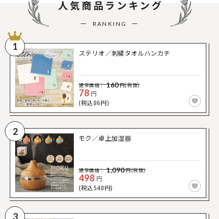
人気商品ランキング
RANKING
1
ステリオ／刺繍タオルハンカチ
160
通常価格：
円(税抜)
78
円
(税込86円)
2
モク／卓上加湿器
1,090
通常価格：
円(税抜)
498
円
(税込548円)
3