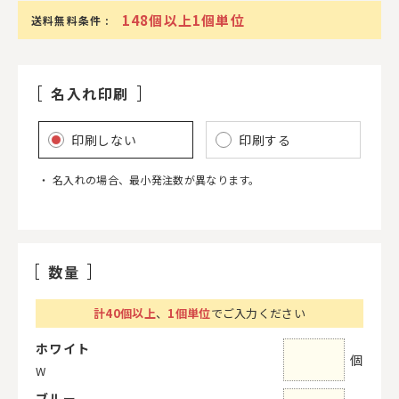
148個以上1個単位
送料無料条件 :
名入れ印刷
印刷しない
印刷する
名入れの場合、最小発注数が異なります。
数量
計
40
個以上
、
1個単位
でご入力ください
ホワイト
個
W
ブルー