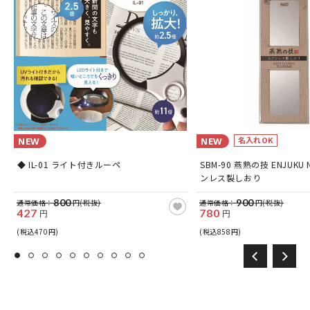
名入れOK
NEW
NEW
◆ IL-01 ライト付きルーペ
SBM-90 燕熟の技 ENJUKU 
ンレス製しおり
800
900
通常価格：
円(税抜)
通常価格：
円(税抜)
427
780
円
円
(税込470円)
(税込858円)