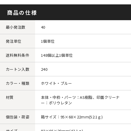
商品の仕様
最小発注数
40
発注単位
1個単位
送料無料条件
148個以上1個単位
カートン入数
240
カラー・種類
ホワイト・ブルー
材質
本体・中枠・パーツ：AS樹脂、印面クリーナ
ー：ポリウレタン
個包装・荷姿
箱サイズ：95×68×22ｍｍ(52.1ｇ)
サイズ
92×66×20ｍｍ(42.1ｇ)