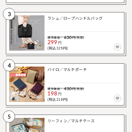
3
ラシュ／ロープハンドルバッグ
630
通常価格：
円(税抜)
299
円
(税込329円)
4
バイロ／マルチポーチ
430
通常価格：
円(税抜)
198
円
(税込218円)
5
リーフィン／マルチケース