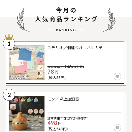
今月の
人気商品ランキング
RANKING
1
ステリオ／刺繍タオルハンカチ
160
通常価格：
円(税抜)
78
円
(税込86円)
2
モク／卓上加湿器
1,090
通常価格：
円(税抜)
498
円
(税込548円)