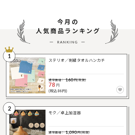
今月の
人気商品ランキング
RANKING
1
ステリオ／刺繍タオルハンカチ
160
通常価格：
円(税抜)
78
円
(税込86円)
2
モク／卓上加湿器
1,090
通常価格：
円(税抜)