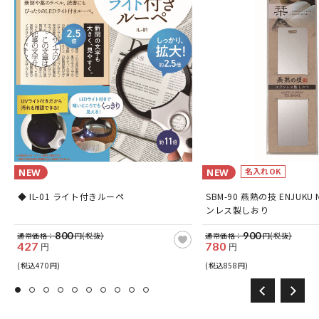
名入れOK
NEW
NEW
◆ IL-01 ライト付きルーペ
SBM-90 燕熟の技 ENJUKU 
ンレス製しおり
800
900
通常価格：
円(税抜)
通常価格：
円(税抜)
427
780
円
円
(税込470円)
(税込858円)