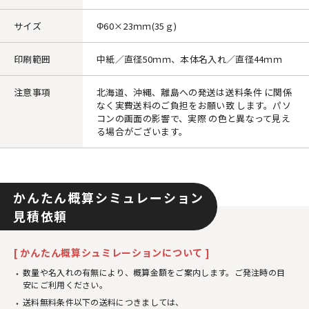
サイズ
Φ60×23ｍｍ(35ｇ)
印刷範囲
中紙／直径50ｍｍ、本体名入れ／直径44ｍｍ
注意事項
北海道、沖縄、離島への発送は送料条件 に関係
なく実費送料のご負担をお願い致 します。パソ
コンの画面の影響で、実際 の色と異なって見え
る場合がございます。
かんたん概算シミュレーション
見積依頼
[ かんたん概算シュミレーションについて ]
数量や名入れの有無により、概算金額をご案内します。ご発注時の目
安にご利用ください。
送料無料条件以下の送料につきましては、