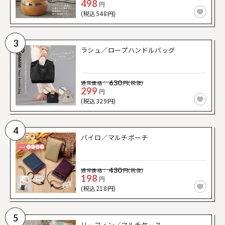
498
円
(税込548円)
3
ラシュ／ロープハンドルバッグ
630
通常価格：
円(税抜)
299
円
(税込329円)
4
バイロ／マルチポーチ
430
通常価格：
円(税抜)
198
円
(税込218円)
5
リーフィン／マルチケース