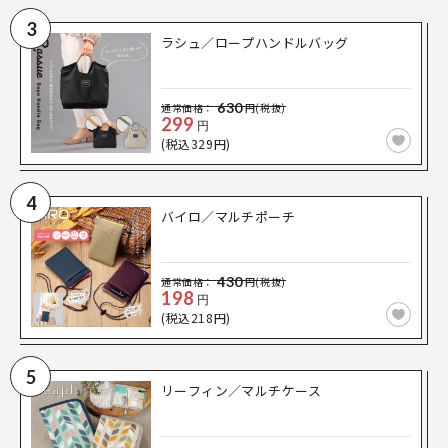
3
ラシュ／ロープハンドルバッグ
630
通常価格：
円(税抜)
299
円
(税込329円)
4
バイロ／マルチポーチ
430
通常価格：
円(税抜)
198
円
(税込218円)
5
リーフィン／マルチケース