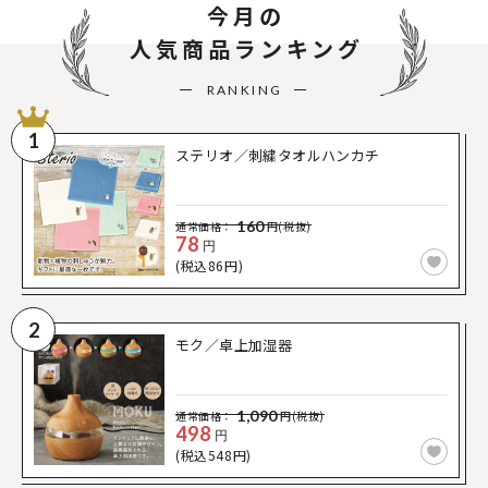
今月の
人気商品ランキング
RANKING
1
ステリオ／刺繍タオルハンカチ
160
通常価格：
円(税抜)
78
円
(税込86円)
2
モク／卓上加湿器
1,090
通常価格：
円(税抜)
498
円
(税込548円)