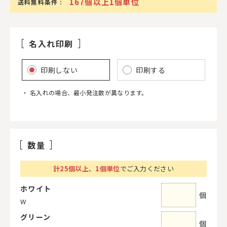
167個以上1個単位
送料無料条件 :
名入れ印刷
印刷しない
印刷する
名入れの場合、最小発注数が異なります。
数量
計
25
個以上
、
1個単位
でご入力ください
ホワイト
個
W
グリーン
個