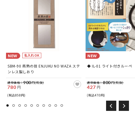
名入れOK
NEW
NEW
SBM-90 燕熟の技 ENJUKU NO WAZA ステ
◆ IL-01 ライト付きルーペ
ンレス製しおり
900
800
通常価格：
円(税抜)
通常価格：
円(税抜)
780
427
円
円
(税込858円)
(税込470円)