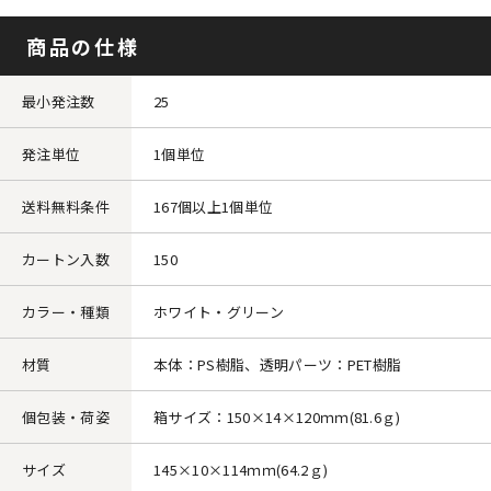
商品の仕様
最小発注数
25
発注単位
1個単位
送料無料条件
167個以上1個単位
カートン入数
150
カラー・種類
ホワイト・グリーン
材質
本体：PS樹脂、透明パーツ：PET樹脂
個包装・荷姿
箱サイズ：150×14×120ｍｍ(81.6ｇ)
サイズ
145×10×114ｍｍ(64.2ｇ)