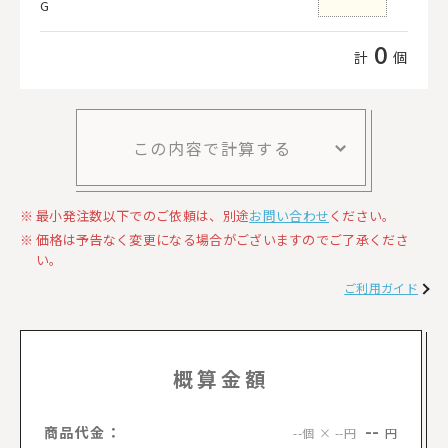
G
0
計
個
この内容で計算する
最小発注数以下でのご依頼は、別途
お問い合わせ
ください。
価格は予告なく変更になる場合がございますのでご了承くださ
い。
ご利用ガイド
概算金額
--
商品代金：
円
--個 × --円