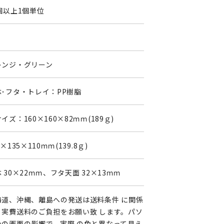
個以上1個単位
レンジ・グリーン
体･フタ・トレイ：PP樹脂
イズ：160×160×82ｍｍ(189ｇ)
4×135×110ｍｍ(139.8ｇ)
 30×22ｍｍ、フタ天面 32×13ｍｍ
海道、沖縄、離島への発送は送料条件 に関係
く実費送料のご負担をお願い致 します。パソ
ンの画面の影響で、実際 の色と異なって見え