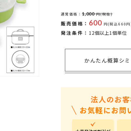
タオル・ハンカチ
401～500円
傘・レイングッズ
501～1,000円
1,000
通常価格：
円(税抜)
600
販売価格：
UVケア
1,000～2,000円
円(税込660円
発注条件：
12個以上1個単位
バッグ&ポーチ
2,000～3,000円
キャラクター雑貨
3,000～5,000円
すべてのカテゴリ
5,000円～
LL
かんたん概算シミ
法人のお客
お気軽にお問