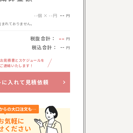
--
--個 × --円
円
含まれておりません。
--
税抜合計：
円
税込合計：
--
円
お見積書とスケジュールを
ご連絡いたします！
トに入れて見積依頼
からの大口注文も…
お気軽に
せください