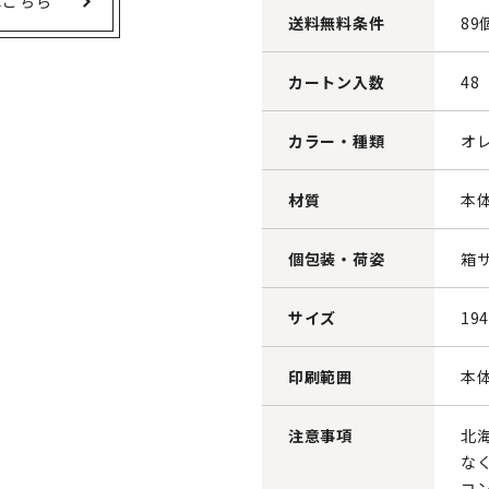
はこちら
送料無料条件
89
カートン入数
48
カラー・種類
オ
材質
本
個包装・荷姿
箱サ
サイズ
19
印刷範囲
本体
注意事項
北
な
コ