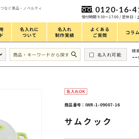
0120-16-4
をつなぐ景品・ノベルティ
ン
受付時間 9:30〜17:00 / 定休日
用
名入れに
名入れ
よくある
コラ
ド
ついて
制作実績
ご質問
価格
検
名入れ可能
--
タンブラー・ボトル
1～50円
アウトドア・レジャー
51～100円
掃除・洗濯
101～150円
名入れOK
バスグッズ
151～200円
商品番号：IWR-1-09007-16
スマホ・PCグッズ
201～250円
サムクック
コスメグッズ
251～300円
食品・スイーツ
301～400円