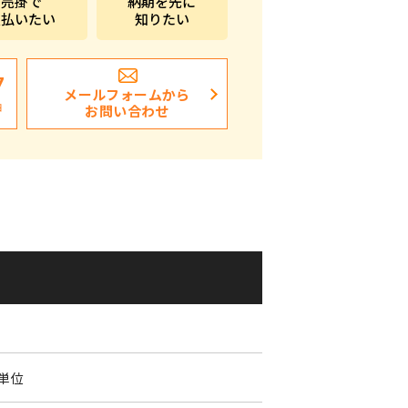
売掛で
納期を先に
支払いたい
知りたい
ポストイン
ばらまき、ショップイベント向け粗品・ノベ
ルティ
7
メールフォームから
日
お問い合わせ
個単位