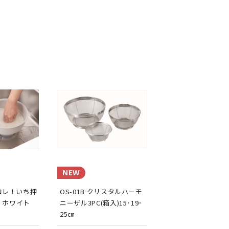
NEW
めコレ！いち押
OS-01B クリスタルハーモ
 ホワイト
ニーザル3PC(箱入)15･19･
25㎝