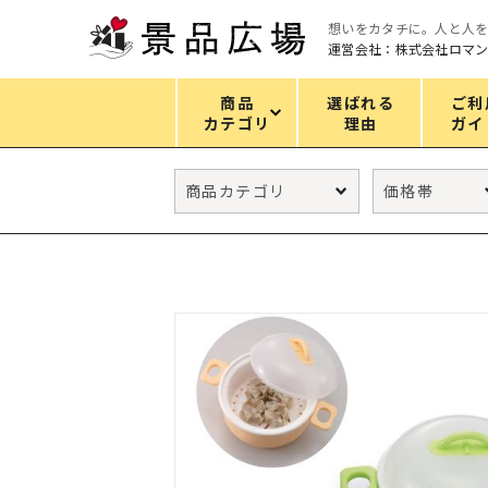
想いをカタチに。人と人
運営会社：株式会社ロマ
商品
選ばれる
ご利
カテゴリ
理由
ガイ
カテゴリ
エコバッグ
グリーンノベルティ
キッチン
ギフトセット
フェイス&ボディケア
防災・防犯グッズ
ファッション雑貨