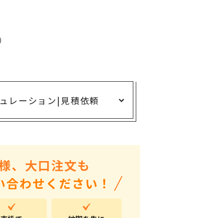
ありがとう・感謝の気持ち
アニマルグッズ
岐阜県産品
)
はなえみ
kanakono
展示会・イベント特集
ュレーション
|
見積依頼
安全大会ノベルティ・記念品特集
設立・周年・創業記念
インバウンド･外国人観光客向け特集
様、大口注文も
粗品・営業配布
い合わせください！
入学・卒業記念品
自治体・公共団体向け
オープン・開業・開院