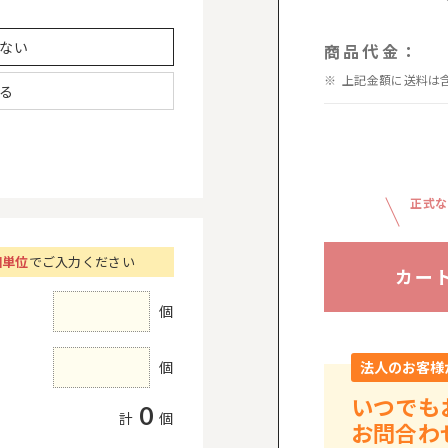
ない
商品代金：
上記金額に送料は
る
正式な
個単位
でご入力ください
カー
個
個
法人のお客様
いつでも
0
計
個
お問合わ