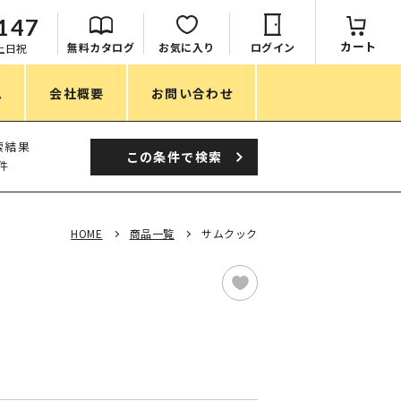
147
カート
無料カタログ
お気に入り
ログイン
：土日祝
ム
会社概要
お問い合わせ
季節
索結果
この条件で
検索
件
春ノベルティ
夏ノベルティ
HOME
商品一覧
サムクック
秋ノベルティ
冬ノベルティ
目的・シーン
サステナブル・環境配慮ノベルティ