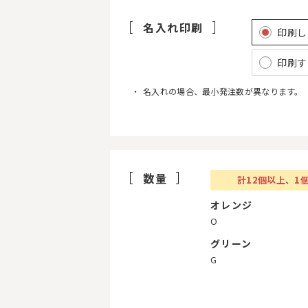
名入れ印刷
印刷し
印刷す
名入れの場合、最小発注数が異なります。
数量
計
12
個以上
、
1
オレンジ
O
グリーン
G