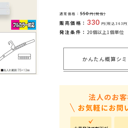
タオル・ハンカチ
401～500円
傘・レイングッズ
501～1,000円
550
通常価格：
円(税抜)
330
販売価格：
UVケア
1,000～2,000円
円(税込363円
発注条件：
20個以上1個単位
バッグ&ポーチ
2,000～3,000円
キャラクター雑貨
3,000～5,000円
すべてのカテゴリ
5,000円～
LL
かんたん概算シミ
法人のお客
お気軽にお問