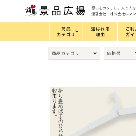
想いをカタチに。人と人
運営会社：株式会社ロマ
商品
選ばれる
ご利
カテゴリ
理由
ガイ
カテゴリ
エコバッグ
グリーンノベルティ
キッチン
ギフトセット
フェイス&ボディケア
防災・防犯グッズ
ファッション雑貨