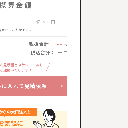
概算金額
--
--個 × --円
円
含まれておりません。
--
税抜合計：
円
税込合計：
--
円
お見積書とスケジュールを
ご連絡いたします！
トに入れて見積依頼
からの大口注文も…
お気軽に