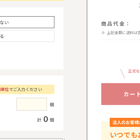
ない
商品代金：
上記金額に送料は
る
正式な
個単位
でご入力ください
カー
個
0
計
個
法人のお客様
いつでも