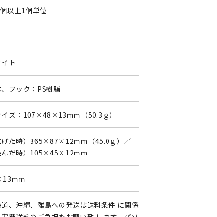
0個以上1個単位
0
ワイト
体、フック：PS樹脂
イズ：107×48×13ｍｍ（50.3ｇ）
げた時）365×87×12ｍｍ（45.0ｇ）／
んだ時）105×45×12ｍｍ
×13ｍｍ
海道、沖縄、離島への発送は送料条件 に関係
く実費送料のご負担をお願い致 します。パソ