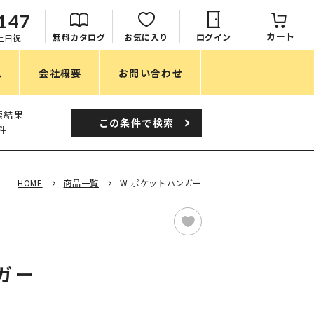
147
カート
無料カタログ
お気に入り
ログイン
：土日祝
ム
会社概要
お問い合わせ
季節
索結果
この条件で
検索
件
春ノベルティ
夏ノベルティ
HOME
商品一覧
W-ポケットハンガー
秋ノベルティ
冬ノベルティ
目的・シーン
ガー
サステナブル・環境配慮ノベルティ