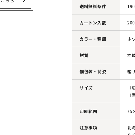
はこちら
送料無料条件
19
カートン入数
20
カラー・種類
ホ
材質
本
個包装・荷姿
箱サ
サイズ
（広
（畳
印刷範囲
75
注意事項
北
な