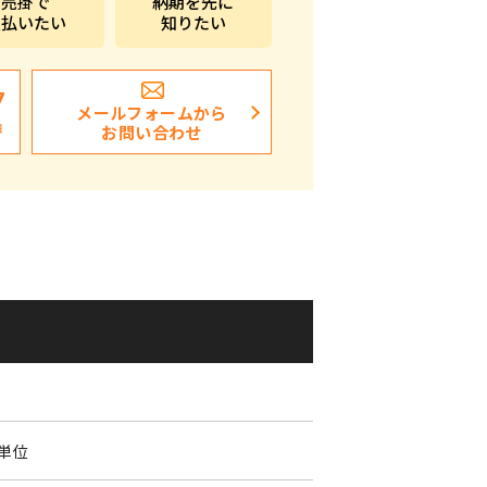
売掛で
納期を先に
支払いたい
知りたい
ポストイン
ばらまき、ショップイベント向け粗品・ノベ
ルティ
7
メールフォームから
日
お問い合わせ
個単位