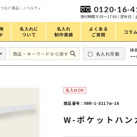
0120-16-4
をつなぐ景品・ノベルティ
ン
受付時間 9:30〜17:00 / 定休日
用
名入れに
名入れ
よくある
コラ
ド
ついて
制作実績
ご質問
価格
検
名入れ可能
--
タンブラー・ボトル
1～50円
アウトドア・レジャー
51～100円
掃除・洗濯
101～150円
名入れOK
バスグッズ
151～200円
商品番号：IWR-1-8217w-16
スマホ・PCグッズ
201～250円
W-ポケットハン
コスメグッズ
251～300円
食品・スイーツ
301～400円