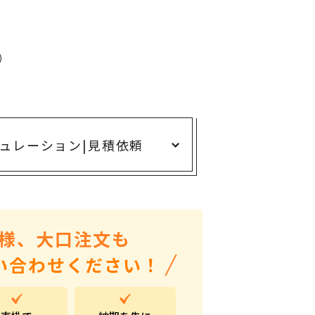
ありがとう・感謝の気持ち
アニマルグッズ
岐阜県産品
)
はなえみ
kanakono
展示会・イベント特集
ュレーション
|
見積依頼
安全大会ノベルティ・記念品特集
設立・周年・創業記念
インバウンド･外国人観光客向け特集
様、大口注文も
粗品・営業配布
い合わせください！
入学・卒業記念品
自治体・公共団体向け
オープン・開業・開院