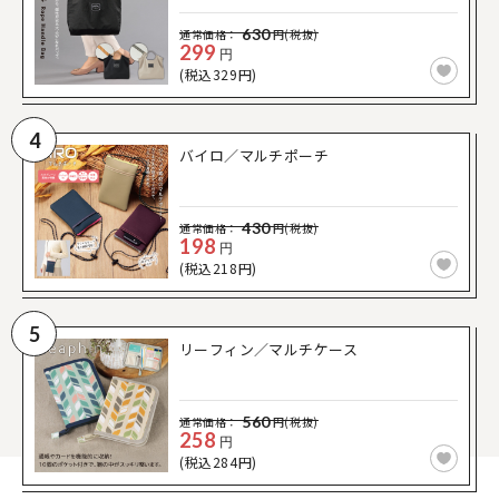
630
通常価格：
円(税抜)
299
円
(税込329円)
4
バイロ／マルチポーチ
430
通常価格：
円(税抜)
198
円
(税込218円)
5
リーフィン／マルチケース
560
通常価格：
円(税抜)
258
円
(税込284円)