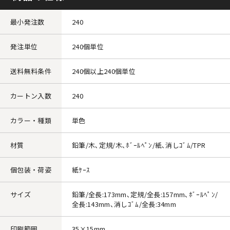
最小発注数
240
発注単位
240個単位
送料無料条件
240個以上240個単位
カートン入数
240
カラー・種類
単色
材質
鉛筆/木､定規/木､ﾎﾞｰﾙﾍﾟﾝ/紙､消しｺﾞﾑ/TPR
個包装・荷姿
紙ｹｰｽ
サイズ
鉛筆/全長:173mm､定規/全長:157mm､ﾎﾞｰﾙﾍﾟﾝ/
全長:143mm､消しｺﾞﾑ/全長:34mm
印刷範囲
35×15mm