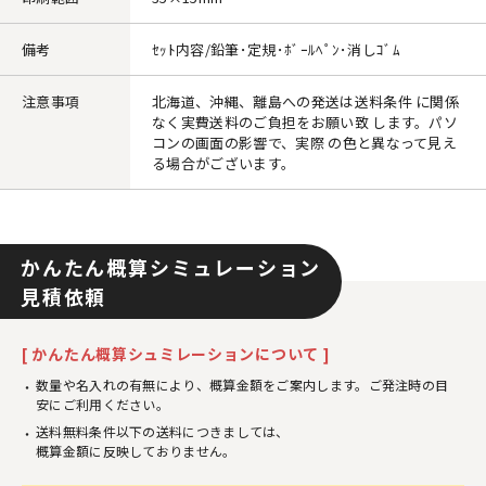
備考
ｾｯﾄ内容/鉛筆･定規･ﾎﾞｰﾙﾍﾟﾝ･消しｺﾞﾑ
注意事項
北海道、沖縄、離島への発送は送料条件 に関係
なく実費送料のご負担をお願い致 します。パソ
コンの画面の影響で、実際 の色と異なって見え
る場合がございます。
かんたん概算シミュレーション
見積依頼
[ かんたん概算シュミレーションについて ]
数量や名入れの有無により、概算金額をご案内します。ご発注時の目
安にご利用ください。
送料無料条件以下の送料につきましては、
概算金額に反映しておりません。