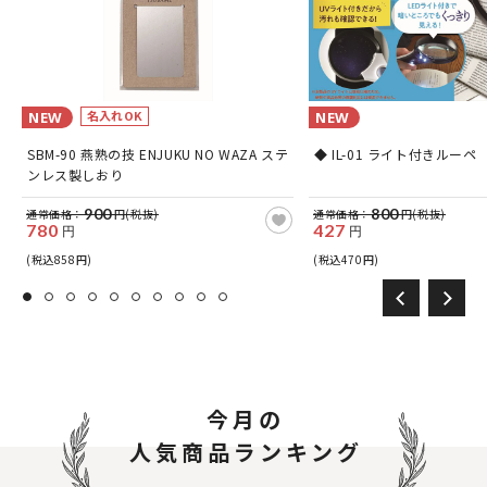
名入れOK
NEW
NEW
SBM-90 燕熟の技 ENJUKU NO WAZA ステ
◆ IL-01 ライト付きルーペ
ンレス製しおり
900
800
通常価格：
円(税抜)
通常価格：
円(税抜)
780
427
円
円
(税込858円)
(税込470円)
今月の
人気商品ランキング