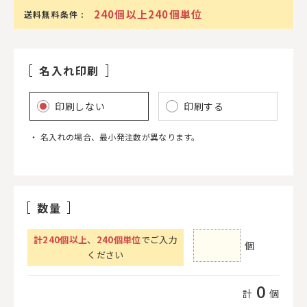
240個以上240個単位
送料無料条件 :
名入れ印刷
印刷しない
印刷する
名入れの場合、最小発注数が異なります。
数量
計
240
個以上
、
240個単位
でご入力
個
ください
0
計
個