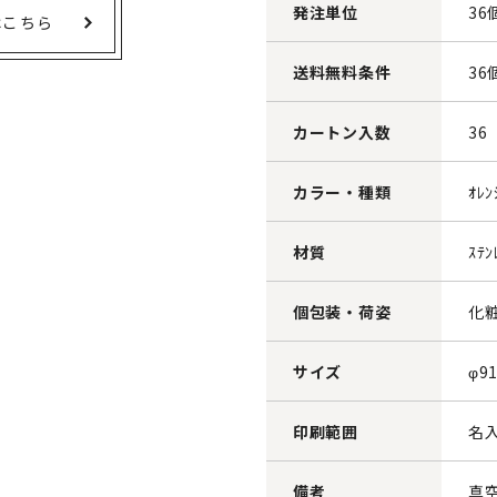
発注単位
36
はこちら
送料無料条件
36
カートン入数
36
カラー・種類
ｵﾚ
材質
ｽﾃ
個包装・荷姿
化
サイズ
φ9
印刷範囲
名入
備考
真空