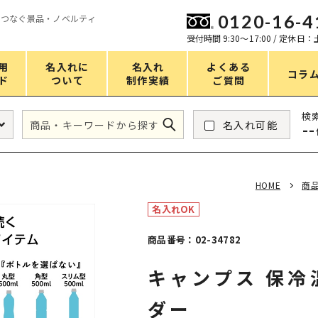
0120-16-4
をつなぐ景品・ノベルティ
ン
受付時間 9:30〜17:00 / 定休日
用
名入れに
名入れ
よくある
コラ
ド
ついて
制作実績
ご質問
価格
検
名入れ可能
--
タンブラー・ボトル
1～50円
アウトドア・レジャー
51～100円
HOME
商
掃除・洗濯
101～150円
名入れOK
バスグッズ
151～200円
商品番号：02-34782
スマホ・PCグッズ
201～250円
キャンプス 保冷
コスメグッズ
251～300円
食品・スイーツ
301～400円
ダー