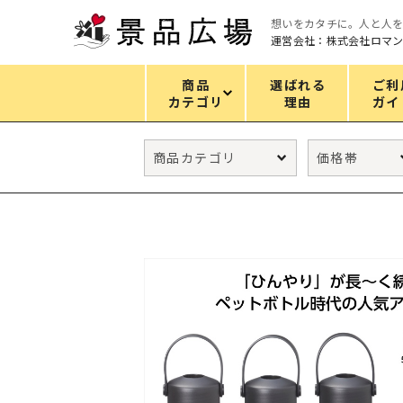
想いをカタチに。人と人
運営会社：株式会社ロマ
商品
選ばれる
ご利
カテゴリ
理由
ガイ
カテゴリ
エコバッグ
グリーンノベルティ
キッチン
ギフトセット
フェイス&ボディケア
防災・防犯グッズ
ファッション雑貨