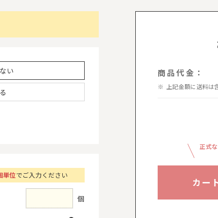
ない
商品代金：
上記金額に送料は
る
正式な
個単位
でご入力ください
カー
個