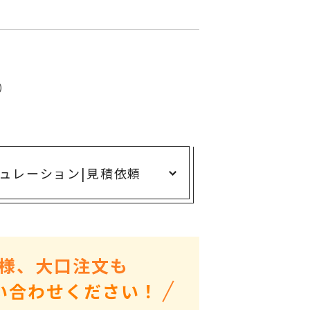
ありがとう・感謝の気持ち
アニマルグッズ
岐阜県産品
はなえみ
)
kanakono
展示会・イベント特集
安全大会ノベルティ・記念品特集
ュレーション
|
見積依頼
設立・周年・創業記念
インバウンド･外国人観光客向け特集
粗品・営業配布
入学・卒業記念品
様、大口注文も
自治体・公共団体向け
い合わせください！
オープン・開業・開院