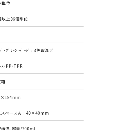
個単位
個以上36個単位
ﾝｼﾞ･ｸﾞﾘｰﾝ･ﾍﾞｰｼﾞｭ 3色取混ぜ
ﾝﾚｽ･PP･TPR
粧箱
1×184mm
スペースＡ：40×40mm
構造､容量/700ml