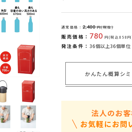
タオル・ハンカチ
401～500円
傘・レイングッズ
501～1,000円
UVケア
1,000～2,000円
2,400
通常価格：
円(税抜)
バッグ&ポーチ
2,000～3,000円
780
販売価格：
円(税込858円
キャラクター雑貨
3,000～5,000円
発注条件：
36個以上36個単位
すべてのカテゴリ
5,000円～
LL
かんたん概算シミ
法人のお客
お気軽にお問