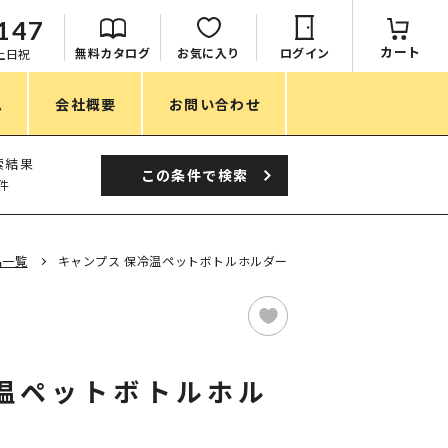
147
カート
無料カタログ
お気に入り
ログイン
：土日祝
ム
会社概要
お問い合わせ
季節
索結果
この条件で
検索
件
春ノベルティ
夏ノベルティ
品一覧
キャンプス 保冷温ペットボトルホルダー
秋ノベルティ
冬ノベルティ
目的・シーン
温ペットボトルホル
サステナブル・環境配慮ノベルティ