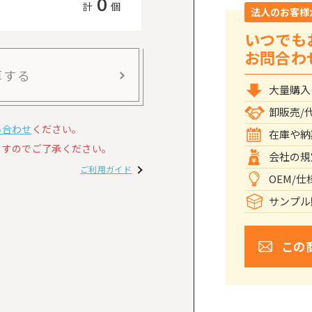
0
計
個
法人のお客様
いつでも
お問合わ
算する
大量購入
卸販売/
い合わせ
ください。
在庫や納
すのでご了承ください。
会社の規
ご利用ガイド
OEM/
サンプル
この