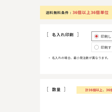
36個以上36個単位
送料無料条件 :
名入れ印刷
印刷し
印刷す
名入れの場合、最小発注数が異なります。
数量
計
36
個以上
、
36