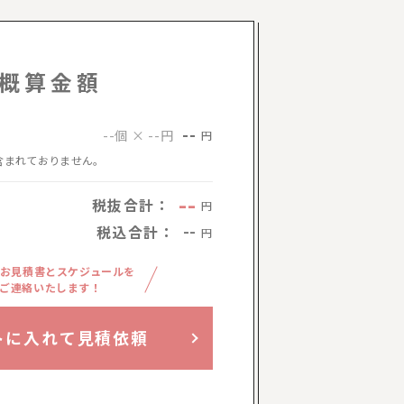
概算金額
--
--個 × --円
円
含まれておりません。
--
税抜合計：
円
税込合計：
--
円
お見積書とスケジュールを
ご連絡いたします！
トに入れて見積依頼