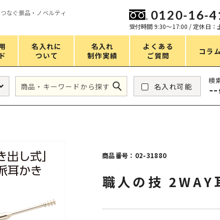
0120-16-4
をつなぐ景品・ノベルティ
ン
受付時間 9:30〜17:00 / 定休日
用
名入れに
名入れ
よくある
コラ
ド
ついて
制作実績
ご質問
価格
検
名入れ可能
--
タンブラー・ボトル
1～50円
アウトドア・レジャー
51～100円
掃除・洗濯
101～150円
バスグッズ
151～200円
商品番号：02-31880
スマホ・PCグッズ
201～250円
職人の技 2WA
コスメグッズ
251～300円
食品・スイーツ
301～400円