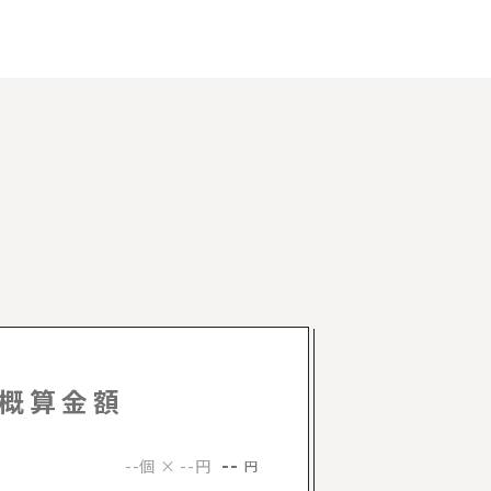
概算金額
--
--個 × --円
円