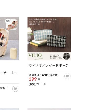
ヴィリオ／ツイードポーチ
ポーチ ゴー
430
通常価格：
円(税抜)
199
円
(税込219円)
(税抜)