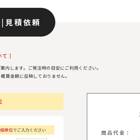
ン
|
見積依頼
て ]
ご案内します。ご発注時の目安にご利用ください。
、
概算金額に反映しておりません。
位
0個単位
でご入力ください
商品代金：