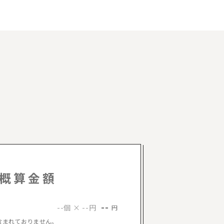
概算金額
--
--個 × --円
円
含まれておりません。