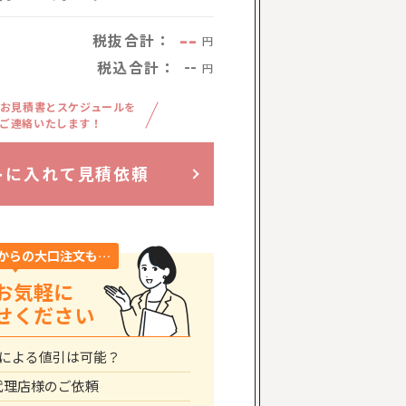
--
税抜合計：
円
税込合計：
--
円
お見積書とスケジュールを
ご連絡いたします！
トに入れて見積依頼
からの大口注文も…
お気軽に
せください
による値引は可能？
代理店様のご依頼