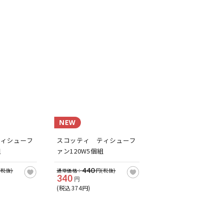
NEW
ティシューフ
スコッティ ティシューフ
組
ァン120W5個組
440
(税抜)
通常価格：
円(税抜)
340
円
(税込374円)