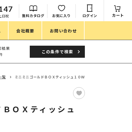
147
カート
無料カタログ
お気に入り
ログイン
：土日祝
ム
会社概要
お問い合わせ
季節
索結果
この条件で
検索
件
春ノベルティ
夏ノベルティ
一覧
ミニミニゴールドＢＯＸティッシュ１０Ｗ
秋ノベルティ
冬ノベルティ
ドＢＯＸティッシュ
目的・シーン
サステナブル・環境配慮ノベルティ