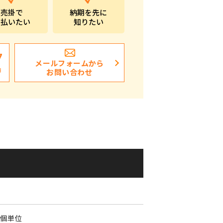
売掛で
納期を先に
ポストイン
支払いたい
知りたい
ばらまき、ショップイベント向け粗品・ノベ
ルティ
7
メールフォームから
日
お問い合わせ
0
0個単位