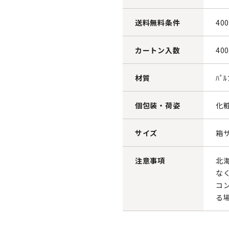
送料無料条件
40
カートン入数
40
材質
ﾊﾟﾙ
個包装・荷姿
化
サイズ
箱サ
注意事項
北
な
コ
る