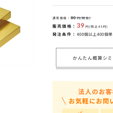
タオル・ハンカチ
401～500円
傘・レイングッズ
501～1,000円
80
通常価格：
円(税抜)
UVケア
1,000～2,000円
39
販売価格：
円(税込43円)
バッグ&ポーチ
2,000～3,000円
発注条件：
400個以上400個
キャラクター雑貨
3,000～5,000円
すべてのカテゴリ
5,000円～
LL
かんたん概算シミ
法人のお客
お気軽にお問