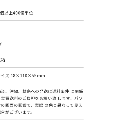
0個以上400個単位
0
ﾌﾟ
粧箱
イズ:18×110×55mm
海道、沖縄、離島への発送は送料条件 に関係
く実費送料のご負担をお願い致 します。パソ
ンの画面の影響で、実際 の色と異なって見え
場合がございます。