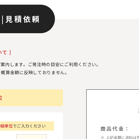
ン
|
見積依頼
て ]
ご案内します。ご発注時の目安にご利用ください。
、
概算金額に反映しておりません。
位
0個単位
でご入力ください
商品代金：
上記金額に送料は