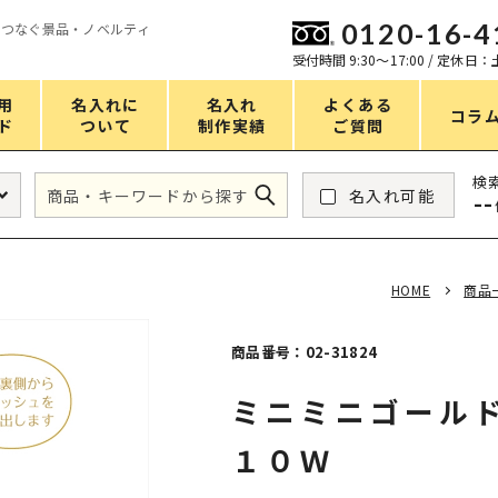
0120-16-4
をつなぐ景品・ノベルティ
ン
受付時間 9:30〜17:00 / 定休日
用
名入れに
名入れ
よくある
コラ
ド
ついて
制作実績
ご質問
価格
検
名入れ可能
--
タンブラー・ボトル
1～50円
アウトドア・レジャー
51～100円
HOME
商品
掃除・洗濯
101～150円
バスグッズ
151～200円
商品番号：02-31824
スマホ・PCグッズ
201～250円
ミニミニゴール
コスメグッズ
251～300円
１０Ｗ
食品・スイーツ
301～400円