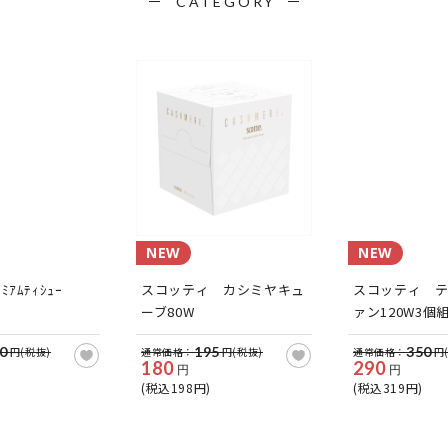
CATEGORY
NEW
NEW
ﾚﾐｱﾑﾃｨｼｭｰ
スコッティ カシミヤキュ
スコッティ 
ーブ80W
ァン120W3個
0
195
350
円(税抜)
通常価格：
円(税抜)
通常価格：
円
180
290
円
円
(税込198円)
(税込319円)