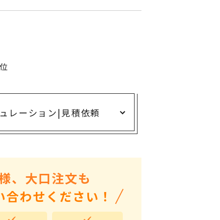
ありがとう・感謝の気持ち
アニマルグッズ
岐阜県産品
はなえみ
単位
kanakono
展示会・イベント特集
ュレーション
|
見積依頼
安全大会ノベルティ・記念品特集
設立・周年・創業記念
インバウンド･外国人観光客向け特集
粗品・営業配布
様、大口注文も
入学・卒業記念品
い合わせください！
自治体・公共団体向け
オープン・開業・開院