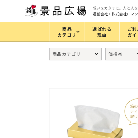
想いをカタチに。人と人
運営会社：株式会社ロマ
商品
選ばれる
ご利
カテゴリ
理由
ガイ
カテゴリ
エコバッグ
グリーンノベルティ
キッチン
ギフトセット
フェイス&ボディケア
防災・防犯グッズ
ファッション雑貨