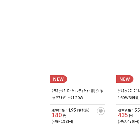
NEW
NEW
ｸﾘﾈｯｸｽ ﾛｰｼｮﾝﾃｨｼｭｰ肌うる
ｸﾘﾈｯｸｽ ﾌﾟ
るｿﾌﾄﾊﾟｯｸ120W
160W3個組
195
55
通常価格：
円(税抜)
通常価格：
180
435
円
円
(税込198円)
(税込479円)