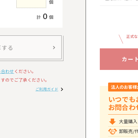
個
0
計
個
正式な
算する
カー
い合わせ
ください。
すのでご了承ください。
法人のお客様
ご利用ガイド
いつでも
お問合わ
大量購入
卸販売/