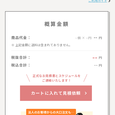
ご利用ガイド
概算金額
--
商品代金：
円
--個 × --円
上記金額に送料は含まれておりません。
--
税抜合計：
円
税込合計：
--
円
正式なお見積書とスケジュールを
ご連絡いたします！
カートに入れて見積依頼
法人のお客様からの大口注文も…