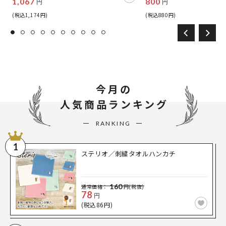
1,067
800
円
円
(税込1,174円)
(税込880円)
今月の
人気商品ランキング
RANKING
1
ステリオ／刺繍タオルハンカチ
160
通常価格：
円(税抜)
78
円
(税込86円)