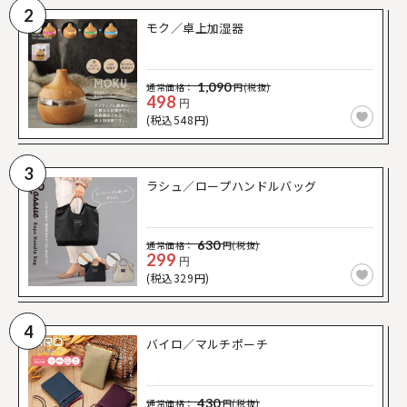
2
モク／卓上加湿器
1,090
通常価格：
円(税抜)
498
円
(税込548円)
3
ラシュ／ロープハンドルバッグ
630
通常価格：
円(税抜)
299
円
(税込329円)
4
バイロ／マルチポーチ
430
通常価格：
円(税抜)