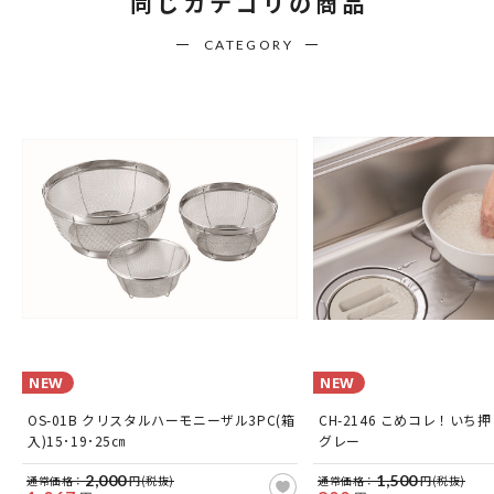
同じカテゴリの商品
CATEGORY
NEW
NEW
OS-01B クリスタルハーモニーザル3PC(箱
CH-2146 こめコレ！い
入)15･19･25㎝
グレー
2,000
1,500
通常価格：
円(税抜)
通常価格：
円(税抜)