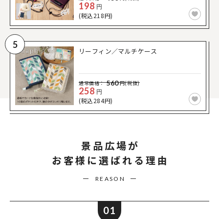
198
円
(税込218円)
5
リーフィン／マルチケース
560
通常価格：
円(税抜)
258
円
(税込284円)
景品広場が
お客様に選ばれる理由
REASON
01