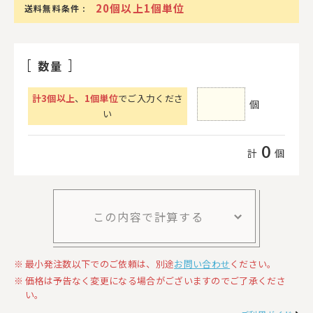
20個以上1個単位
送料無料条件 :
数量
計
3
個以上
、
1個単位
でご入力くださ
個
い
0
計
個
この内容で計算する
最小発注数以下でのご依頼は、別途
お問い合わせ
ください。
価格は予告なく変更になる場合がございますのでご了承くださ
い。