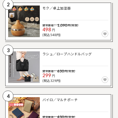
2
モク／卓上加湿器
1,090
通常価格：
円(税抜)
498
円
(税込548円)
3
ラシュ／ロープハンドルバッグ
630
通常価格：
円(税抜)
299
円
(税込329円)
4
バイロ／マルチポーチ
430
通常価格：
円(税抜)