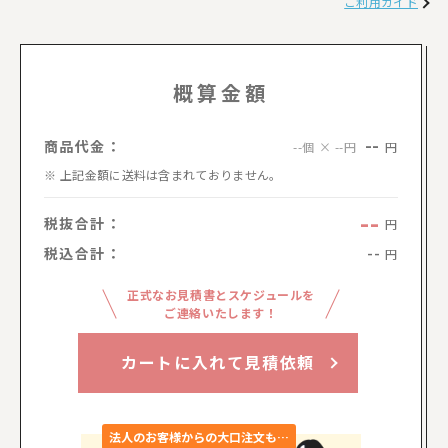
ご利用ガイド
概算金額
--
商品代金：
円
--個 × --円
上記金額に送料は含まれておりません。
--
税抜合計：
円
税込合計：
--
円
正式なお見積書とスケジュールを
ご連絡いたします！
カートに入れて見積依頼
法人のお客様からの大口注文も…