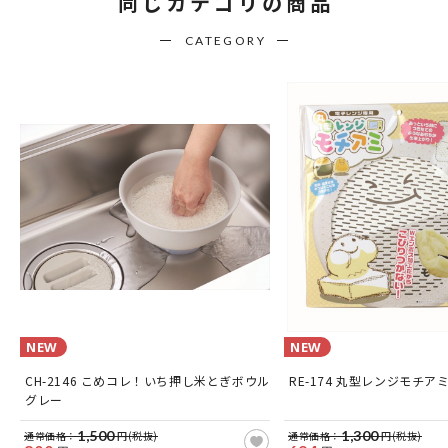
同じカテゴリの商品
CATEGORY
NEW
NEW
CH-2146 こめコレ！いち押し米とぎボウル
RE-174 丸型レンジモチア
グレー
1,500
1,300
通常価格：
円(税抜)
通常価格：
円(税抜)