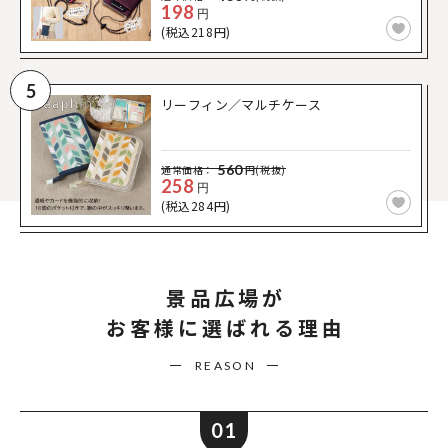
198
円
(税込218円)
5
リーフィン／マルチケース
560
通常価格：
円(税抜)
258
円
(税込284円)
景品広場が
お客様に選ばれる理由
REASON
01