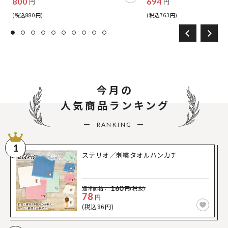
800
694
円
円
(税込880円)
(税込763円)
今月の
人気商品ランキング
RANKING
1
ステリオ／刺繍タオルハンカチ
160
通常価格：
円(税抜)
78
円
(税込86円)