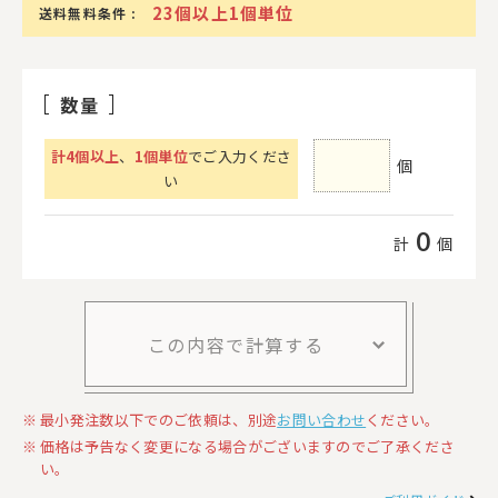
23個以上1個単位
送料無料条件 :
数量
計
4
個以上
、
1個単位
でご入力くださ
個
い
0
計
個
この内容で計算する
最小発注数以下でのご依頼は、別途
お問い合わせ
ください。
価格は予告なく変更になる場合がございますのでご了承くださ
い。