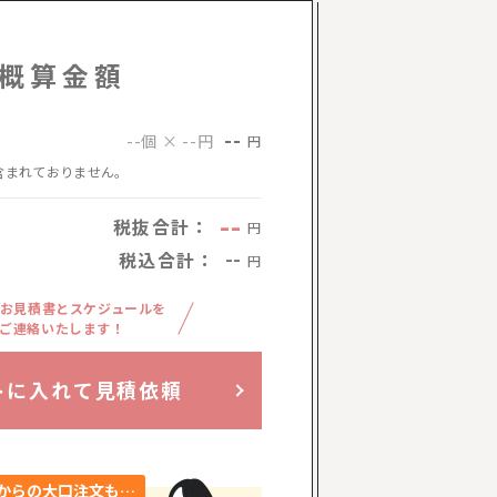
概算金額
--
--個 × --円
円
含まれておりません。
--
税抜合計：
円
税込合計：
--
円
お見積書とスケジュールを
ご連絡いたします！
トに入れて見積依頼
からの大口注文も…