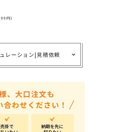
ありがとう・感謝の気持ち
アニマルグッズ
600円)
岐阜県産品
はなえみ
kanakono
ュレーション
|
見積依頼
展示会・イベント特集
安全大会ノベルティ・記念品特集
設立・周年・創業記念
インバウンド･外国人観光客向け特集
様、大口注文も
粗品・営業配布
い合わせください！
入学・卒業記念品
自治体・公共団体向け
売掛で
納期を先に
オープン・開業・開院
支払いたい
知りたい