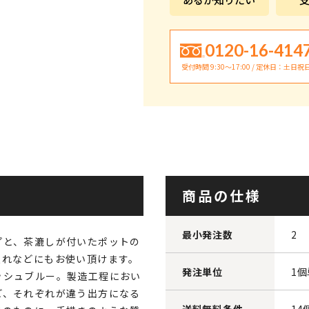
0120-16-414
受付時間 9:30〜17:00 / 定休日：土日祝
商品の仕様
最小発注数
2
プと、茶漉しが付いたポットの
入れなどにもお使い頂けます。
発注単位
1
ッシュブルー。製造工程におい
ど、それぞれが違う出方になる