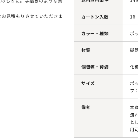
送料無料条件
14
二のものに。手描きのような質
途お見積もりさせていただきま
カートン入数
16
カラー・種類
ポ
材質
磁
個包装・荷姿
化
サイズ
ポッ
プ：
備考
本
流
と
用