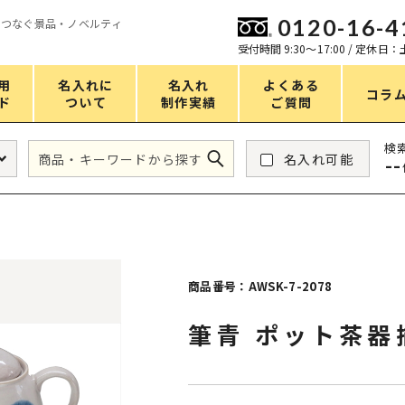
0120-16-4
をつなぐ景品・ノベルティ
ン
受付時間 9:30〜17:00 / 定休日
用
名入れに
名入れ
よくある
コラ
ド
ついて
制作実績
ご質問
価格
検
名入れ可能
--
タンブラー・ボトル
1～50円
アウトドア・レジャー
51～100円
掃除・洗濯
101～150円
バスグッズ
151～200円
商品番号：AWSK-7-2078
スマホ・PCグッズ
201～250円
筆青 ポット茶器
コスメグッズ
251～300円
食品・スイーツ
301～400円