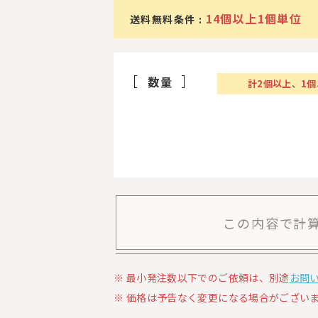
14個以上1個単位
送料無料条件 :
数量
計
2
個以上
、
1
この内容で計
最小発注数以下でのご依頼は、別途
お問
価格は予告なく変更になる場合がございま