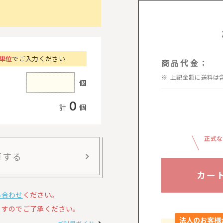
個単位
でご入力ください
商品代金：
上記金額に送料は
個
0
計
個
正式な
算する
カー
い合わせ
ください。
すのでご了承ください。
法人のお客様