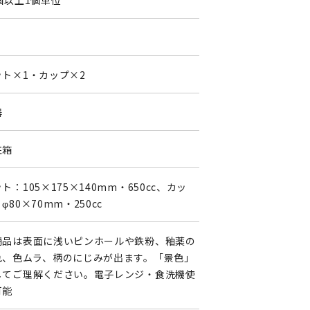
個以上1個単位
ット×1・カップ×2
器
粧箱
ト：105×175×140mm・650cc、カッ
φ80×70mm・250cc
商品は表面に浅いピンホールや鉄粉、釉薬の
れ、色ムラ、柄のにじみが出ます。「景色」
してご理解ください。電子レンジ・食洗機使
可能