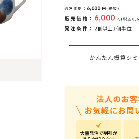
タオル・ハンカチ
401～500円
6,000
通常価格：
円(税抜)
傘・レイングッズ
501～1,000円
6,000
販売価格：
円(税込6,
UVケア
1,000～2,000円
発注条件：
2個以上1個単位
バッグ&ポーチ
2,000～3,000円
キャラクター雑貨
3,000～5,000円
かんたん概算シミ
すべてのカテゴリ
5,000円～
LL
法人のお客
お気軽にお問
大量発注で割引が
あるか知りたい