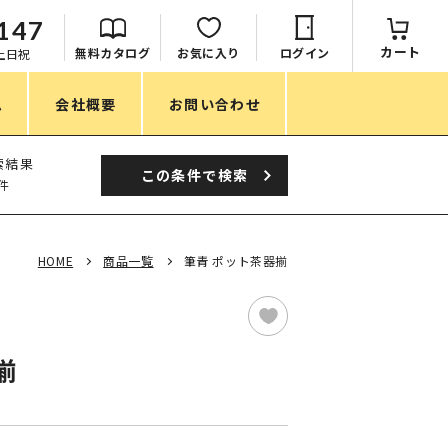
147
カート
無料カタログ
お気に入り
ログイン
：土日祝
ム
会社概要
お問い合わせ
季節
索結果
この条件で
検索
件
春ノベルティ
夏ノベルティ
HOME
商品一覧
筆青 ポット茶器揃
秋ノベルティ
冬ノベルティ
揃
目的・シーン
サステナブル・環境配慮ノベルティ