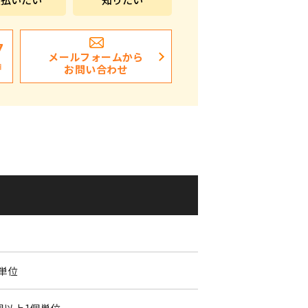
ポストイン
ばらまき、ショップイベント向け粗品・ノベ
7
メールフォームから
ルティ
日
お問い合わせ
個単位