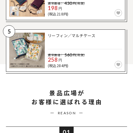
430
通常価格：
円(税抜)
198
円
(税込218円)
5
リーフィン／マルチケース
560
通常価格：
円(税抜)
258
円
(税込284円)
景品広場が
お客様に選ばれる理由
REASON
01