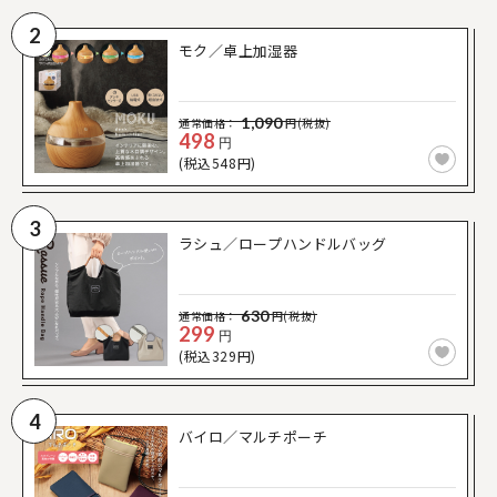
2
モク／卓上加湿器
1,090
通常価格：
円(税抜)
498
円
(税込548円)
3
ラシュ／ロープハンドルバッグ
630
通常価格：
円(税抜)
299
円
(税込329円)
4
バイロ／マルチポーチ