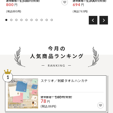
1,500
1,300
通常価格：
円(税抜)
通常価格：
円(税抜)
800
694
円
円
(税込880円)
(税込763円)
今月の
人気商品ランキング
RANKING
1
ステリオ／刺繍タオルハンカチ
160
通常価格：
円(税抜)
78
円
(税込86円)