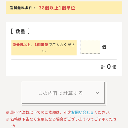
38個以上1個単位
送料無料条件 :
数量
計
6
個以上
、
1個単位
でご入力くださ
個
い
0
計
個
この内容で計算する
最小発注数以下でのご依頼は、別途
お問い合わせ
ください。
価格は予告なく変更になる場合がございますのでご了承くださ
い。