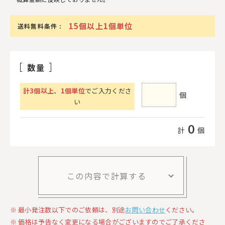
15個以上1個単位
送料無料条件 :
数量
計
3
個以上
、
1個単位
でご入力くださ
個
い
0
計
個
この内容で計算する
最小発注数以下でのご依頼は、別途
お問い合わせ
ください。
価格は予告なく変更になる場合がございますのでご了承くださ