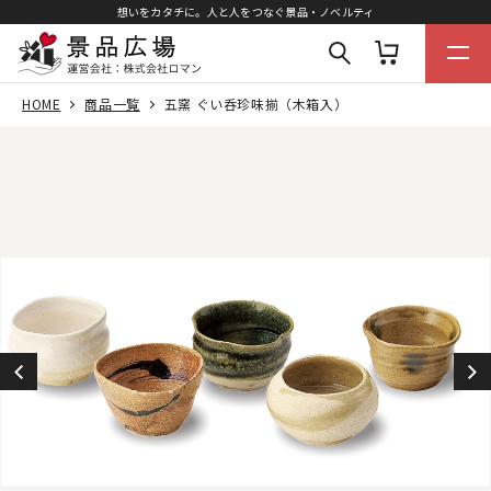
想いをカタチに。人と人をつなぐ景品・ノベルティ
HOME
商品一覧
五窯 ぐい呑珍味揃（木箱入）