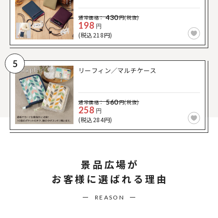
430
通常価格：
円(税抜)
198
円
(税込218円)
5
リーフィン／マルチケース
560
通常価格：
円(税抜)
258
円
(税込284円)
景品広場が
お客様に選ばれる理由
REASON