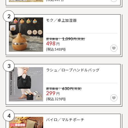
2
モク／卓上加湿器
1,090
通常価格：
円(税抜)
498
円
(税込548円)
3
ラシュ／ロープハンドルバッグ
630
通常価格：
円(税抜)
299
円
(税込329円)
4
バイロ／マルチポーチ