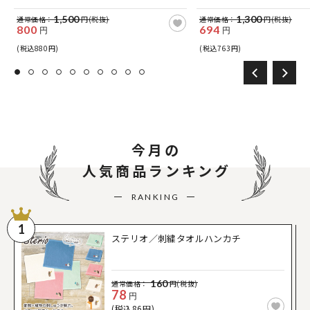
1,500
1,300
通常価格：
円(税抜)
通常価格：
円(税抜)
800
694
円
円
(税込880円)
(税込763円)
今月の
人気商品ランキング
RANKING
1
ステリオ／刺繍タオルハンカチ
160
通常価格：
円(税抜)
78
円
(税込86円)