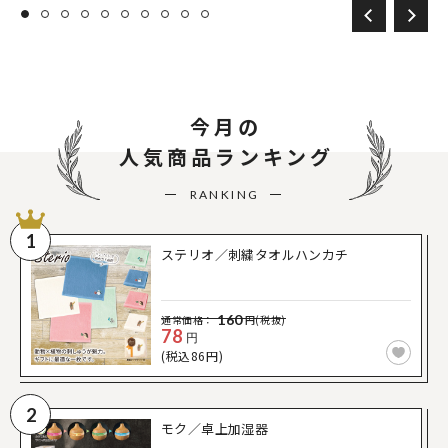
今月の
人気商品ランキング
RANKING
1
ステリオ／刺繍タオルハンカチ
160
通常価格：
円(税抜)
78
円
(税込86円)
2
モク／卓上加湿器