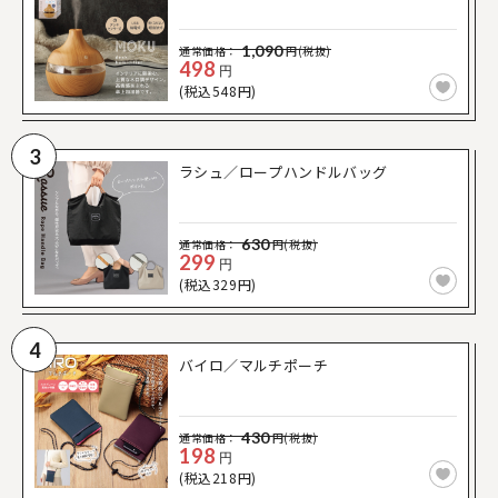
1,090
通常価格：
円(税抜)
498
円
(税込548円)
3
ラシュ／ロープハンドルバッグ
630
通常価格：
円(税抜)
299
円
(税込329円)
4
バイロ／マルチポーチ
430
通常価格：
円(税抜)
198
円
(税込218円)