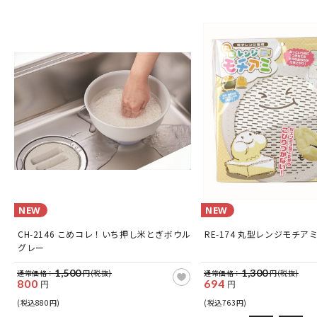
NEW
NEW
CH-2146 こめコレ！いち押し米とぎボウル
RE-174 丸型レンジモチア
グレー
1,500
1,300
通常価格：
円(税抜)
通常価格：
円(税抜)
800
694
円
円
(税込880円)
(税込763円)