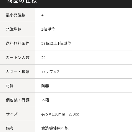
商品の仕様
最小発注数
4
発注単位
1個単位
送料無料条件
27個以上1個単位
カートン入数
24
カラー・種類
カップ×2
材質
陶器
個包装・荷姿
木箱
サイズ
φ75×110mm ･250cc
備考
食洗機使用可能