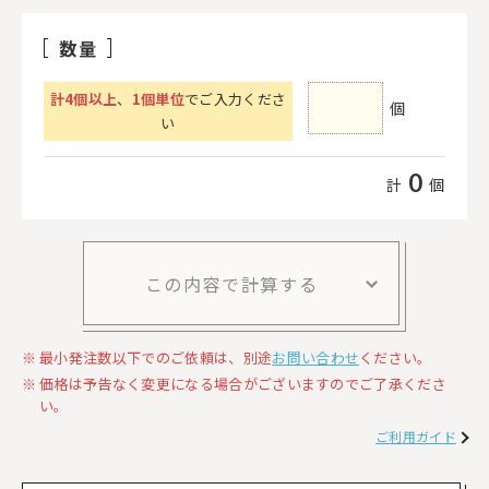
数量
計
4
個以上
、
1個単位
でご入力くださ
個
い
0
計
個
この内容で計算する
最小発注数以下でのご依頼は、別途
お問い合わせ
ください。
価格は予告なく変更になる場合がございますのでご了承くださ
い。
ご利用ガイド