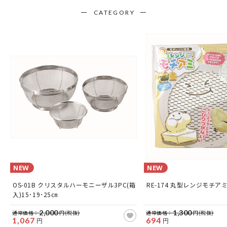
CATEGORY
NEW
NEW
OS-01B クリスタルハーモニーザル3PC(箱
RE-174 丸型レンジモチア
入)15･19･25㎝
2,000
1,300
通常価格：
円(税抜)
通常価格：
円(税抜)
1,067
694
円
円