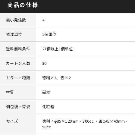
商品の仕様
最小発注数
4
発注単位
1個単位
送料無料条件
27個以上1個単位
カートン入数
30
カラー・種類
徳利×1、盃×2
材質
磁器
個包装・荷姿
化粧箱
サイズ
徳利：φ85×120mm・300cc ・盃φ45×40mm・
50cc