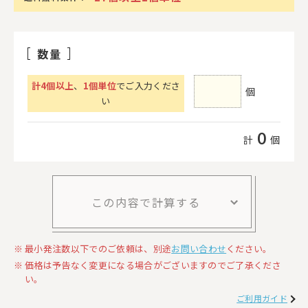
数量
計
4
個以上
、
1個単位
でご入力くださ
個
い
0
計
個
この内容で計算する
最小発注数以下でのご依頼は、別途
お問い合わせ
ください。
価格は予告なく変更になる場合がございますのでご了承くださ
い。
ご利用ガイド