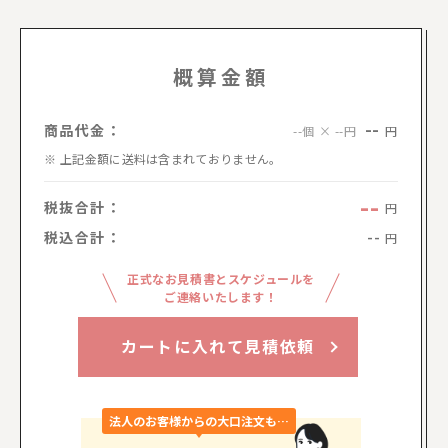
概算金額
--
商品代金：
円
--個 × --円
上記金額に送料は含まれておりません。
--
税抜合計：
円
税込合計：
--
円
正式なお見積書とスケジュールを
ご連絡いたします！
カートに入れて見積依頼
法人のお客様からの大口注文も…