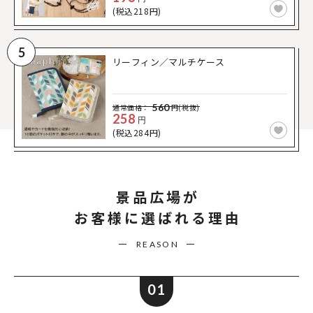
(税込218円)
5
リーフィン／マルチケース
560
通常価格：
円(税抜)
258
円
(税込284円)
景品広場が
お客様に選ばれる理由
REASON
01