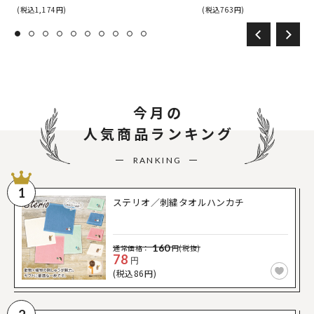
(税込1,174円)
(税込763円)
今月の
人気商品ランキング
RANKING
1
ステリオ／刺繍タオルハンカチ
160
通常価格：
円(税抜)
78
円
(税込86円)