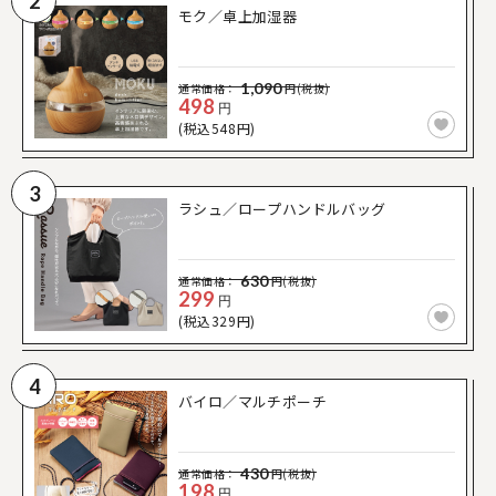
2
モク／卓上加湿器
1,090
通常価格：
円(税抜)
498
円
(税込548円)
3
ラシュ／ロープハンドルバッグ
630
通常価格：
円(税抜)
299
円
(税込329円)
4
バイロ／マルチポーチ
430
通常価格：
円(税抜)
198
円