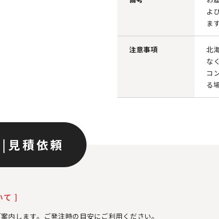
よ
ま
注意事項
北
な
コ
る
ン
|
見積依頼
て ]
ご案内します。ご発注時の目安にご利用ください。