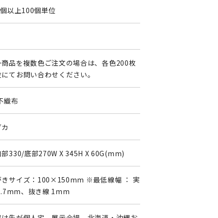
0個以上100個単位
0
一商品を複数色ご注文の場合は、各色200枚
位にてお問い合わせください。
不織布
ダカ
部330/底部270W X 345H X 60G(mm)
きサイズ：100×150mm ※最低線幅 ： 実
0.7mm、抜き線 1mm
届け先が個人宅、展示会場、北海道・沖縄お