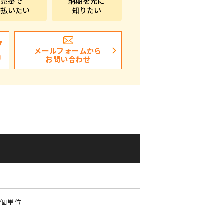
売掛で
納期を先に
支払いたい
知りたい
ポストイン
ばらまき、ショップイベント向け粗品・ノベ
ルティ
7
メールフォームから
日
お問い合わせ
0
0個単位