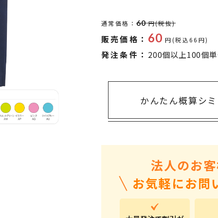
タオル・ハンカチ
401～500円
傘・レイングッズ
501～1,000円
60
通常価格：
円(税抜)
60
販売価格：
UVケア
1,000～2,000円
円(税込66円)
発注条件：
200個以上100個
バッグ&ポーチ
2,000～3,000円
キャラクター雑貨
3,000～5,000円
すべてのカテゴリ
5,000円～
LL
かんたん概算シミ
法人のお客
お気軽にお問