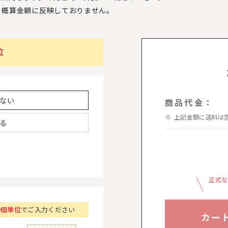
、
概算金額に反映しておりません。
位
ない
商品代金：
上記金額に送料は
る
正式な
0個単位
でご入力ください
カー