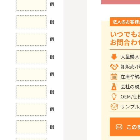
個
個
法人のお客様
いつでも
個
お問合わ
大量購入
個
卸販売/
個
在庫や納
会社の規
個
OEM/
サンプル
個
この
個