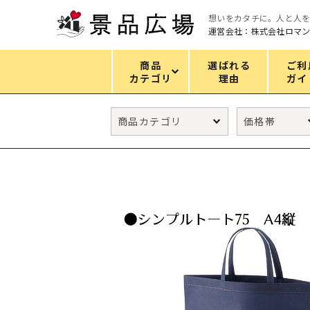
想いをカタチに。人と人
運営会社：株式会社ロマ
商品
選ばれる
ご利
カテゴリ
理由
ガイ
カテゴリ
エコバッグ
グリーンノベルティ
キッチン
ギフトセット
フェイス&ボディケア
防災・防犯グッズ
ファッション雑貨