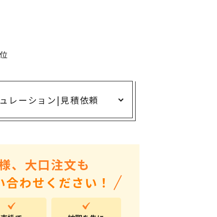
ありがとう・感謝の気持ち
アニマルグッズ
岐阜県産品
単位
はなえみ
kanakono
展示会・イベント特集
ュレーション
|
見積依頼
安全大会ノベルティ・記念品特集
設立・周年・創業記念
インバウンド･外国人観光客向け特集
様、大口注文も
粗品・営業配布
い合わせください！
入学・卒業記念品
自治体・公共団体向け
オープン・開業・開院