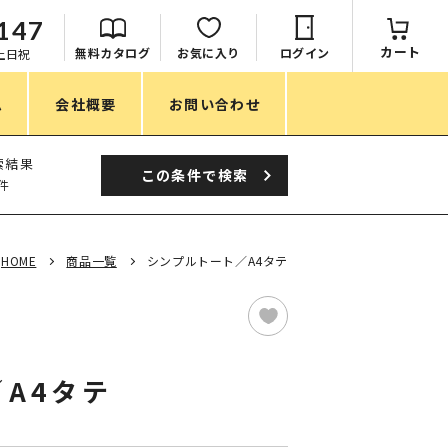
147
カート
無料カタログ
お気に入り
ログイン
：土日祝
ム
会社概要
お問い合わせ
季節
索結果
この条件で
検索
件
春ノベルティ
夏ノベルティ
HOME
商品一覧
シンプルトート／A4タテ
秋ノベルティ
冬ノベルティ
目的・シーン
A4タテ
サステナブル・環境配慮ノベルティ