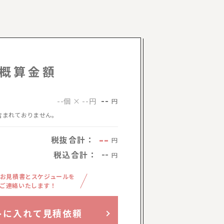
概算金額
--
--個 × --円
円
含まれておりません。
--
税抜合計：
円
税込合計：
--
円
お見積書とスケジュールを
ご連絡いたします！
トに入れて見積依頼