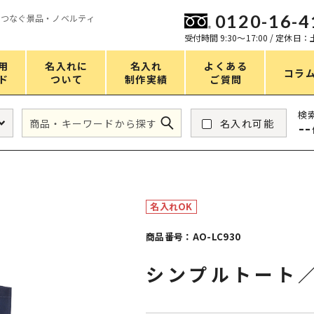
0120-16-4
をつなぐ景品・ノベルティ
ン
受付時間 9:30〜17:00 / 定休日
用
名入れに
名入れ
よくある
コラ
ド
ついて
制作実績
ご質問
価格
検
名入れ可能
--
タンブラー・ボトル
1～50円
アウトドア・レジャー
51～100円
掃除・洗濯
101～150円
名入れOK
バスグッズ
151～200円
商品番号：AO-LC930
スマホ・PCグッズ
201～250円
シンプルトート／
コスメグッズ
251～300円
食品・スイーツ
301～400円