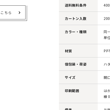
送料無料条件
40
はこちら
カートン入数
20
カラー・種類
同
単
材質
PP
個包装・荷姿
ハ
サイズ
開口
印刷範囲
はが
線 
備考
お