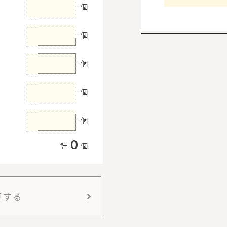
個
個
個
個
個
0
計
個
算する