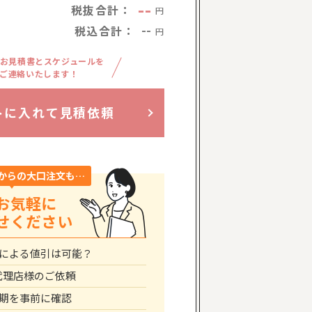
--
税抜合計：
円
税込合計：
--
円
お見積書とスケジュールを
ご連絡いたします！
トに入れて見積依頼
からの大口注文も…
お気軽に
せください
による値引は可能？
代理店様のご依頼
期を事前に確認