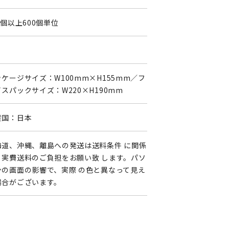
0個以上600個単位
0
ケージサイズ：W100mm×H155mm／フ
スパックサイズ：W220×H190mm
産国：日本
海道、沖縄、離島への発送は送料条件 に関係
く実費送料のご負担をお願い致 します。パソ
ンの画面の影響で、実際 の色と異なって見え
場合がございます。