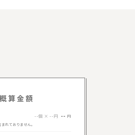
概算金額
--
--個 × --円
円
含まれておりません。