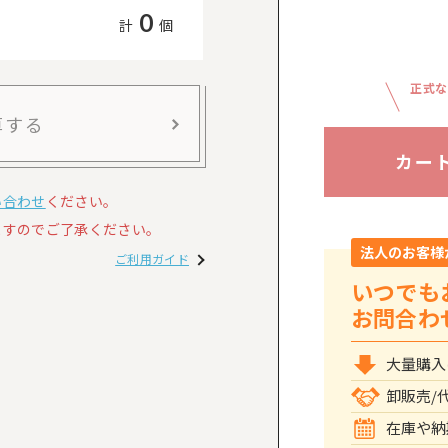
0
計
個
正式な
算する
カー
い合わせ
ください。
すのでご了承ください。
法人のお客様
ご利用ガイド
いつでも
お問合わ
大量購入
卸販売/
在庫や納