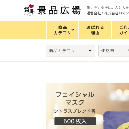
想いをカタチに。人と人
運営会社：株式会社ロマ
商品
選ばれる
ご利
カテゴリ
理由
ガイ
カテゴリ
エコバッグ
グリーンノベルティ
キッチン
ギフトセット
フェイス&ボディケア
防災・防犯グッズ
ファッション雑貨