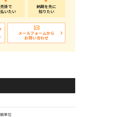
売掛で
納期を先に
ポストイン
支払いたい
知りたい
ばらまき、ショップイベント向け粗品・ノベ
ルティ
7
メールフォームから
日
お問い合わせ
0
0個単位