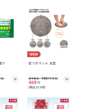
NEW
香り
足ツボマット 丸型
980
税抜)
通常価格：
円(税抜)
468
円
(税込515円)