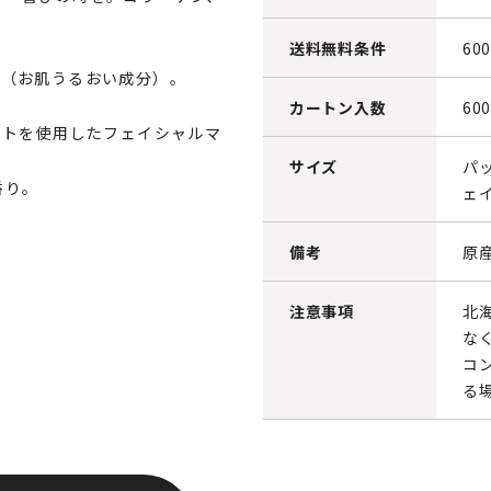
送料無料条件
60
0 （お肌うるおい成分）。
カートン入数
60
ートを使用したフェイシャルマ
サイズ
パッ
香り。
ェイ
備考
原
注意事項
北
な
コ
る