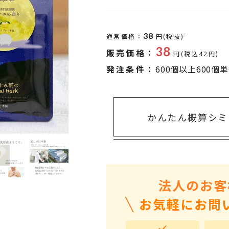
タオル・ハンカチ
401～500円
傘・レイングッズ
501～1,000円
38
通常価格：
円(税抜)
UVケア
1,000～2,000円
38
販売価格：
円(税込42円)
バッグ&ポーチ
2,000～3,000円
発注条件：
600個以上600個
キャラクター雑貨
3,000～5,000円
すべてのカテゴリ
5,000円～
LL
かんたん概算シミ
法人のお客
お気軽にお問