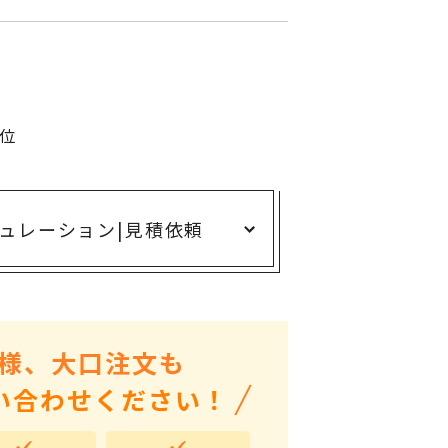
ありがとう・感謝の気持ち
アニマルグッズ
岐阜県産品
はなえみ
単位
kanakono
展示会・イベント特集
ュレーション
|
見積依頼
安全大会ノベルティ・記念品特集
設立・周年・創業記念
インバウンド･外国人観光客向け特集
粗品・営業配布
様、大口注文も
入学・卒業記念品
い合わせください！
自治体・公共団体向け
オープン・開業・開院