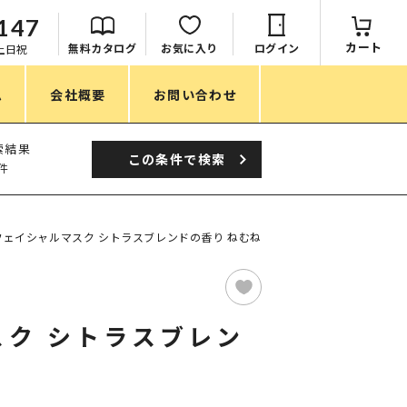
147
カート
無料カタログ
お気に入り
ログイン
：土日祝
ム
会社概要
お問い合わせ
季節
索結果
この条件で
検索
件
春ノベルティ
夏ノベルティ
フェイシャルマスク シトラスブレンドの香り ねむね
秋ノベルティ
冬ノベルティ
ク シトラスブレン
目的・シーン
サステナブル・環境配慮ノベルティ