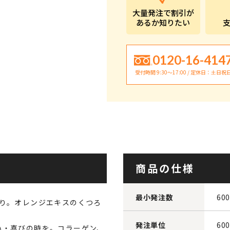
大量発注で割引が
あるか知りたい
0120-16-414
受付時間 9:30〜17:00 / 定休日：土日祝
商品の仕様
最小発注数
60
くり。オレンジエキスのくつろ
発注単位
60
い・喜びの時を。コラーゲン、