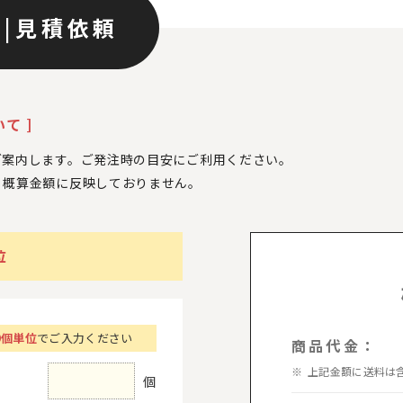
ン
|
見積依頼
て ]
ご案内します。ご発注時の目安にご利用ください。
、
概算金額に反映しておりません。
位
0個単位
でご入力ください
商品代金：
上記金額に送料は
個