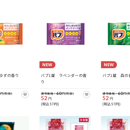
NEW
NEW
ゆずの香り
バブ1錠 ラベンダーの香
バブ1錠 森の
り
60
60
円(税抜)
通常価格：
円(税抜)
通常価格：
円(
52
52
円
円
(税込57円)
(税込57円)