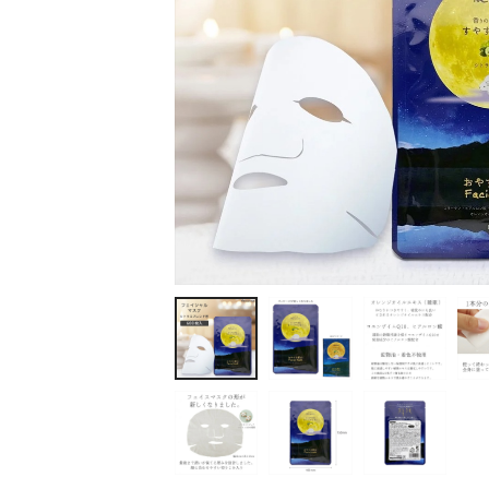
ティッシュ・ロール
ペン・筆記用具
ステーショナリー
生活雑貨・便利グッズ
衛生用品特集
カタログギフト
A