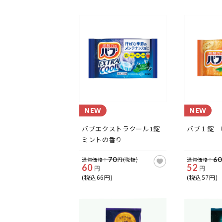
NEW
NEW
バブエクストラクール1錠
バブ１錠 
ミントの香り
70
60
通常価格：
円(税抜)
通常価格：
60
52
円
円
(税込66円)
(税込57円)