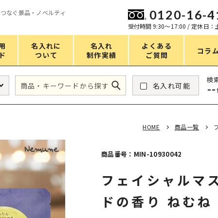
0120-16-4
をつなぐ景品・ノベルティ
ン
受付時間 9:30〜17:00 / 定休日
用
名入れに
名入れ
よくある
コラ
ド
ついて
制作実績
ご質問
価格
検
名入れ可能
--
タンブラー・ボトル
1～50円
アウトドア・レジャー
51～100円
HOME
商品一覧
掃除・洗濯
101～150円
バスグッズ
151～200円
商品番号：MIN-10930042
スマホ・PCグッズ
201～250円
フェイシャルマス
コスメグッズ
251～300円
ドの香り ねむね
食品・スイーツ
301～400円