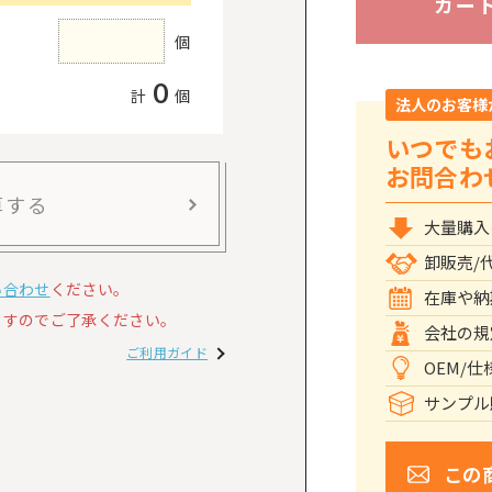
カー
個
0
計
個
法人のお客様
いつでも
お問合わ
算する
大量購入
卸販売/
い合わせ
ください。
在庫や納
すのでご了承ください。
会社の規
ご利用ガイド
OEM/
サンプル
この