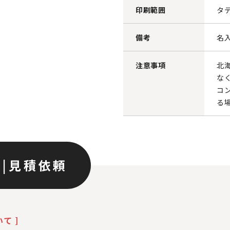
印刷範囲
タテ
備考
名
注意事項
北
な
コ
る
ン
|
見積依頼
て ]