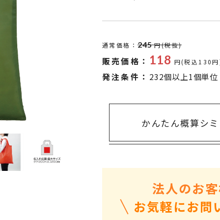
タオル・ハンカチ
401～500円
傘・レイングッズ
501～1,000円
UVケア
1,000～2,000円
245
通常価格：
円(税抜)
バッグ&ポーチ
2,000～3,000円
118
販売価格：
円(税込130円
キャラクター雑貨
3,000～5,000円
発注条件：
232個以上1個単位
すべてのカテゴリ
5,000円～
LL
かんたん概算シミ
法人のお客
お気軽にお問