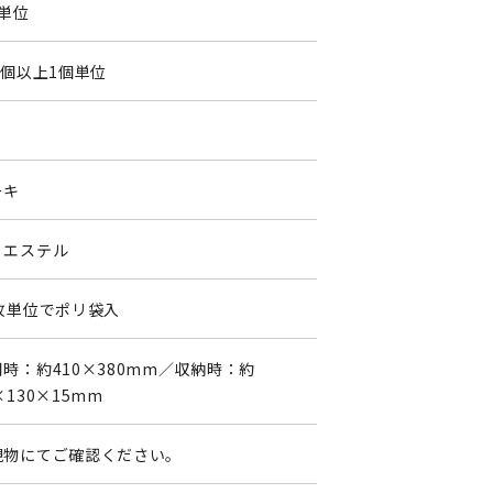
個単位
2個以上1個単位
0
ーキ
リエステル
0枚単位でポリ袋入
時：約410×380mm／収納時：約
×130×15mm
現物にてご確認ください。