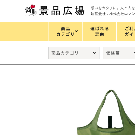
想いをカタチに。人と人
運営会社：株式会社ロマ
商品
選ばれる
ご利
カテゴリ
理由
ガイ
カテゴリ
エコバッグ
グリーンノベルティ
キッチン
ギフトセット
フェイス&ボディケア
防災・防犯グッズ
ファッション雑貨