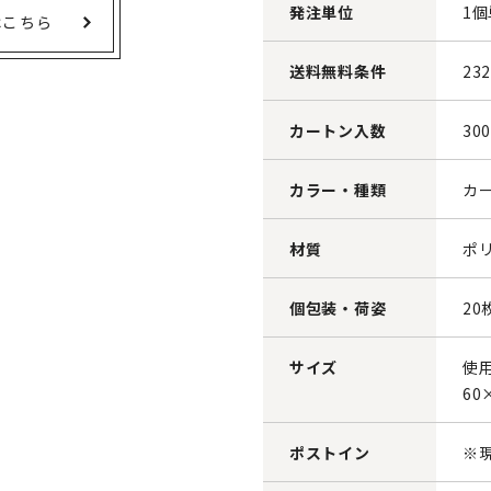
発注単位
1
はこちら
送料無料条件
23
カートン入数
30
カラー・種類
カ
材質
ポ
個包装・荷姿
2
サイズ
使用
60
ポストイン
※