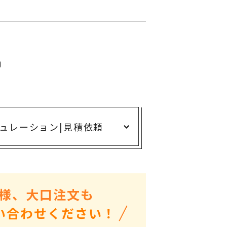
ありがとう・感謝の気持ち
アニマルグッズ
岐阜県産品
はなえみ
)
kanakono
展示会・イベント特集
安全大会ノベルティ・記念品特集
ュレーション
|
見積依頼
設立・周年・創業記念
インバウンド･外国人観光客向け特集
粗品・営業配布
入学・卒業記念品
様、大口注文も
自治体・公共団体向け
い合わせください！
オープン・開業・開院