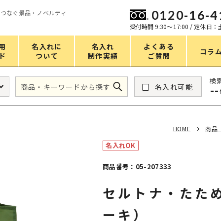
0120-16-4
をつなぐ景品・ノベルティ
ン
受付時間 9:30〜17:00 / 定休日
用
名入れに
名入れ
よくある
コラ
ド
ついて
制作実績
ご質問
価格
検
名入れ可能
--
タンブラー・ボトル
1～50円
アウトドア・レジャー
51～100円
HOME
商品
掃除・洗濯
101～150円
名入れOK
バスグッズ
151～200円
商品番号：05-207333
スマホ・PCグッズ
201～250円
セルトナ・たた
コスメグッズ
251～300円
食品・スイーツ
301～400円
ーキ）