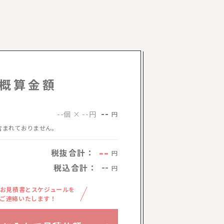
概算金額
--
--個 × --円
円
含まれておりません。
--
税抜合計：
円
税込合計：
--
円
お見積書とスケジュールを
ご連絡いたします！