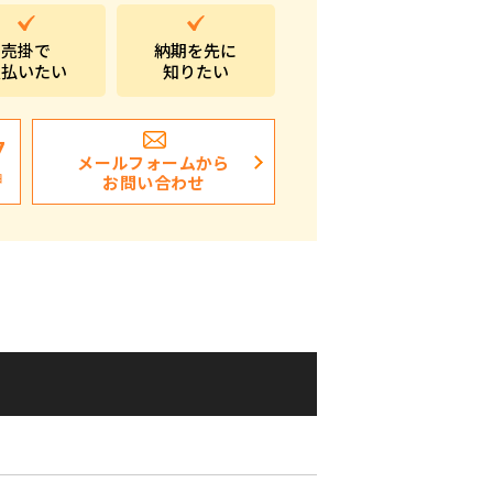
ポストイン
売掛で
納期を先に
支払いたい
知りたい
ばらまき、ショップイベント向け粗品・ノベ
ルティ
7
メールフォームから
日
お問い合わせ
2