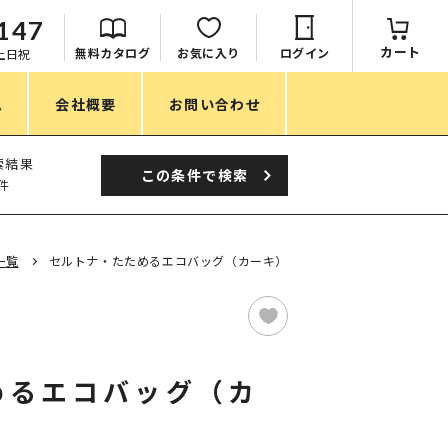
147
カート
無料カタログ
お気に入り
ログイン
：土日祝
ム
会社概要
お問い合わせ
季節
索結果
この条件で
検索
件
春ノベルティ
夏ノベルティ
一覧
セルトナ・たためるエコバッグ（カーキ）
秋ノベルティ
冬ノベルティ
目的・シーン
めるエコバッグ（カ
サステナブル・環境配慮ノベルティ