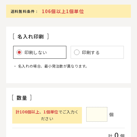
106個以上1個単位
送料無料条件 :
名入れ印刷
印刷しない
印刷する
名入れの場合、最小発注数が異なります。
数量
計
106
個以上
、
1個単位
でご入力く
個
ださい
0
計
個