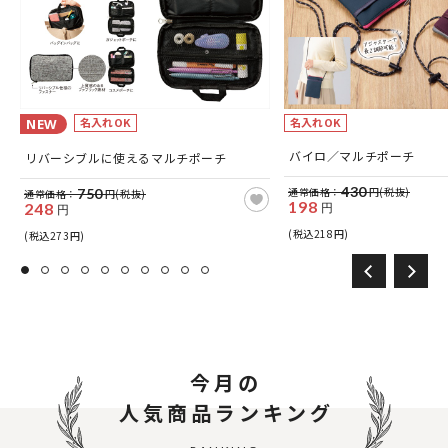
名入れOK
名入れOK
NEW
バイロ／マルチポーチ
リバーシブルに使えるマルチポーチ
430
通常価格：
円(税抜)
750
通常価格：
円(税抜)
198
248
円
円
(税込218円)
(税込273円)
今月の
人気商品ランキング