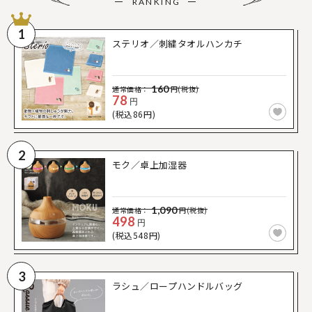
RANKING
1
ステリオ／刺繍タオルハンカチ
160
通常価格：
円(税抜)
78
円
(税込86円)
2
モク／卓上加湿器
1,090
通常価格：
円(税抜)
498
円
(税込548円)
3
ラシュ／ロープハンドルバッグ