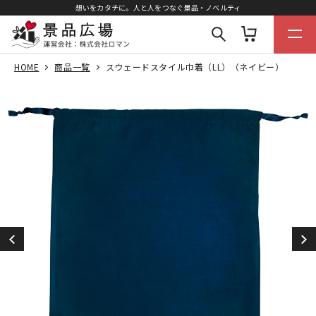
想いをカタチに。人と人をつなぐ景品・ノベルティ
HOME
商品一覧
スウェードスタイル巾着（LL）（ネイビー）