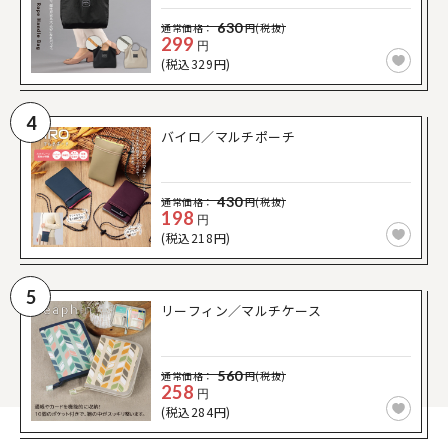
630
通常価格：
円(税抜)
299
円
(税込329円)
4
バイロ／マルチポーチ
430
通常価格：
円(税抜)
198
円
(税込218円)
5
リーフィン／マルチケース
560
通常価格：
円(税抜)
258
円
(税込284円)