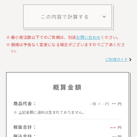
この内容で計算する
最小発注数以下でのご依頼は、別途
お問い合わせ
ください。
価格は予告なく変更になる場合がございますのでご了承くださ
い。
ご利用ガイド
概算金額
--
商品代金：
円
--個 × --円
上記金額に送料は含まれておりません。
--
税抜合計：
円
税込合計：
--
円