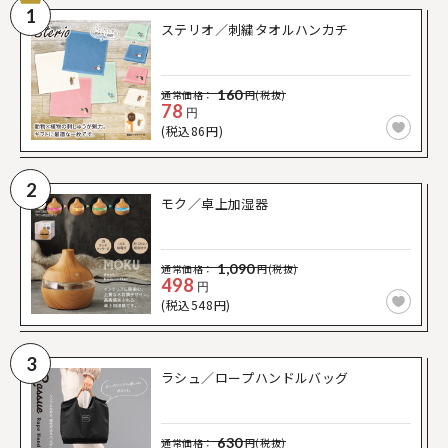
1
ステリオ／刺繍タオルハンカチ
160
通常価格：
円(税抜)
78
円
(税込86円)
2
モク／卓上加湿器
1,090
通常価格：
円(税抜)
498
円
(税込548円)
3
ラシュ／ロープハンドルバッグ
630
通常価格：
円(税抜)