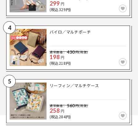
299
円
(税込329円)
4
バイロ／マルチポーチ
430
通常価格：
円(税抜)
198
円
(税込218円)
5
リーフィン／マルチケース
560
通常価格：
円(税抜)
258
円
(税込284円)