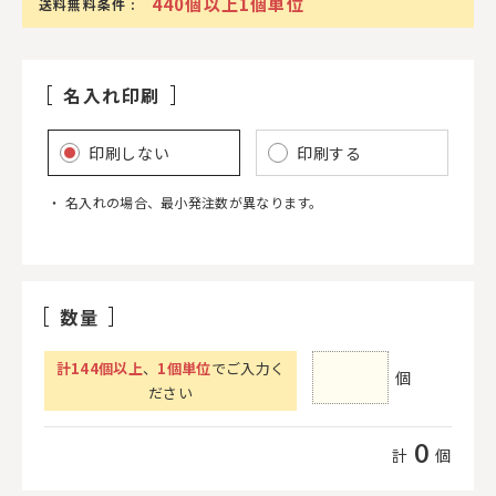
440個以上1個単位
送料無料条件 :
名入れ印刷
印刷しない
印刷する
名入れの場合、最小発注数が異なります。
数量
計
144
個以上
、
1個単位
でご入力く
個
ださい
0
計
個