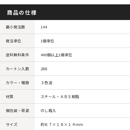
商品の仕様
最小発注数
144
発注単位
1個単位
送料無料条件
440個以上1個単位
カートン入数
288
カラー・種類
３色混
材質
スチール・ＡＢＳ樹脂
個包装・荷姿
のし箱入
サイズ
約６７×１８×１４ｍｍ