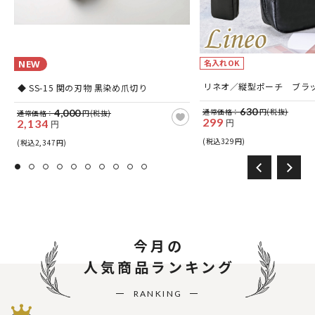
名入れOK
NEW
リネオ／縦型ポーチ ブラ
◆ SS-15 関の刃物 黒染め爪切り
630
通常価格：
円(税抜)
4,000
通常価格：
円(税抜)
299
2,134
円
円
(税込329円)
(税込2,347円)
今月の
人気商品ランキング
RANKING