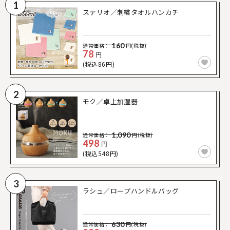
1
ステリオ／刺繍タオルハンカチ
160
通常価格：
円(税抜)
78
円
(税込86円)
2
モク／卓上加湿器
1,090
通常価格：
円(税抜)
498
円
(税込548円)
3
ラシュ／ロープハンドルバッグ
630
通常価格：
円(税抜)