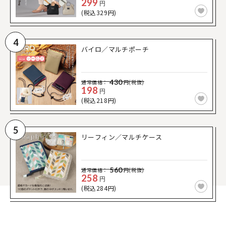
299
円
(税込329円)
4
バイロ／マルチポーチ
430
通常価格：
円(税抜)
198
円
(税込218円)
5
リーフィン／マルチケース
560
通常価格：
円(税抜)
258
円
(税込284円)