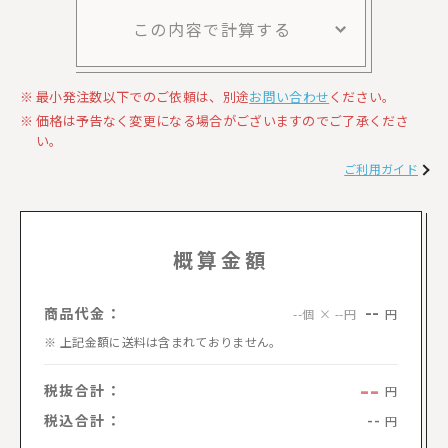
この内容で計算する
最小発注数以下でのご依頼は、別途
お問い合わせ
ください。
価格は予告なく変更になる場合がございますのでご了承くださ
い。
ご利用ガイド
概算金額
--
商品代金：
円
--個 × --円
上記金額に送料は含まれておりません。
--
税抜合計：
円
税込合計：
--
円