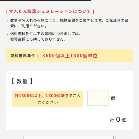
[ かんたん概算シュミレーションについて ]
数量や名入れの有無により、概算金額をご案内します。ご発注時の目
安にご利用ください。
送料無料条件以下の送料につきましては、
概算金額に反映しておりません。
3600個以上1800個単位
送料無料条件 :
数量
計
1800
個以上
、
1800個単位
でご入
個
力ください
0
計
個