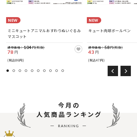
NEW
NEW
ミニキュートアニマルおすわりぬいぐるみ
キュート肉球ボールペン
マスコット
104
58
通常価格：
円(税抜)
通常価格：
円(税抜)
78
43
円
円
(税込86円)
(税込47円)
今月の
人気商品ランキング
RANKING