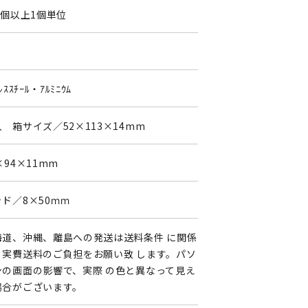
1個以上1個単位
0
ﾚｽｽﾁｰﾙ・ｱﾙﾐﾆｳﾑ
 箱サイズ／52×113×14mm
×94×11mm
ド／8×50ｍｍ
海道、沖縄、離島への発送は送料条件 に関係
く実費送料のご負担をお願い致 します。パソ
ンの画面の影響で、実際 の色と異なって見え
場合がございます。