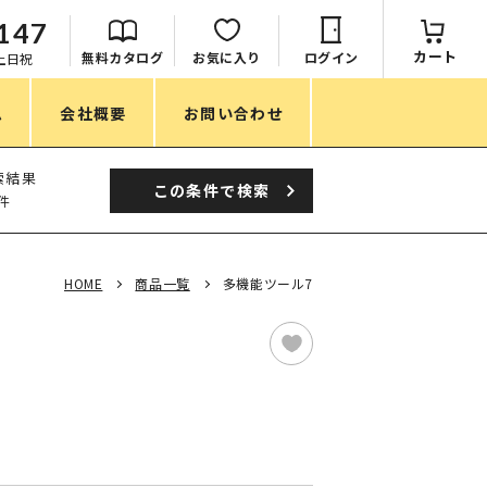
147
カート
無料カタログ
お気に入り
ログイン
：土日祝
ム
会社概要
お問い合わせ
季節
索結果
この条件で
検索
件
春ノベルティ
夏ノベルティ
HOME
商品一覧
多機能ツール7
秋ノベルティ
冬ノベルティ
目的・シーン
サステナブル・環境配慮ノベルティ