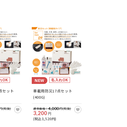
れOK
名入れOK
NEW
点セット
車載用防災17点セット
(400G)
4,000
円(税抜)
通常価格：
円(税抜)
3,200
円
(税込3,520円)