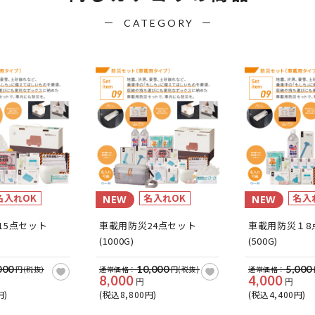
CATEGORY
名入れOK
名入れOK
名入
NEW
NEW
15点セット
車載用防災24点セット
車載用防災１8
(1000G)
(500G)
000
10,000
5,000
円(税抜)
通常価格：
円(税抜)
通常価格：
8,000
4,000
円
円
円)
(税込8,800円)
(税込4,400円)