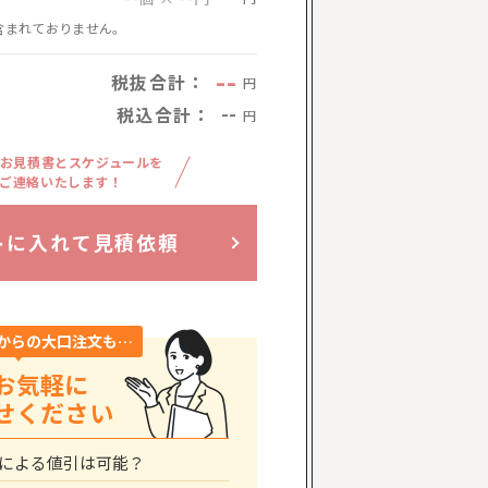
含まれておりません。
--
税抜合計：
円
税込合計：
--
円
お見積書とスケジュールを
ご連絡いたします！
トに入れて見積依頼
からの大口注文も…
お気軽に
せください
による値引は可能？