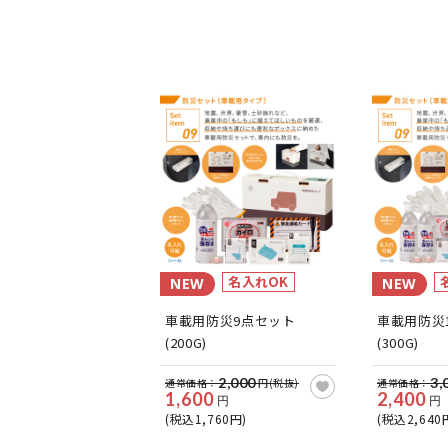
名入れOK
NEW
NEW
車載用防災9点セット
車載用防災
(200G)
(300G)
2,000
3,
通常価格：
円(税抜)
通常価格：
1,600
2,400
円
円
(税込1,760円)
(税込2,640