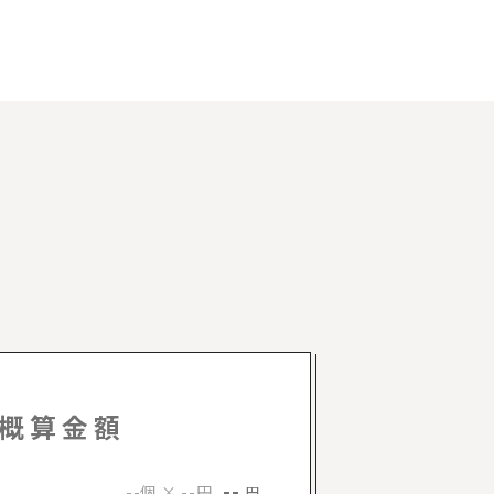
概算金額
--
--個 × --円
円