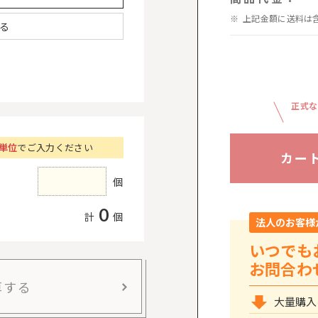
上記金額に送料は
る
正式な
個単位
でご入力ください
カー
個
0
計
個
法人のお客様
いつでも
お問合わ
算する
大量購入