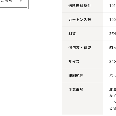
はこちら
送料無料条件
10
カートン入数
10
材質
ｽﾃﾝ
個包装・荷姿
箱入
サイズ
34
印刷範囲
パッ
注意事項
北
な
コ
る