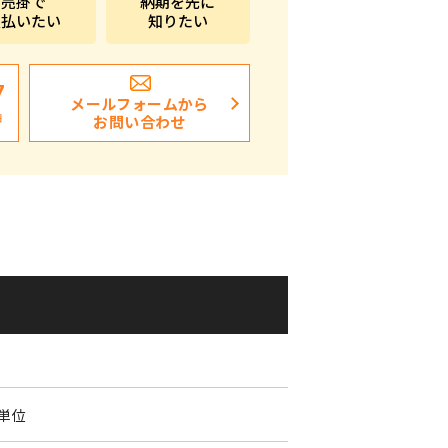
売掛で
納期を先に
支払いたい
知りたい
ポストイン
ばらまき、ショップイベント向け粗品・ノベ
ルティ
7
メールフォームから
日
お問い合わせ
個単位