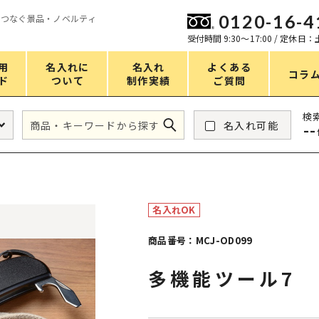
0120-16-4
をつなぐ景品・ノベルティ
ン
受付時間 9:30〜17:00 / 定休日
用
名入れに
名入れ
よくある
コラ
ド
ついて
制作実績
ご質問
価格
検
名入れ可能
--
タンブラー・ボトル
1～50円
アウトドア・レジャー
51～100円
掃除・洗濯
101～150円
名入れOK
バスグッズ
151～200円
商品番号：MCJ-OD099
スマホ・PCグッズ
201～250円
多機能ツール7
コスメグッズ
251～300円
食品・スイーツ
301～400円