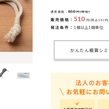
タオル・ハンカチ
401～500円
傘・レイングッズ
501～1,000円
850
通常価格：
円(税抜)
510
販売価格：
UVケア
1,000～2,000円
円(税込561円
発注条件：
1個以上1個単位
バッグ&ポーチ
2,000～3,000円
キャラクター雑貨
3,000～5,000円
すべてのカテゴリ
5,000円～
LL
かんたん概算シミ
法人のお客
お気軽にお問