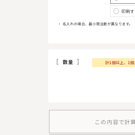
印刷す
名入れの場合、最小発注数が異なります。
数量
計
1
個以上
、
1
この内容で計