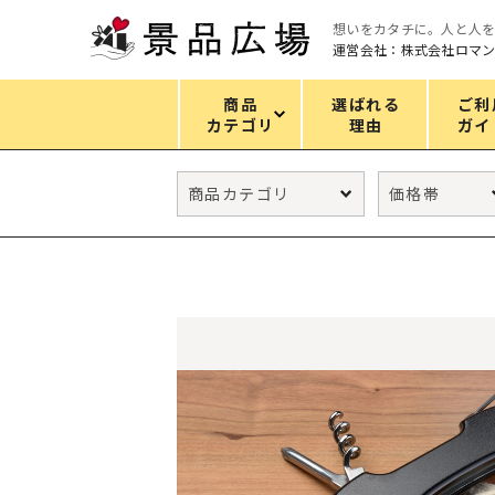
想いをカタチに。人と人
運営会社：株式会社ロマ
商品
選ばれる
ご利
カテゴリ
理由
ガイ
カテゴリ
エコバッグ
グリーンノベルティ
キッチン
ギフトセット
フェイス&ボディケア
防災・防犯グッズ
ファッション雑貨