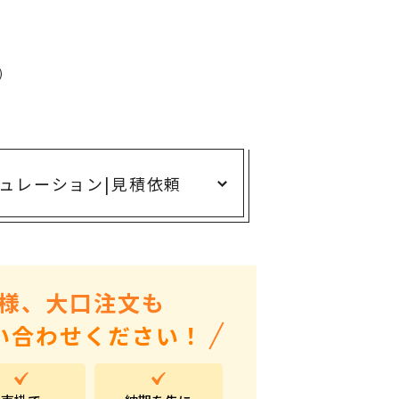
ありがとう・感謝の気持ち
アニマルグッズ
岐阜県産品
)
はなえみ
kanakono
展示会・イベント特集
ュレーション
|
見積依頼
安全大会ノベルティ・記念品特集
設立・周年・創業記念
インバウンド･外国人観光客向け特集
様、大口注文も
粗品・営業配布
い合わせください！
入学・卒業記念品
自治体・公共団体向け
オープン・開業・開院