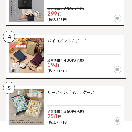
630
通常価格：
円(税抜)
299
円
(税込329円)
4
バイロ／マルチポーチ
430
通常価格：
円(税抜)
198
円
(税込218円)
5
リーフィン／マルチケース
560
通常価格：
円(税抜)
258
円
(税込284円)