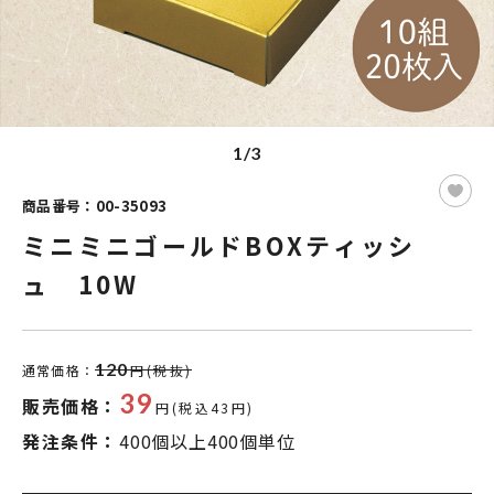
1/3
商品番号：00-35093
ミニミニゴールドBOXティッシ
ュ 10W
120
通常価格：
円(税抜)
39
販売価格：
円(税込43円)
発注条件：
400個以上400個単位