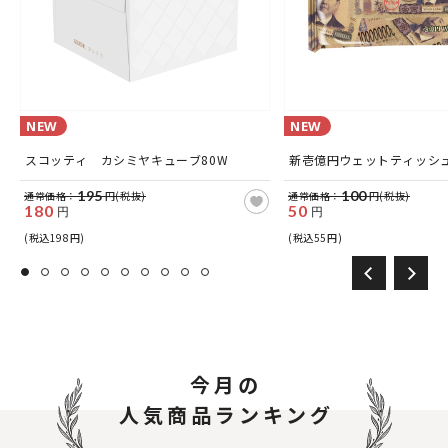
NEW
NEW
スコッティ カシミヤキューブ80W
新壱億円ウェットティッシュ
195
100
通常価格：
円(税抜)
通常価格：
円(税抜)
180
50
円
円
(税込198円)
(税込55円)
今月の
人気商品ランキング