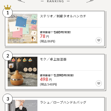
RANKING
1
ステリオ／刺繍タオルハンカチ
160
通常価格：
円(税抜)
78
円
(税込86円)
2
モク／卓上加湿器
1,090
通常価格：
円(税抜)
498
円
(税込548円)
3
ラシュ／ロープハンドルバッグ