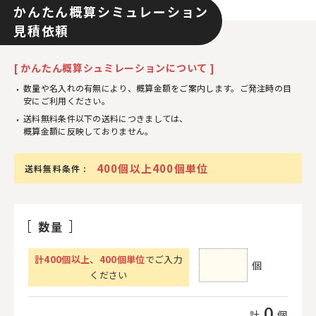
かんたん概算シミュレーション
見積依頼
[ かんたん概算シュミレーションについて ]
数量や名入れの有無により、概算金額をご案内します。ご発注時の目
安にご利用ください。
送料無料条件以下の送料につきましては、
概算金額に反映しておりません。
400個以上400個単位
送料無料条件 :
数量
計
400
個以上
、
400個単位
でご入力
個
ください
0
計
個