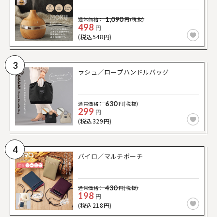
1,090
通常価格：
円(税抜)
498
円
(税込548円)
3
ラシュ／ロープハンドルバッグ
630
通常価格：
円(税抜)
299
円
(税込329円)
4
バイロ／マルチポーチ
430
通常価格：
円(税抜)
198
円
(税込218円)