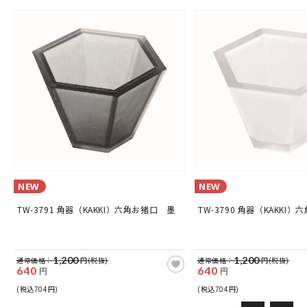
NEW
NEW
TW-3791 角器（KAKKI）六角お猪口 墨
TW-3790 角器（KAKKI
1,200
1,200
通常価格：
円(税抜)
通常価格：
円(税抜)
640
640
円
円
(税込704円)
(税込704円)