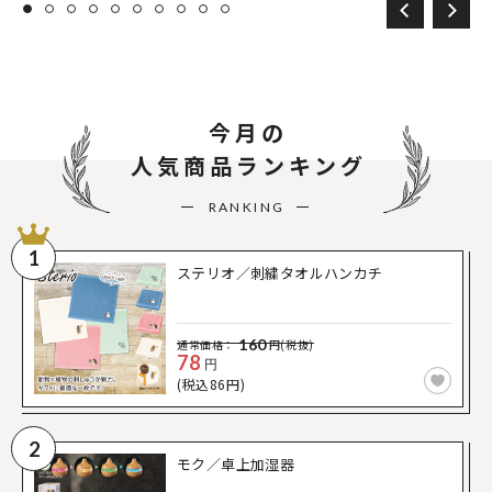
今月の
人気商品ランキング
RANKING
1
ステリオ／刺繍タオルハンカチ
160
通常価格：
円(税抜)
78
円
(税込86円)
2
モク／卓上加湿器