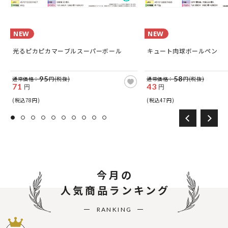
NEW
NEW
光るピカピカマーブルスーパーボール
キュート肉球ボールペン
95
58
通常価格：
円(税抜)
通常価格：
円(税抜)
71
43
円
円
(税込78円)
(税込47円)
今月の
人気商品ランキング
RANKING