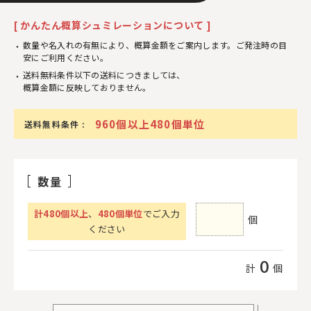
[ かんたん概算シュミレーションについて ]
数量や名入れの有無により、概算金額をご案内します。ご発注時の目
安にご利用ください。
送料無料条件以下の送料につきましては、
概算金額に反映しておりません。
960個以上480個単位
送料無料条件 :
数量
計
480
個以上
、
480個単位
でご入力
個
ください
0
計
個