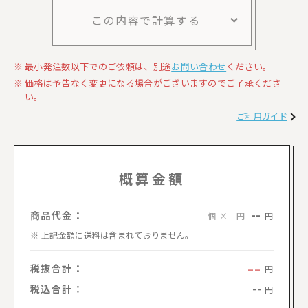
この内容で計算する
最小発注数以下でのご依頼は、別途
お問い合わせ
ください。
価格は予告なく変更になる場合がございますのでご了承くださ
い。
ご利用ガイド
概算金額
--
商品代金：
円
--個 × --円
上記金額に送料は含まれておりません。
--
税抜合計：
円
税込合計：
--
円