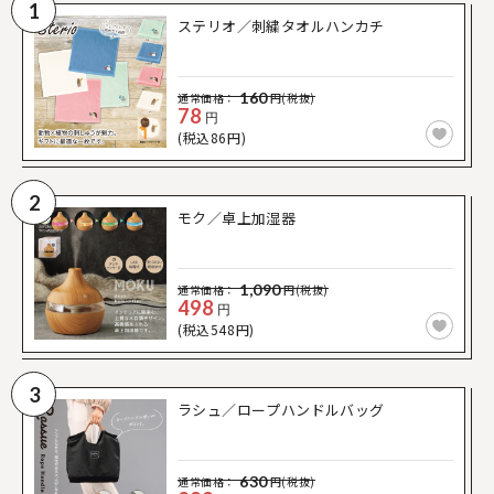
1
ステリオ／刺繍タオルハンカチ
160
通常価格：
円(税抜)
78
円
(税込86円)
2
モク／卓上加湿器
1,090
通常価格：
円(税抜)
498
円
(税込548円)
3
ラシュ／ロープハンドルバッグ
630
通常価格：
円(税抜)