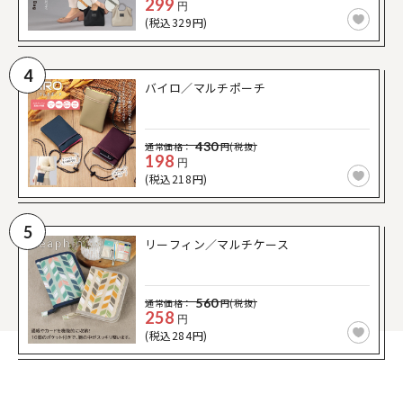
299
円
(税込329円)
4
バイロ／マルチポーチ
430
通常価格：
円(税抜)
198
円
(税込218円)
5
リーフィン／マルチケース
560
通常価格：
円(税抜)
258
円
(税込284円)