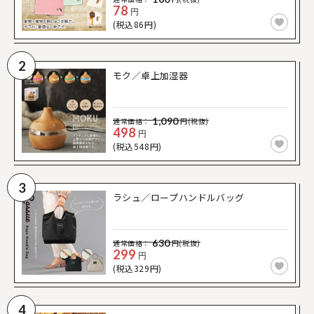
78
円
(税込86円)
2
モク／卓上加湿器
1,090
通常価格：
円(税抜)
498
円
(税込548円)
3
ラシュ／ロープハンドルバッグ
630
通常価格：
円(税抜)
299
円
(税込329円)
4