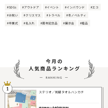
#SDGs
#アウトドア
#イベント
#インバウンド
#エコ
#お祝い
#クリスマス
#トラベル
#冬ノベルティ
#卒業式
#名入れ
#周年記念品
#展示会
#粗品
今月の
人気商品ランキング
RANKING
1
ステリオ／刺繍タオルハンカチ
160
通常価格：
円(税抜)