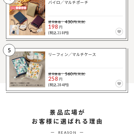
バイロ／マルチポーチ
430
通常価格：
円(税抜)
198
円
(税込218円)
5
リーフィン／マルチケース
560
通常価格：
円(税抜)
258
円
(税込284円)
景品広場が
お客様に選ばれる理由
REASON