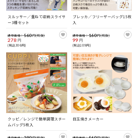
スルッサー／重ねて収納スライサ
ブレッカ／フリーザーバッグ15枚
ー3種セット
入
560
160
通常価格：
円(税抜)
通常価格：
円(税抜)
278
99
円
円
(税込306円)
(税込109円)
クッピ／レンジで簡単調理スチー
目玉焼きメーカー
ムバッグ5枚入
290
560
通常価格：
円(税抜)
通常価格：
円(税抜)