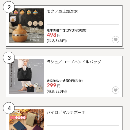
2
モク／卓上加湿器
1,090
通常価格：
円(税抜)
498
円
(税込548円)
3
ラシュ／ロープハンドルバッグ
630
通常価格：
円(税抜)
299
円
(税込329円)
4
バイロ／マルチポーチ