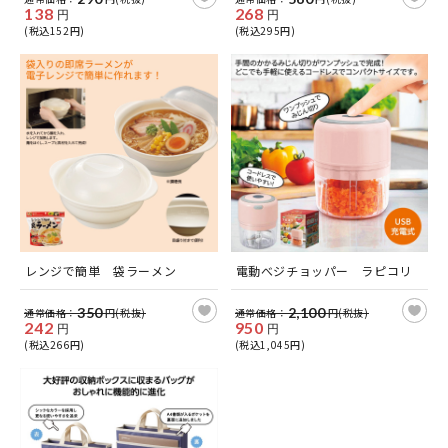
138
268
円
円
(税込152円)
(税込295円)
レンジで簡単 袋ラーメン
電動べジチョッパー ラピコリ
350
2,100
通常価格：
円(税抜)
通常価格：
円(税抜)
242
950
円
円
(税込266円)
(税込1,045円)