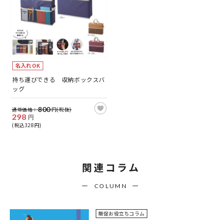
名入れOK
持ち運びできる 収納ボックスバ
ッグ
800
通常価格：
円(税抜)
298
円
(税込328円)
関連コラム
COLUMN
販促お役立ちコラム