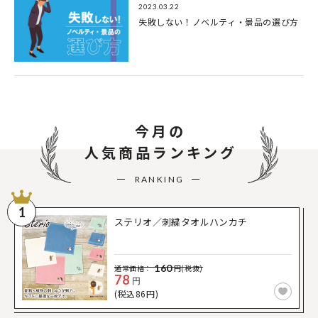
2023.03.22
失敗しない！ノベルティ・景品の選び方
今月の
人気商品ランキング
RANKING
1
ステリオ／刺繍タオルハンカチ
160
通常価格：
円(税抜)
78
円
(税込86円)