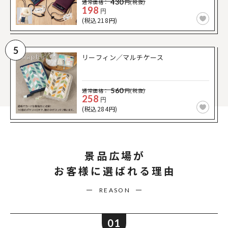
430
通常価格：
円(税抜)
198
円
(税込218円)
5
リーフィン／マルチケース
560
通常価格：
円(税抜)
258
円
(税込284円)
景品広場が
お客様に選ばれる理由
REASON
01