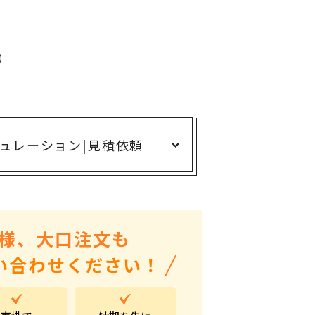
ありがとう・感謝の気持ち
アニマルグッズ
岐阜県産品
)
はなえみ
kanakono
展示会・イベント特集
ュレーション
|
見積依頼
安全大会ノベルティ・記念品特集
設立・周年・創業記念
インバウンド･外国人観光客向け特集
様、大口注文も
粗品・営業配布
い合わせください！
入学・卒業記念品
自治体・公共団体向け
オープン・開業・開院