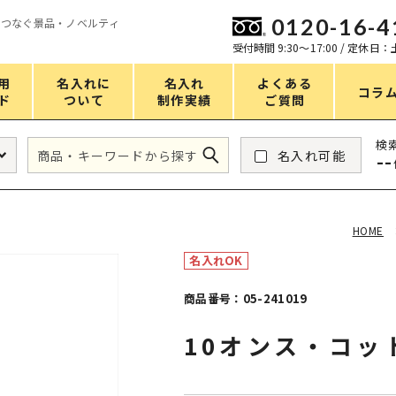
0120-16-4
をつなぐ景品・ノベルティ
ン
受付時間 9:30〜17:00 / 定休日
用
名入れに
名入れ
よくある
コラ
ド
ついて
制作実績
ご質問
価格
検
名入れ可能
--
タンブラー・ボトル
1～50円
アウトドア・レジャー
51～100円
HOME
掃除・洗濯
101～150円
名入れOK
バスグッズ
151～200円
商品番号：05-241019
スマホ・PCグッズ
201～250円
10オンス・コッ
コスメグッズ
251～300円
食品・スイーツ
301～400円