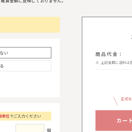
、
概算金額に反映しておりません。
ない
商品代金：
上記金額に送料は
る
正式な
個単位
でご入力ください
カー
個