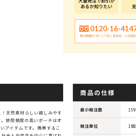
大量発注で割引が
あるか知りたい
0120-16-414
受付時間 9:30〜17:00 / 定休日：土日祝
商品の仕様
最小発注数
15
ス！天然素材らしい親しみやす
す。使用頻度の高いポーチはオ
発注単位
1
すいアイテムです。携帯するこ
、社会人や学生を中心に喜ばれ