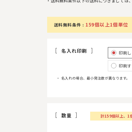
送料無料条件以下の送料につきましては
159個以上1個単位
送料無料条件 :
名入れ印刷
印刷し
印刷す
名入れの場合、最小発注数が異なります。
数量
計
159
個以上
、
1