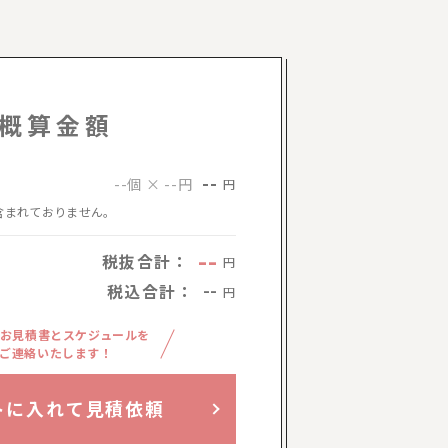
概算金額
--
--個 × --円
円
含まれておりません。
--
税抜合計：
円
税込合計：
--
円
お見積書とスケジュールを
ご連絡いたします！
トに入れて見積依頼