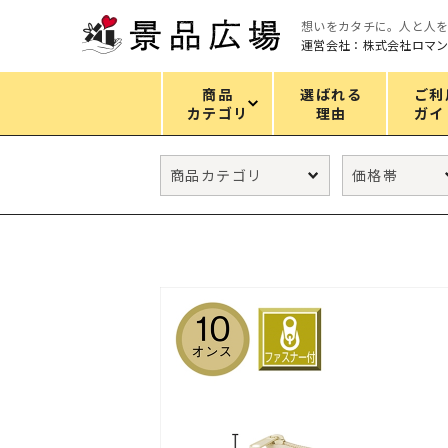
想いをカタチに。人と人
運営会社：株式会社ロマ
商品
選ばれる
ご利
カテゴリ
理由
ガイ
カテゴリ
エコバッグ
グリーンノベルティ
キッチン
ギフトセット
フェイス&ボディケア
防災・防犯グッズ
ファッション雑貨