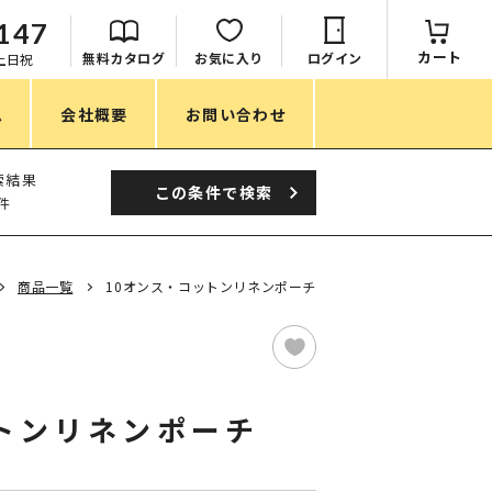
147
カート
無料カタログ
お気に入り
ログイン
：土日祝
ム
会社概要
お問い合わせ
季節
索結果
この条件で
検索
件
春ノベルティ
夏ノベルティ
商品一覧
10オンス・コットンリネンポーチ
秋ノベルティ
冬ノベルティ
目的・シーン
トンリネンポーチ
サステナブル・環境配慮ノベルティ