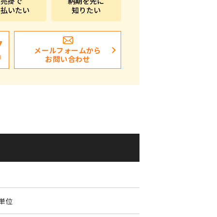
売掛で
納期を先に
支払いたい
知りたい
ポストイン
ばらまき、ショップイベント向け粗品・ノベ
ルティ
7
メールフォームから
日
お問い合わせ
9
個単位