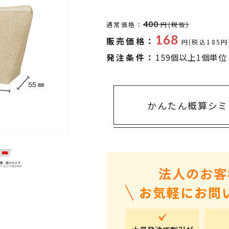
タオル・ハンカチ
401～500円
傘・レイングッズ
501～1,000円
400
通常価格：
円(税抜)
168
販売価格：
UVケア
1,000～2,000円
円(税込185円
発注条件：
159個以上1個単位
バッグ&ポーチ
2,000～3,000円
キャラクター雑貨
3,000～5,000円
すべてのカテゴリ
5,000円～
LL
かんたん概算シミ
法人のお客
お気軽にお問