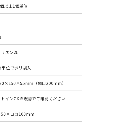
9個以上1個単位
0
色
・リネン混
0枚単位でポリ袋入
20×150×55mm（間口200mm）
ストインOK※現物でご確認ください
50×ヨコ100mm