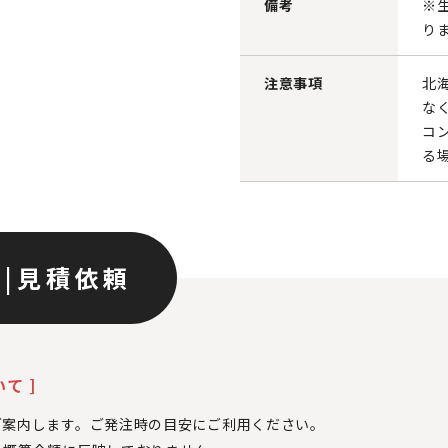
備考
※
り
注意事項
北
な
コ
る
ン
|
見積依頼
て ]
ご案内します。ご発注時の目安にご利用ください。