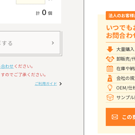
0
計
個
法人のお客様
いつでも
お問合わ
算する
大量購入
卸販売/
い合わせ
ください。
在庫や納
すのでご了承ください。
会社の規
ご利用ガイド
OEM/
サンプル
この