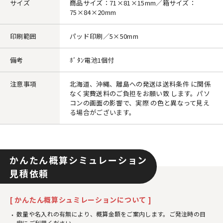
サイズ
商品サイズ：71×81×15mm／箱サイズ：
75×84×20mm
印刷範囲
パッド印刷／5×50mm
備考
ﾎﾞﾀﾝ電池1個付
注意事項
北海道、沖縄、離島への発送は送料条件 に関係
なく実費送料のご負担をお願い致 します。パソ
コンの画面の影響で、実際 の色と異なって見え
る場合がございます。
かんたん概算シミュレーション
見積依頼
[ かんたん概算シュミレーションについて ]
数量や名入れの有無により、概算金額をご案内します。ご発注時の目
安にご利用ください。