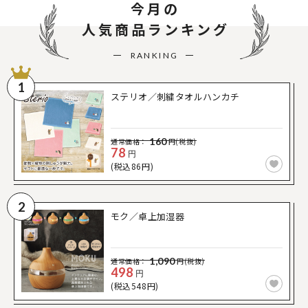
今月の
人気商品ランキング
RANKING
1
ステリオ／刺繍タオルハンカチ
160
通常価格：
円(税抜)
78
円
(税込86円)
2
モク／卓上加湿器
1,090
通常価格：
円(税抜)
498
円
(税込548円)