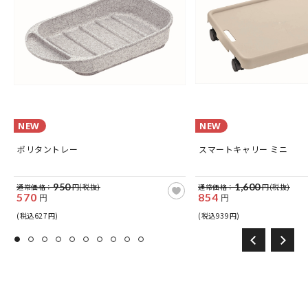
NEW
NEW
ポリタントレー
スマートキャリー ミニ
950
1,600
通常価格：
円(税抜)
通常価格：
円(税抜)
570
854
円
円
(税込627円)
(税込939円)