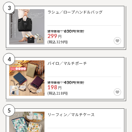
3
ラシュ／ロープハンドルバッグ
630
通常価格：
円(税抜)
299
円
(税込329円)
4
バイロ／マルチポーチ
430
通常価格：
円(税抜)
198
円
(税込218円)
5
リーフィン／マルチケース