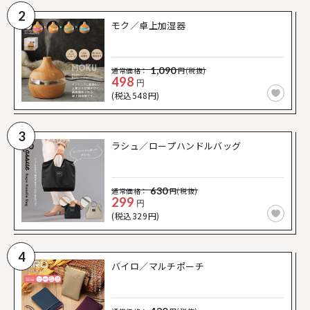
2
モク／卓上加湿器
1,090
通常価格：
円(税抜)
498
円
(税込548円)
3
ラシュ／ロープハンドルバッグ
630
通常価格：
円(税抜)
299
円
(税込329円)
4
バイロ／マルチポーチ