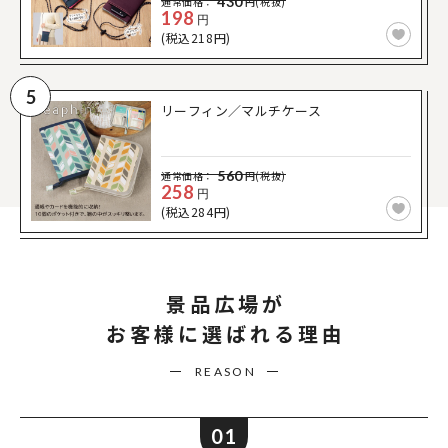
430
通常価格：
円(税抜)
198
円
(税込218円)
5
リーフィン／マルチケース
560
通常価格：
円(税抜)
258
円
(税込284円)
景品広場が
お客様に選ばれる理由
REASON
01