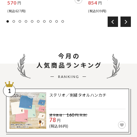
570
854
円
円
(税込627円)
(税込939円)
今月の
人気商品ランキング
RANKING
1
ステリオ／刺繍タオルハンカチ
160
通常価格：
円(税抜)
78
円
(税込86円)