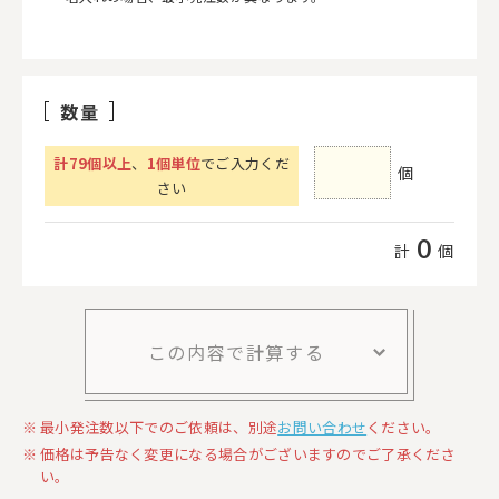
数量
計
79
個以上
、
1個単位
でご入力くだ
個
さい
0
計
個
この内容で計算する
最小発注数以下でのご依頼は、別途
お問い合わせ
ください。
価格は予告なく変更になる場合がございますのでご了承くださ
い。