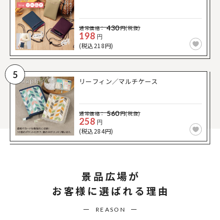
430
通常価格：
円(税抜)
198
円
(税込218円)
5
リーフィン／マルチケース
560
通常価格：
円(税抜)
258
円
(税込284円)
景品広場が
お客様に選ばれる理由
REASON