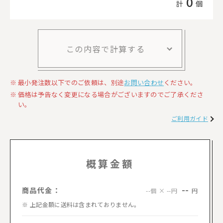
0
計
個
この内容で計算する
最小発注数以下でのご依頼は、別途
お問い合わせ
ください。
価格は予告なく変更になる場合がございますのでご了承くださ
い。
ご利用ガイド
概算金額
--
商品代金：
円
--個 × --円
上記金額に送料は含まれておりません。