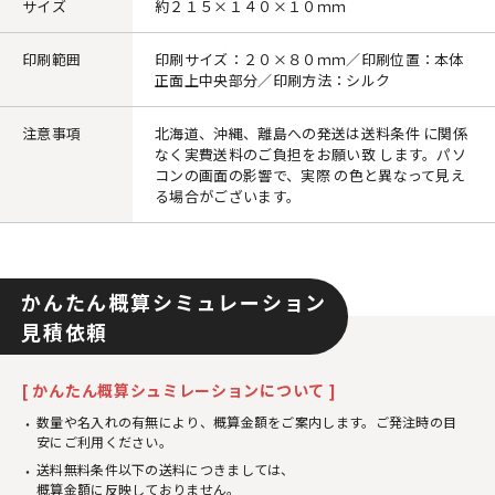
サイズ
約２１５×１４０×１０ｍｍ
印刷範囲
印刷サイズ：２０×８０ｍｍ／印刷位置：本体
正面上中央部分／印刷方法：シルク
注意事項
北海道、沖縄、離島への発送は送料条件 に関係
なく実費送料のご負担をお願い致 します。パソ
コンの画面の影響で、実際 の色と異なって見え
る場合がございます。
かんたん概算シミュレーション
見積依頼
[ かんたん概算シュミレーションについて ]
数量や名入れの有無により、概算金額をご案内します。ご発注時の目
安にご利用ください。
送料無料条件以下の送料につきましては、
概算金額に反映しておりません。