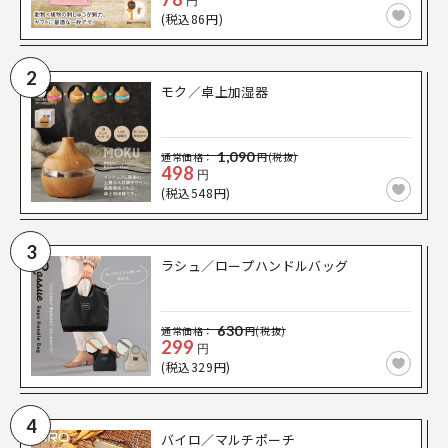
円
(税込86円)
2
モク／卓上加湿器
1,090
通常価格：
円(税抜)
498
円
(税込548円)
3
ラシュ／ロープハンドルバッグ
630
通常価格：
円(税抜)
299
円
(税込329円)
4
バイロ／マルチポーチ