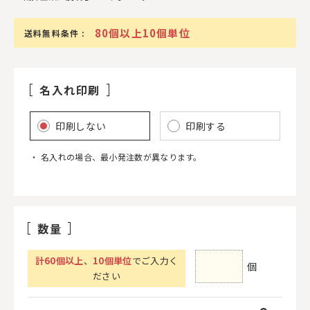
80個以上10個単位
送料無料条件 :
名入れ印刷
印刷しない
印刷する
名入れの場合、最小発注数が異なります。
数量
計
60
個以上
、
10個単位
でご入力く
個
ださい