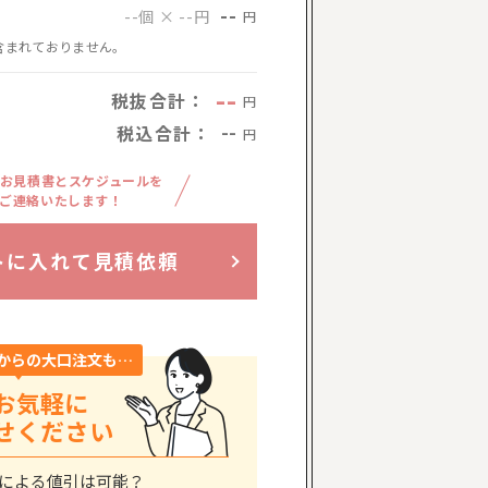
--
--個 × --円
円
含まれておりません。
--
税抜合計：
円
税込合計：
--
円
お見積書とスケジュールを
ご連絡いたします！
トに入れて見積依頼
からの大口注文も…
お気軽に
せください
による値引は可能？