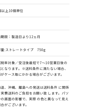
個以上10個単位
味期限：製造日より12ヵ月
量:ストレートタイプ 750g
減税率対象／受注後最短で7～10営業日後の
送となります。※送料条件に満たない場合、
料がケース毎にかかる場合がございます。
海道、沖縄、離島への発送は送料条件 に関係
く実費送料のご負担をお願い致 します。パソ
ンの画面の影響で、実際 の色と異なって見え
場合がございます。