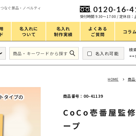
0120-16-4
をつなぐ景品・ノベルティ
ン
受付時間 9:30〜17:00 / 定休日
用
名入れに
名入れ
よくある
コラ
ド
ついて
制作実績
ご質問
価格
検
名入れ可能
--
タンブラー・ボトル
1～50円
アウトドア・レジャー
51～100円
HOME
商品
掃除・洗濯
101～150円
バスグッズ
151～200円
商品番号：00-41139
スマホ・PCグッズ
201～250円
CoCo壱番屋監
コスメグッズ
251～300円
ープ
食品・スイーツ
301～400円