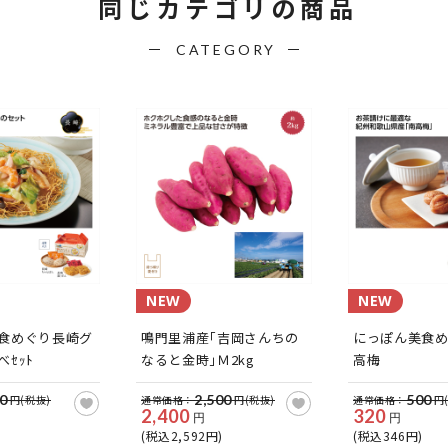
同じカテゴリの商品
CATEGORY
NEW
NEW
食めぐり長崎グ
鳴門里浦産｢吉岡さんちの
にっぽん美食め
ｾｯﾄ
なると金時｣Ｍ2kg
高梅
0
2,500
500
円(税抜)
通常価格：
円(税抜)
通常価格：
円
2,400
320
円
円
(税込2,592円)
(税込346円)