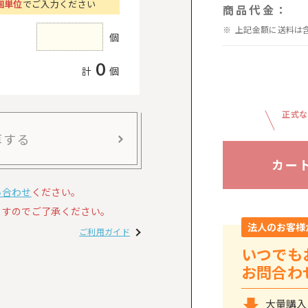
個単位
でご入力ください
商品代金：
上記金額に送料は
個
0
計
個
正式な
算する
カー
い合わせ
ください。
すのでご了承ください。
法人のお客様
ご利用ガイド
いつでも
お問合わ
大量購入