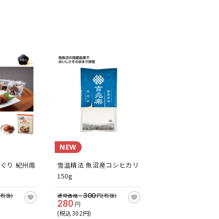
NEW
ぐり 紀州南
雪温精法 魚沼産コシヒカリ
150g
300
(税抜)
通常価格：
円(税抜)
280
円
(税込302円)