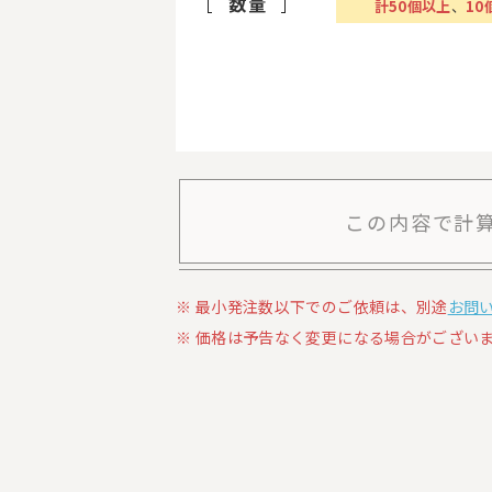
数量
計
50
個以上
、
10
この内容で計
最小発注数以下でのご依頼は、別途
お問
価格は予告なく変更になる場合がございま