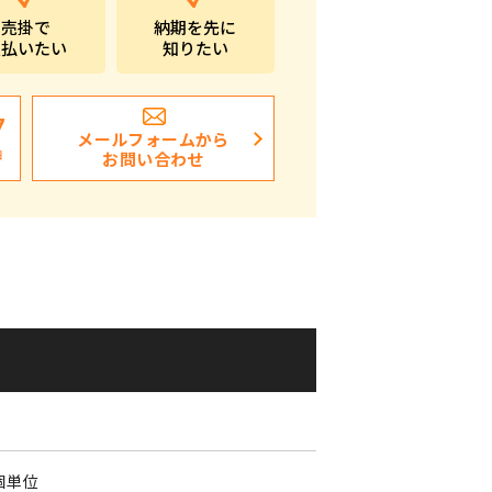
売掛で
納期を先に
ポストイン
支払いたい
知りたい
ばらまき、ショップイベント向け粗品・ノベ
ルティ
7
メールフォームから
日
お問い合わせ
個単位