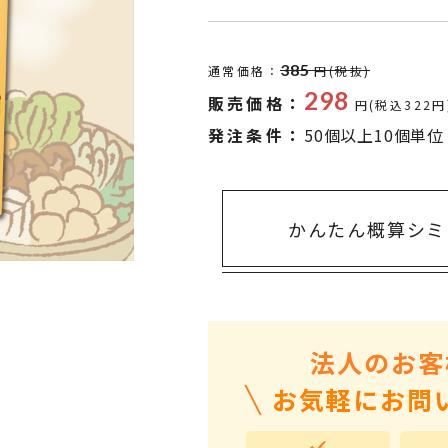
タオル・ハンカチ
401～500円
傘・レイングッズ
501～1,000円
385
通常価格：
円(税抜)
UVケア
1,000～2,000円
298
販売価格：
円(税込322円
バッグ&ポーチ
2,000～3,000円
発注条件：
50個以上10個単位
キャラクター雑貨
3,000～5,000円
すべてのカテゴリ
5,000円～
LL
かんたん概算シミ
法人のお客
お気軽にお問