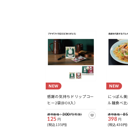
NEW
NEW
感謝の気持ちドリップコー
にっぽん美
ヒー2袋(BOX入）
ル麺食べ比べ
300
85
通常価格：
円(税抜)
通常価格：
125
398
円
円
(税込135円)
(税込430円)