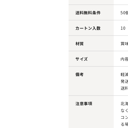
送料無料条件
50
カートン入数
10
材質
賞
サイズ
内容
備考
軽
発
送
注意事項
北
な
コ
る