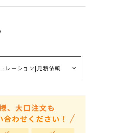
ありがとう・感謝の気持ち
アニマルグッズ
岐阜県産品
)
はなえみ
kanakono
展示会・イベント特集
ュレーション
|
見積依頼
安全大会ノベルティ・記念品特集
設立・周年・創業記念
インバウンド･外国人観光客向け特集
粗品・営業配布
様、大口注文も
入学・卒業記念品
い合わせください！
自治体・公共団体向け
オープン・開業・開院