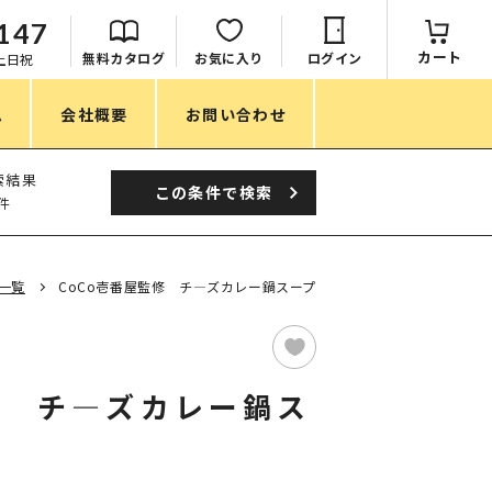
147
カート
無料カタログ
お気に入り
ログイン
：土日祝
ム
会社概要
お問い合わせ
季節
索結果
この条件で
検索
件
春ノベルティ
夏ノベルティ
一覧
CoCo壱番屋監修 チ―ズカレー鍋スープ
秋ノベルティ
冬ノベルティ
修 チ―ズカレー鍋ス
目的・シーン
サステナブル・環境配慮ノベルティ