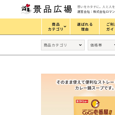
想いをカタチに。人と人
運営会社：株式会社ロマ
商品
選ばれる
ご利
カテゴリ
理由
ガイ
カテゴリ
エコバッグ
グリーンノベルティ
キッチン
ギフトセット
フェイス&ボディケア
防災・防犯グッズ
ファッション雑貨