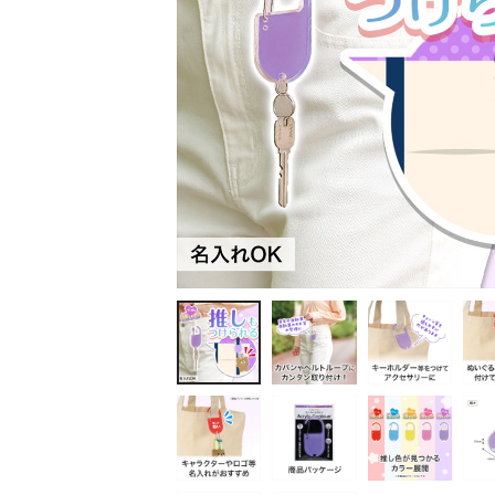
ティッシュ・ロール
ペン・筆記用具
ステーショナリー
生活雑貨・便利グッズ
衛生用品特集
カタログギフト
A