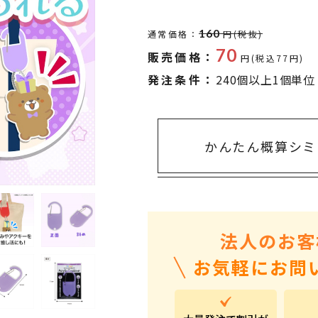
タオル・ハンカチ
401～500円
傘・レイングッズ
501～1,000円
160
通常価格：
円(税抜)
70
販売価格：
UVケア
1,000～2,000円
円(税込77円)
発注条件：
240個以上1個単位
バッグ&ポーチ
2,000～3,000円
キャラクター雑貨
3,000～5,000円
すべてのカテゴリ
5,000円～
LL
かんたん概算シミ
法人のお客
お気軽にお問