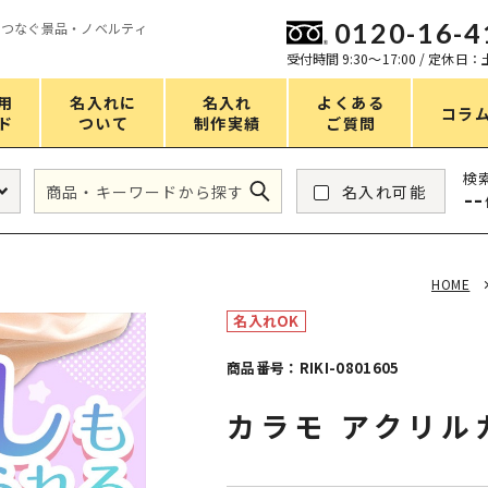
0120-16-4
をつなぐ景品・ノベルティ
ン
受付時間 9:30〜17:00 / 定休日
用
名入れに
名入れ
よくある
コラ
ド
ついて
制作実績
ご質問
価格
検
名入れ可能
--
タンブラー・ボトル
1～50円
アウトドア・レジャー
51～100円
HOME
掃除・洗濯
101～150円
名入れOK
バスグッズ
151～200円
商品番号：RIKI-0801605
スマホ・PCグッズ
201～250円
カラモ アクリル
コスメグッズ
251～300円
食品・スイーツ
301～400円