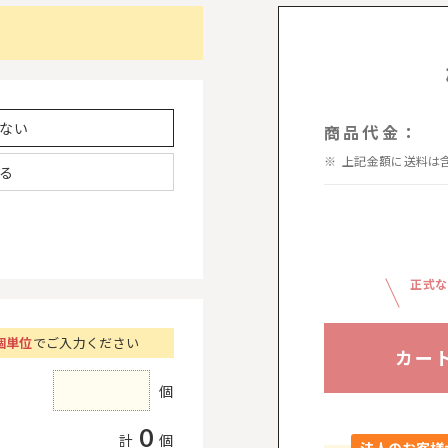
ない
商品代金：
上記金額に送料は
る
正式な
個単位
でご入力ください
カー
個
0
計
個