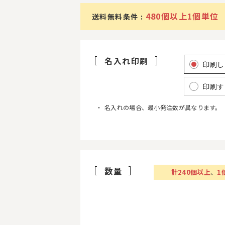
480個以上1個単位
送料無料条件 :
名入れ印刷
印刷し
印刷す
名入れの場合、最小発注数が異なります。
数量
計
240
個以上
、
1