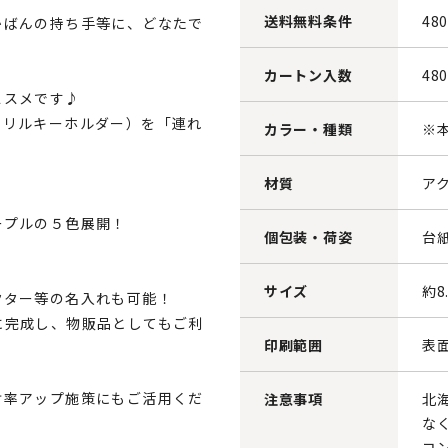
送料無料条件
48
かばんの持ち手等に、どなたで
カートン入数
48
ススメです♪
クリルキーホルダー）を「連れ
カラー・種類
※
材質
ア
ープルの５色展開！
個包装・荷姿
台紙
サイズ
約8
クター等の名入れも可能！
に完成し、物販品としてもご利
印刷範囲
表面
封率アップ施策にもご活用くだ
注意事項
北
な
コ