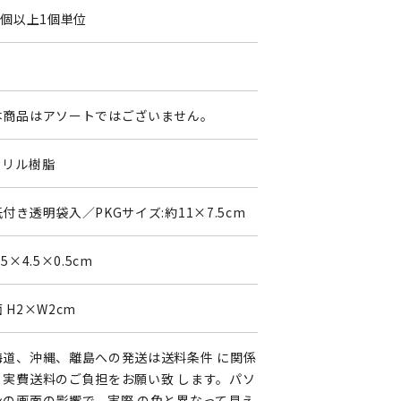
0個以上1個単位
0
本商品はアソートではございません。
クリル樹脂
付き透明袋入／PKGサイズ:約11×7.5cm
.5×4.5×0.5cm
 H2×W2cm
海道、沖縄、離島への発送は送料条件 に関係
く実費送料のご負担をお願い致 します。パソ
ンの画面の影響で、実際 の色と異なって見え