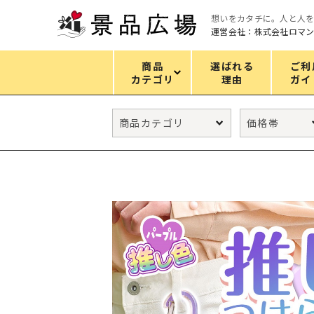
想いをカタチに。人と人
運営会社：株式会社ロマ
商品
選ばれる
ご利
カテゴリ
理由
ガイ
カテゴリ
エコバッグ
グリーンノベルティ
キッチン
ギフトセット
フェイス&ボディケア
防災・防犯グッズ
ファッション雑貨