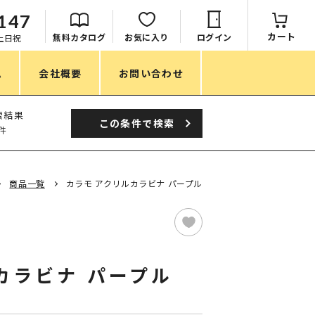
147
カート
無料カタログ
お気に入り
ログイン
：土日祝
ム
会社概要
お問い合わせ
季節
索結果
この条件で
検索
件
春ノベルティ
夏ノベルティ
商品一覧
カラモ アクリルカラビナ パープル
秋ノベルティ
冬ノベルティ
目的・シーン
カラビナ パープル
サステナブル・環境配慮ノベルティ