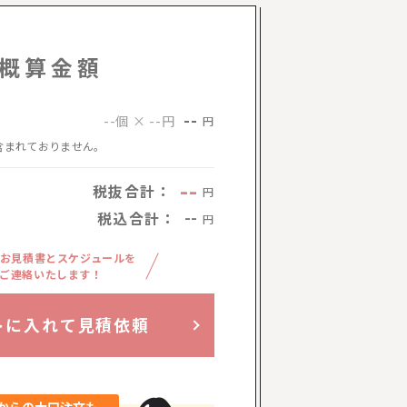
概算金額
--
--個 × --円
円
含まれておりません。
--
税抜合計：
円
税込合計：
--
円
お見積書とスケジュールを
ご連絡いたします！
トに入れて見積依頼