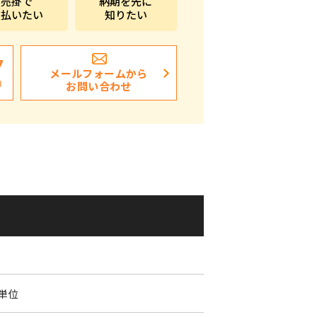
売掛で
納期を先に
支払いたい
知りたい
ポストイン
ばらまき、ショップイベント向け粗品・ノベ
ルティ
7
メールフォームから
日
お問い合わせ
0
個単位