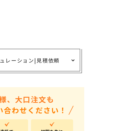
ありがとう・感謝の気持ち
アニマルグッズ
岐阜県産品
はなえみ
kanakono
展示会・イベント特集
ュレーション
|
見積依頼
安全大会ノベルティ・記念品特集
設立・周年・創業記念
インバウンド･外国人観光客向け特集
様、大口注文も
粗品・営業配布
い合わせください！
入学・卒業記念品
自治体・公共団体向け
オープン・開業・開院