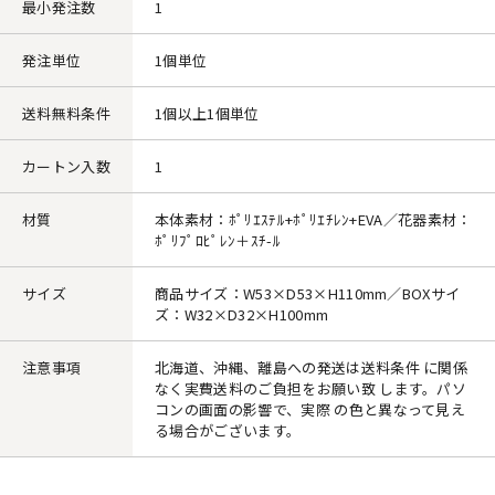
最小発注数
1
発注単位
1個単位
送料無料条件
1個以上1個単位
カートン入数
1
材質
本体素材：ﾎﾟﾘｴｽﾃﾙ+ﾎﾟﾘｴﾁﾚﾝ+EVA／花器素材：
ﾎﾟﾘﾌﾟﾛﾋﾟﾚﾝ＋ｽﾁ-ﾙ
サイズ
商品サイズ：W53×D53×H110mm／BOXサイ
ズ：W32×D32×H100mm
注意事項
北海道、沖縄、離島への発送は送料条件 に関係
なく実費送料のご負担をお願い致 します。パソ
コンの画面の影響で、実際 の色と異なって見え
る場合がございます。