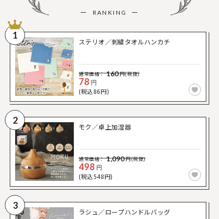
RANKING
1
ステリオ／刺繍タオルハンカチ
160
通常価格：
円(税抜)
78
円
(税込86円)
2
モク／卓上加湿器
1,090
通常価格：
円(税抜)
498
円
(税込548円)
3
ラシュ／ロープハンドルバッグ