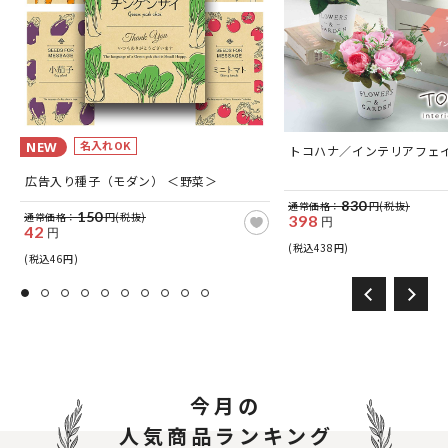
名入れOK
NEW
つ
トコハナ／インテリアフェ
広告入り種子（モダン） ＜野菜＞
830
通常価格：
円(税抜)
150
通常価格：
円(税抜)
398
円
42
円
(税込438円)
(税込46円)
今月の
人気商品ランキング