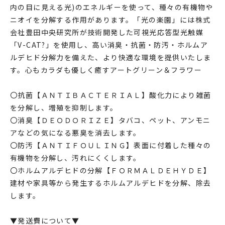
内の目に見える光)のエネルギーを使って、種々の有機物や
ニオイを分解する作用があります。「光の楽園」には株式
会社豊田中央研究所が技術開発した可視光応答型光触媒
「V-CAT?」を使用し、高い消臭・抗菌・防汚・ホルムア
ルデヒド分解力を備えた、より快適な環境を提供いたしま
す。心もカラダも優しく癒すアートグリーン＆フラワー
〇抗菌【ＡＮＴＩＢＡＣＴＥＲＩＡＬ】酸化力により雑菌
を分解し、増殖を抑制します。
〇消臭【ＤＥＯＤＯＲＩＺＥ】タバコ、ペット、アンモニ
アなどの気になる悪臭を消去します。
〇防汚【ＡＮＴＩＦＯＵＬＩＮＧ】表面に付着した種々の
有機物を分解し、汚れにくくします。
〇ホルムアルデヒドの分解【ＦＯＲＭＡＬＤＥＨＹＤＥ】
建材や家具等から発生するホルムアルデヒドを分解、除去
します。
▼発送費について▼