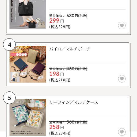
630
通常価格：
円(税抜)
299
円
(税込329円)
4
バイロ／マルチポーチ
430
通常価格：
円(税抜)
198
円
(税込218円)
5
リーフィン／マルチケース
560
通常価格：
円(税抜)
258
円
(税込284円)