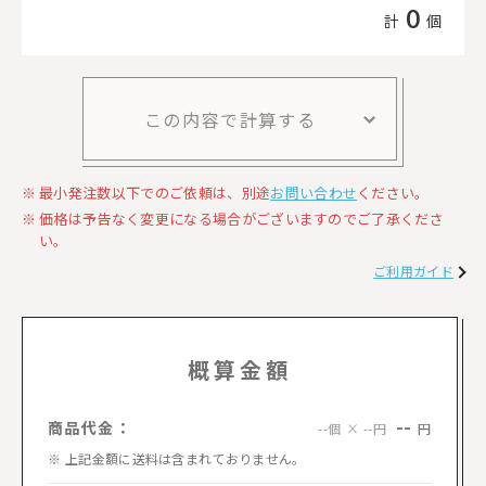
0
計
個
この内容で計算する
最小発注数以下でのご依頼は、別途
お問い合わせ
ください。
価格は予告なく変更になる場合がございますのでご了承くださ
い。
ご利用ガイド
概算金額
--
商品代金：
円
--個 × --円
上記金額に送料は含まれておりません。