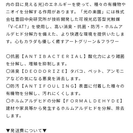
内の目に見える光)のエネルギーを使って、種々の有機物や
ニオイを分解する作用があります。「光の楽園」には株式
会社豊田中央研究所が技術開発した可視光応答型光触媒
「V-CAT?」を使用し、高い消臭・抗菌・防汚・ホルムア
ルデヒド分解力を備えた、より快適な環境を提供いたしま
す。心もカラダも優しく癒すアートグリーン＆フラワー
〇抗菌【ＡＮＴＩＢＡＣＴＥＲＩＡＬ】酸化力により雑菌
を分解し、増殖を抑制します。
〇消臭【ＤＥＯＤＯＲＩＺＥ】タバコ、ペット、アンモニ
アなどの気になる悪臭を消去します。
〇防汚【ＡＮＴＩＦＯＵＬＩＮＧ】表面に付着した種々の
有機物を分解し、汚れにくくします。
〇ホルムアルデヒドの分解【ＦＯＲＭＡＬＤＥＨＹＤＥ】
建材や家具等から発生するホルムアルデヒドを分解、除去
します。
▼発送費について▼