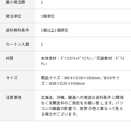
最小発注数
1
発注単位
1個単位
送料無料条件
1個以上1個単位
カートン入数
1
材質
本体素材：ﾎﾟﾘｴｽﾃﾙ+ﾎﾟﾘｴﾁﾚﾝ／花器素材：ﾎﾟﾘｴ
ﾁﾚﾝ
サイズ
商品サイズ：W54×D30×H50mm／BOXサイ
ズ：W38×D25×H50mm
注意事項
北海道、沖縄、離島への発送は送料条件 に関係
なく実費送料のご負担をお願い致 します。パソ
コンの画面の影響で、実際 の色と異なって見え
る場合がございます。