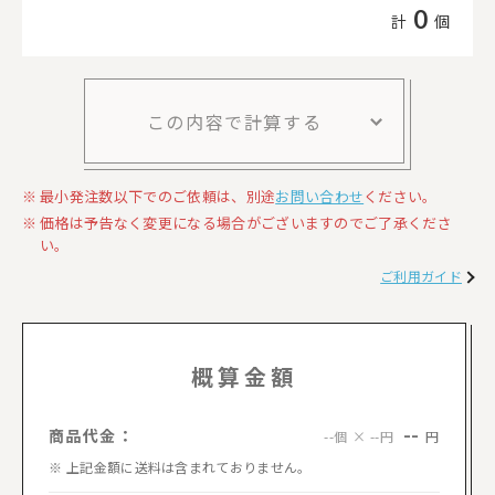
0
計
個
この内容で計算する
最小発注数以下でのご依頼は、別途
お問い合わせ
ください。
価格は予告なく変更になる場合がございますのでご了承くださ
い。
ご利用ガイド
概算金額
--
商品代金：
円
--個 × --円
上記金額に送料は含まれておりません。