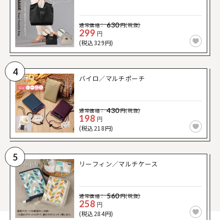
630
通常価格：
円(税抜)
299
円
(税込329円)
4
バイロ／マルチポーチ
430
通常価格：
円(税抜)
198
円
(税込218円)
5
リーフィン／マルチケース
560
通常価格：
円(税抜)
258
円
(税込284円)