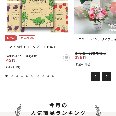
名入れOK
NEW
つ
トコハナ／インテリアフェ
広告入り種子（モダン） ＜野菜＞
830
通常価格：
円(税抜)
150
通常価格：
円(税抜)
398
円
42
円
(税込438円)
(税込46円)
今月の
人気商品ランキング