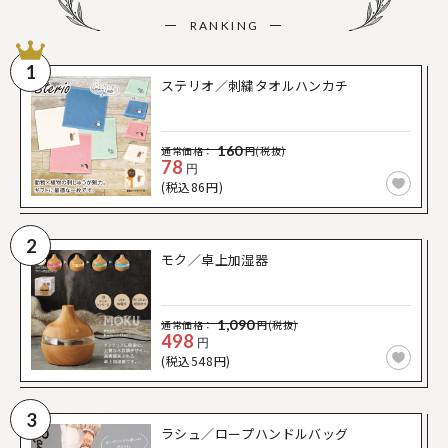
RANKING
1
ステリオ／刺繍タオルハンカチ
160
通常価格：
円(税抜)
78
円
(税込86円)
2
モク／卓上加湿器
1,090
通常価格：
円(税抜)
498
円
(税込548円)
3
ラシュ／ロープハンドルバッグ