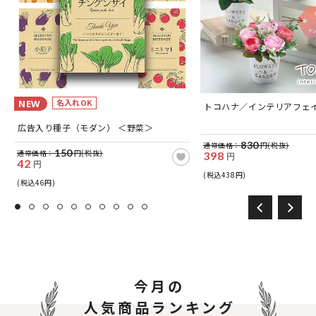
名入れOK
NEW
つ
トコハナ／インテリアフェ
広告入り種子（モダン） ＜野菜＞
830
通常価格：
円(税抜)
150
通常価格：
円(税抜)
398
円
42
円
(税込438円)
(税込46円)
今月の
人気商品ランキング