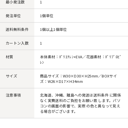
最小発注数
1
発注単位
1個単位
送料無料条件
1個以上1個単位
カートン入数
1
材質
本体素材：ﾎﾟﾘｴﾁﾚﾝ+EVA／花器素材：ﾎﾟﾘﾌﾟﾛﾋﾟ
ﾚﾝ
サイズ
商品サイズ：W30×D30×H25mm／BOXサイ
ズ：W26×D17×H34mm
注意事項
北海道、沖縄、離島への発送は送料条件 に関係
なく実費送料のご負担をお願い致 します。パソ
コンの画面の影響で、実際 の色と異なって見え
る場合がございます。