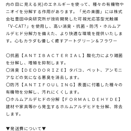
内の目に見える光)のエネルギーを使って、種々の有機物や
ニオイを分解する作用があります。「光の楽園」には株式
会社豊田中央研究所が技術開発した可視光応答型光触媒
「V-CAT?」を使用し、高い消臭・抗菌・防汚・ホルムア
ルデヒド分解力を備えた、より快適な環境を提供いたしま
す。心もカラダも優しく癒すアートグリーン＆フラワー
〇抗菌【ＡＮＴＩＢＡＣＴＥＲＩＡＬ】酸化力により雑菌
を分解し、増殖を抑制します。
〇消臭【ＤＥＯＤＯＲＩＺＥ】タバコ、ペット、アンモニ
アなどの気になる悪臭を消去します。
〇防汚【ＡＮＴＩＦＯＵＬＩＮＧ】表面に付着した種々の
有機物を分解し、汚れにくくします。
〇ホルムアルデヒドの分解【ＦＯＲＭＡＬＤＥＨＹＤＥ】
建材や家具等から発生するホルムアルデヒドを分解、除去
します。
▼発送費について▼