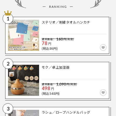
RANKING
1
ステリオ／刺繍タオルハンカチ
160
通常価格：
円(税抜)
78
円
(税込86円)
2
モク／卓上加湿器
1,090
通常価格：
円(税抜)
498
円
(税込548円)
3
ラシュ／ロープハンドルバッグ