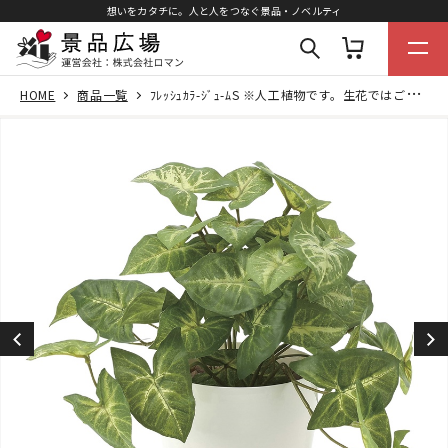
想いをカタチに。人と人をつなぐ景品・ノベルティ
HOME
商品一覧
ﾌﾚｯｼｭｶﾗ-ｼﾞｭ-ﾑS ※人工植物です。生花ではございません。