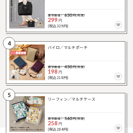
630
通常価格：
円(税抜)
299
円
(税込329円)
4
バイロ／マルチポーチ
430
通常価格：
円(税抜)
198
円
(税込218円)
5
リーフィン／マルチケース
560
通常価格：
円(税抜)
258
円
(税込284円)