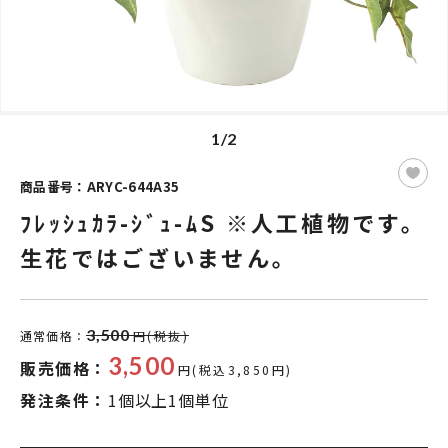
1/2
商品番号：ARYC-644A35
ﾌﾚｯｼｭｶﾗ-ｼﾞｭ-ﾑS ※人工植物です。
生花ではございません。
3,500
通常価格：
円(税抜)
3,500
販売価格：
円(税込3,850円)
発注条件：
1個以上1個単位