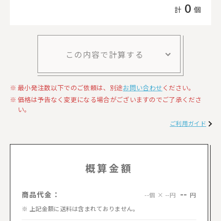
0
計
個
この内容で計算する
最小発注数以下でのご依頼は、別途
お問い合わせ
ください。
価格は予告なく変更になる場合がございますのでご了承くださ
い。
ご利用ガイド
概算金額
--
商品代金：
円
--個 × --円
上記金額に送料は含まれておりません。