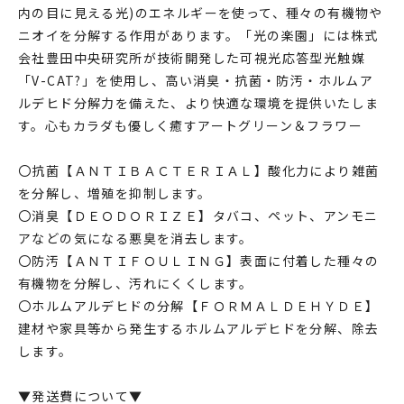
内の目に見える光)のエネルギーを使って、種々の有機物や
ニオイを分解する作用があります。「光の楽園」には株式
会社豊田中央研究所が技術開発した可視光応答型光触媒
「V-CAT?」を使用し、高い消臭・抗菌・防汚・ホルムア
ルデヒド分解力を備えた、より快適な環境を提供いたしま
す。心もカラダも優しく癒すアートグリーン＆フラワー
〇抗菌【ＡＮＴＩＢＡＣＴＥＲＩＡＬ】酸化力により雑菌
を分解し、増殖を抑制します。
〇消臭【ＤＥＯＤＯＲＩＺＥ】タバコ、ペット、アンモニ
アなどの気になる悪臭を消去します。
〇防汚【ＡＮＴＩＦＯＵＬＩＮＧ】表面に付着した種々の
有機物を分解し、汚れにくくします。
〇ホルムアルデヒドの分解【ＦＯＲＭＡＬＤＥＨＹＤＥ】
建材や家具等から発生するホルムアルデヒドを分解、除去
します。
▼発送費について▼