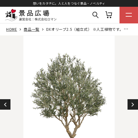
想いをカタチに。人と人をつなぐ景品・ノベルティ
HOME
商品一覧
DXオリーブ2.5（組立式） ※人工植物です。生花ではございません。