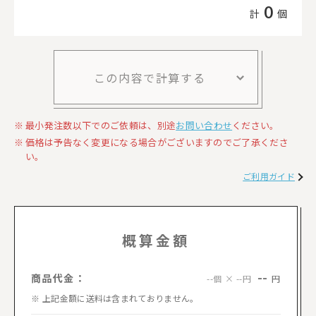
0
計
個
この内容で計算する
最小発注数以下でのご依頼は、別途
お問い合わせ
ください。
価格は予告なく変更になる場合がございますのでご了承くださ
い。
ご利用ガイド
概算金額
--
商品代金：
円
--個 × --円
上記金額に送料は含まれておりません。