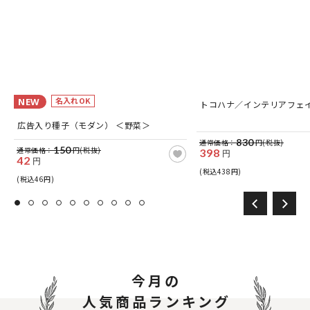
名入れOK
NEW
つ
トコハナ／インテリアフェ
広告入り種子（モダン） ＜野菜＞
830
通常価格：
円(税抜)
150
通常価格：
円(税抜)
398
円
42
円
(税込438円)
(税込46円)
今月の
人気商品ランキング