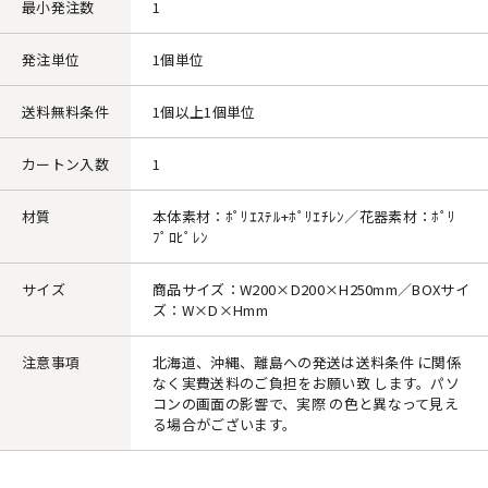
最小発注数
1
発注単位
1個単位
送料無料条件
1個以上1個単位
カートン入数
1
材質
本体素材：ﾎﾟﾘｴｽﾃﾙ+ﾎﾟﾘｴﾁﾚﾝ／花器素材：ﾎﾟﾘ
ﾌﾟﾛﾋﾟﾚﾝ
サイズ
商品サイズ：W200×D200×H250mm／BOXサイ
ズ：W×D×Hmm
注意事項
北海道、沖縄、離島への発送は送料条件 に関係
なく実費送料のご負担をお願い致 します。パソ
コンの画面の影響で、実際 の色と異なって見え
る場合がございます。