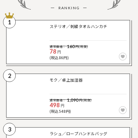
RANKING
1
ステリオ／刺繍タオルハンカチ
160
通常価格：
円(税抜)
78
円
(税込86円)
2
モク／卓上加湿器
1,090
通常価格：
円(税抜)
498
円
(税込548円)
3
ラシュ／ロープハンドルバッグ