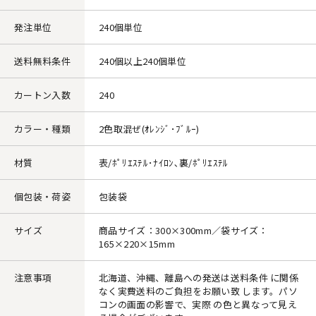
発注単位
240個単位
送料無料条件
240個以上240個単位
カートン入数
240
カラー・種類
2色取混ぜ(ｵﾚﾝｼﾞ･ﾌﾞﾙｰ)
材質
表/ﾎﾟﾘｴｽﾃﾙ･ﾅｲﾛﾝ､裏/ﾎﾟﾘｴｽﾃﾙ
個包装・荷姿
包装袋
サイズ
商品サイズ：300×300mm／袋サイズ：
165×220×15mm
注意事項
北海道、沖縄、離島への発送は送料条件 に関係
なく実費送料のご負担をお願い致 します。パソ
コンの画面の影響で、実際 の色と異なって見え