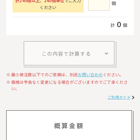
計
240
個以上
、
240個単位
でご入力
個
ください
0
計
個
この内容で計算する
最小発注数以下でのご依頼は、別途
お問い合わせ
ください。
価格は予告なく変更になる場合がございますのでご了承くださ
い。
ご利用ガイド
概算金額