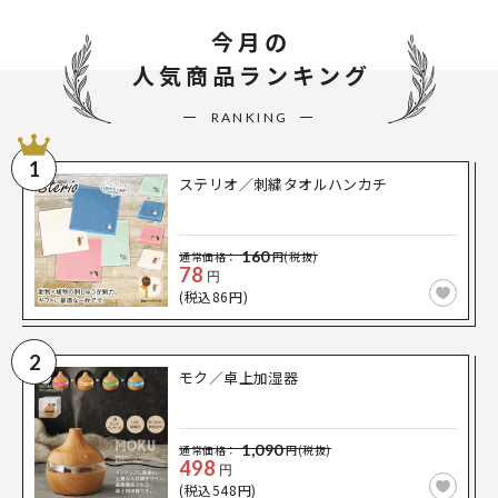
今月の
人気商品ランキング
RANKING
1
ステリオ／刺繍タオルハンカチ
160
通常価格：
円(税抜)
78
円
(税込86円)
2
モク／卓上加湿器
1,090
通常価格：
円(税抜)
498
円
(税込548円)