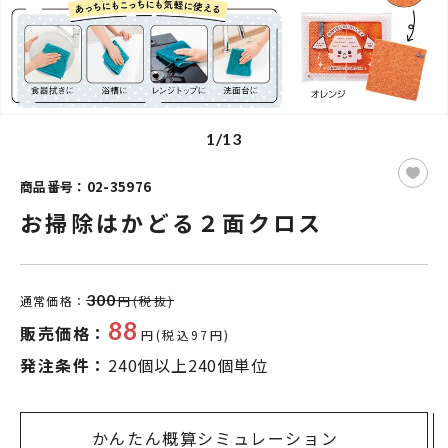
1/13
商品番号：02-35976
お掃除はかどる２面クロス
300
通常価格：
円(税抜)
88
販売価格：
円(税込97円)
発注条件：
240個以上240個単位
かんたん概算シミュレーション