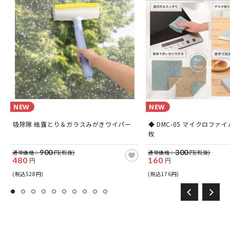
NEW
NEW
吸除隊 結露とり＆ガラスみがきワイパー
◆ DMC-05 マイクロファイ
枚
900
300
通常価格：
円(税抜)
通常価格：
円(税抜)
480
160
円
円
(税込528円)
(税込176円)