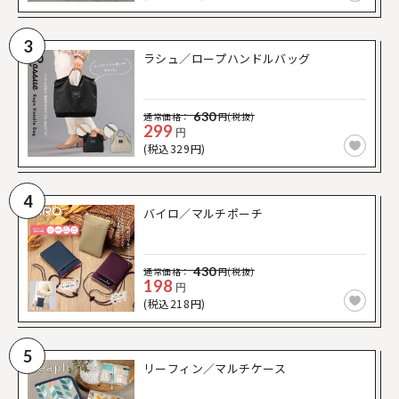
3
ラシュ／ロープハンドルバッグ
630
通常価格：
円(税抜)
299
円
(税込329円)
4
バイロ／マルチポーチ
430
通常価格：
円(税抜)
198
円
(税込218円)
5
リーフィン／マルチケース