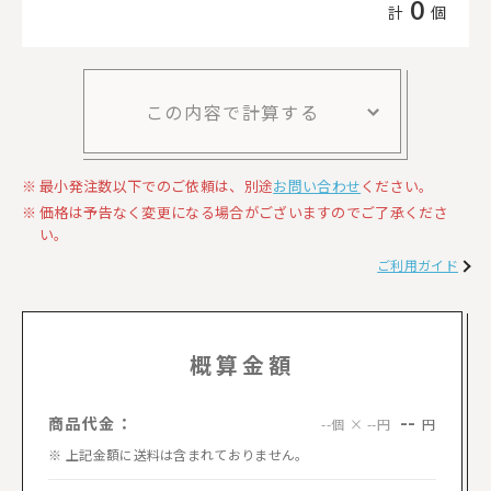
0
計
個
この内容で計算する
最小発注数以下でのご依頼は、別途
お問い合わせ
ください。
価格は予告なく変更になる場合がございますのでご了承くださ
い。
ご利用ガイド
概算金額
--
商品代金：
円
--個 × --円
上記金額に送料は含まれておりません。