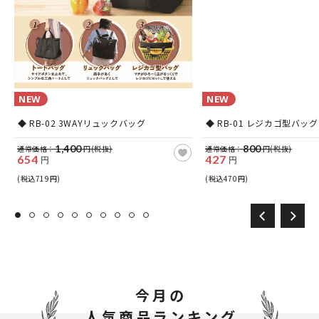
NEW
NEW
ッ
◆ RB-02 3WAYリュックバッグ
◆ RB-01 レジカゴ型バッグ
1,400
800
通常価格：
円(税抜)
通常価格：
円(税抜)
654
427
円
円
(税込719円)
(税込470円)
今月の
人気商品ランキング