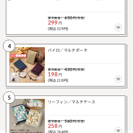
630
通常価格：
円(税抜)
299
円
(税込329円)
4
バイロ／マルチポーチ
430
通常価格：
円(税抜)
198
円
(税込218円)
5
リーフィン／マルチケース
560
通常価格：
円(税抜)
258
円
(税込284円)