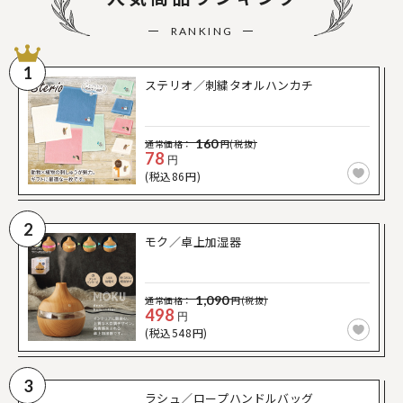
RANKING
1
ステリオ／刺繍タオルハンカチ
160
通常価格：
円(税抜)
78
円
(税込86円)
2
モク／卓上加湿器
1,090
通常価格：
円(税抜)
498
円
(税込548円)
3
ラシュ／ロープハンドルバッグ