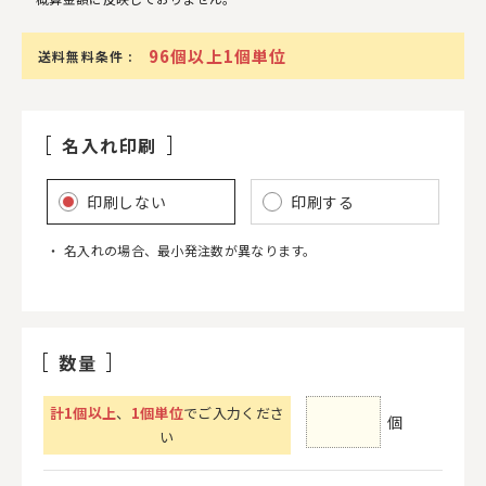
96個以上1個単位
送料無料条件 :
名入れ印刷
印刷しない
印刷する
名入れの場合、最小発注数が異なります。
数量
計
1
個以上
、
1個単位
でご入力くださ
個
い