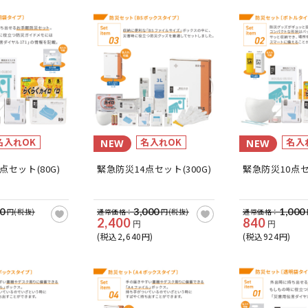
名入れOK
名入れOK
名入
NEW
NEW
点セット(80G)
緊急防災14点セット(300G)
緊急防災10点セッ
0
3,000
1,000
円(税抜)
通常価格：
円(税抜)
通常価格：
2,400
840
円
円
(税込2,640円)
(税込924円)