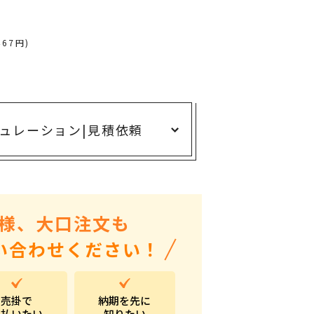
ありがとう・感謝の気持ち
アニマルグッズ
467円)
岐阜県産品
はなえみ
kanakono
ュレーション
|
見積依頼
展示会・イベント特集
安全大会ノベルティ・記念品特集
設立・周年・創業記念
インバウンド･外国人観光客向け特集
様、大口注文も
粗品・営業配布
い合わせください！
入学・卒業記念品
自治体・公共団体向け
売掛で
納期を先に
オープン・開業・開院
支払いたい
知りたい