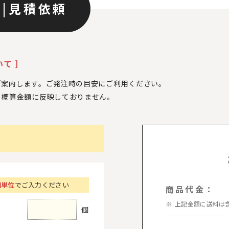
ン
|
見積依頼
て ]
ご案内します。ご発注時の目安にご利用ください。
、
概算金額に反映しておりません。
個単位
でご入力ください
商品代金：
上記金額に送料は
個