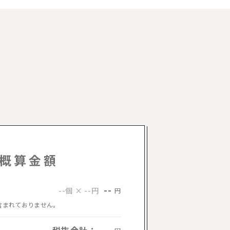
概算金額
--
--個 × --円
円
含まれておりません。