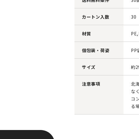
送料無料条件
30
カートン入数
30
材質
PE,
個包装・荷姿
PP
サイズ
約2
注意事項
北
な
コ
る