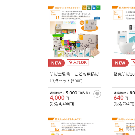
名入れOK
NEW
NEW
防災士監修 こども用防災
緊急防災10
13点セット(500E)
5,000
80
通常価格：
円(税抜)
通常価格：
4,000
640
円
円
(税込4,400円)
(税込704円)