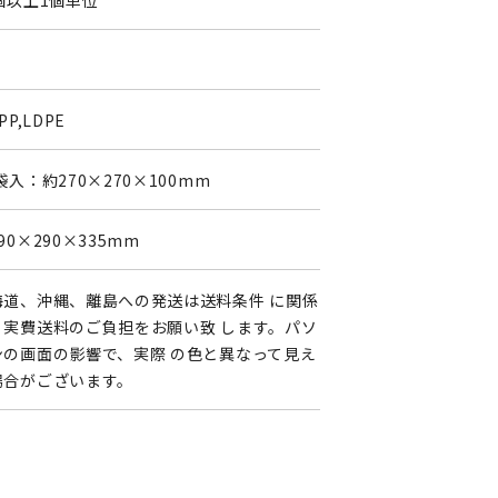
個以上1個単位
PP,LDPE
袋入：約270×270×100mm
90×290×335mm
海道、沖縄、離島への発送は送料条件 に関係
く実費送料のご負担をお願い致 します。パソ
ンの画面の影響で、実際 の色と異なって見え
場合がございます。