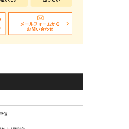
ポストイン
ばらまき、ショップイベント向け粗品・ノベ
7
メールフォームから
ルティ
日
お問い合わせ
個単位