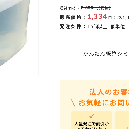
タオル・ハンカチ
401～500円
2,000
通常価格：
円(税抜)
傘・レイングッズ
501～1,000円
1,334
販売価格：
円(税込1,
UVケア
1,000～2,000円
発注条件：
15個以上1個単位
バッグ&ポーチ
2,000～3,000円
キャラクター雑貨
3,000～5,000円
かんたん概算シミ
すべてのカテゴリ
5,000円～
LL
法人のお客
お気軽にお問
大量発注で割引が
あるか知りたい