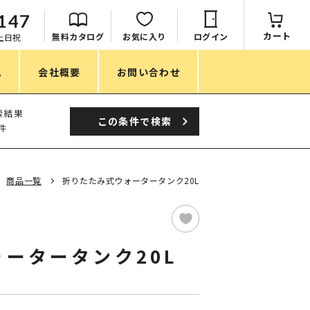
147
カート
無料カタログ
お気に入り
ログイン
：土日祝
ム
会社概要
お問い合わせ
季節
索結果
この条件で
検索
件
春ノベルティ
夏ノベルティ
商品一覧
折りたたみ式ウォータータンク20L
秋ノベルティ
冬ノベルティ
ータータンク20L
目的・シーン
サステナブル・環境配慮ノベルティ