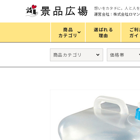
想いをカタチに。人と人
運営会社：株式会社ロマ
商品
選ばれる
ご利
カテゴリ
理由
ガイ
カテゴリ
エコバッグ
グリーンノベルティ
キッチン
ギフトセット
フェイス&ボディケア
防災・防犯グッズ
ファッション雑貨