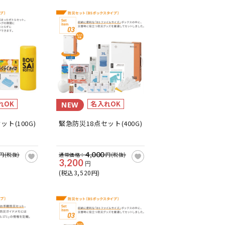
れOK
名入れOK
NEW
ト(100G)
緊急防災18点セット(400G)
4,000
円(税抜)
通常価格：
円(税抜)
3,200
円
(税込3,520円)