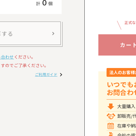
0
計
個
正式な
算する
カー
い合わせ
ください。
すのでご了承ください。
法人のお客様
ご利用ガイド
いつでも
お問合わ
大量購入
卸販売/
在庫や納
会社の規