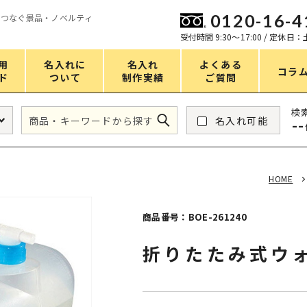
0120-16-4
をつなぐ景品・ノベルティ
ン
受付時間 9:30〜17:00 / 定休日
用
名入れに
名入れ
よくある
コラ
ド
ついて
制作実績
ご質問
価格
検
名入れ可能
--
タンブラー・ボトル
1～50円
アウトドア・レジャー
51～100円
HOME
掃除・洗濯
101～150円
バスグッズ
151～200円
商品番号：BOE-261240
スマホ・PCグッズ
201～250円
折りたたみ式ウォ
コスメグッズ
251～300円
食品・スイーツ
301～400円