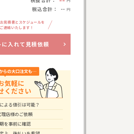
--
税抜合計：
円
税込合計：
--
円
お見積書とスケジュールを
ご連絡いたします！
トに入れて見積依頼
からの大口注文も…
お気軽に
せください
による値引は可能？
代理店様のご依頼
期を事前に確認
定上、後払いを希望