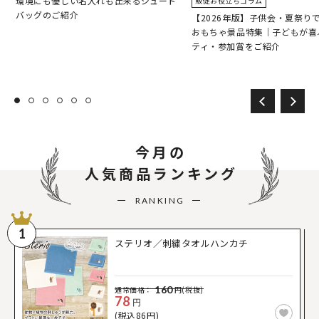
環境にも優しい名入れも出来るジュート
販促お役立ちコラム
バッグのご紹介
【2026年版】子供会・夏祭り
おもちゃ景品特集｜子どもが喜
ティ・参加賞をご紹介
今月の
人気商品ランキング
RANKING
1
ステリオ／刺繍タオルハンカチ
160
通常価格：
円(税抜)
78
円
(税込86円)