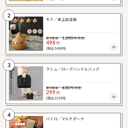
2
モク／卓上加湿器
1,090
通常価格：
円(税抜)
498
円
(税込548円)
3
ラシュ／ロープハンドルバッグ
630
通常価格：
円(税抜)
299
円
(税込329円)
4
バイロ／マルチポーチ