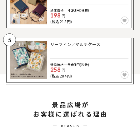
430
通常価格：
円(税抜)
198
円
(税込218円)
5
リーフィン／マルチケース
560
通常価格：
円(税抜)
258
円
(税込284円)
景品広場が
お客様に選ばれる理由
REASON