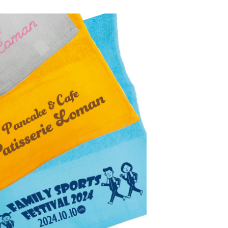
ありがとう・感謝の気持ち
アニマルグッズ
岐阜県産品
はなえみ
kanakono
展示会・イベント特集
安全大会ノベルティ・記念品特集
設立・周年・創業記念
インバウンド･外国人観光客向け特集
粗品・営業配布
入学・卒業記念品
自治体・公共団体向け
オープン・開業・開院