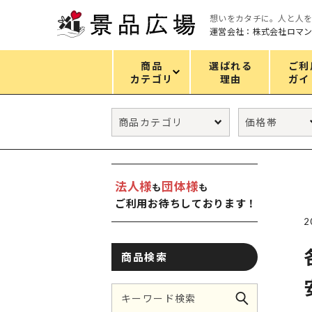
想いをカタチに。人と人
運営会社：株式会社ロマ
商品
選ばれる
ご利
カテゴリ
理由
ガイ
カテゴリ
エコバッグ
グリーンノベルティ
法人様
団体様
も
も
キッチン
ご利用お待ちしております！
ギフトセット
2
フェイス&ボディケア
商品検索
防災・防犯グッズ
ファッション雑貨