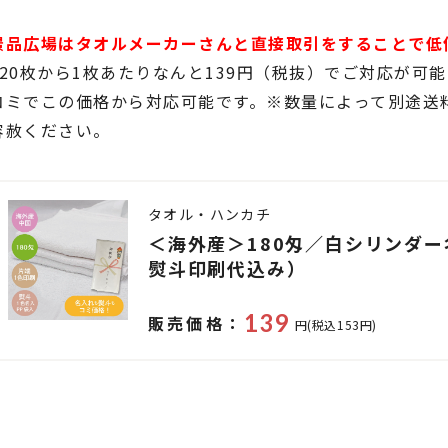
景品広場はタオルメーカーさんと直接取引をすることで低
120枚から1枚あたりなんと139円（税抜）でご対応が可
コミでこの価格から対応可能です。※数量によって別途送
容赦ください。
タオル・ハンカチ
＜海外産＞180匁／白シリンダ
熨斗印刷代込み）
139
販売価格：
円(税込153円)