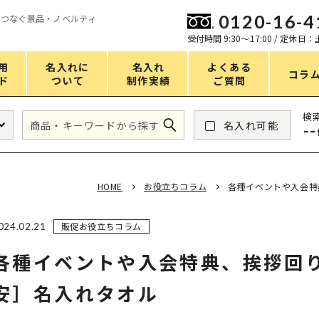
0120-16-4
をつなぐ景品・ノベルティ
ン
受付時間 9:30〜17:00 / 定休日
用
名入れに
名入れ
よくある
コラ
ド
ついて
制作実績
ご質問
価格
検
名入れ可能
--
タンブラー・ボトル
1～50円
アウトドア・レジャー
51～100円
HOME
お役立ちコラム
各種イベントや入会特
掃除・洗濯
101～150円
バスグッズ
151～200円
販促お役立ちコラム
024.02.21
スマホ・PCグッズ
201～250円
各種イベントや入会特典、挨拶回
コスメグッズ
251～300円
安］名入れタオル
食品・スイーツ
301～400円