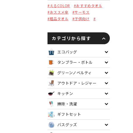
ティッシュ・ロール
#えるCOLOR
#おすすめタオル
#おススメ傘
#サーモス
ペン・筆記用具
#粗品タオル
#子供向け
#
ステーショナリー
生活雑貨・便利グッズ
カテゴリから探す
衛生用品特集
エコバッグ
カタログギフト
A
タンブラー・ボトル
グリーンノベルティ
アウトドア・レジャー
キッチン
掃除・洗濯
ギフトセット
バスグッズ