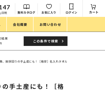
147
カート
無料カタログ
お気に入り
ログイン
：土日祝
ム
会社概要
お問い合わせ
季節
索結果
この条件で
検索
件
春ノベルティ
夏ノベルティ
典、挨拶回りの手土産にも！［格安］名入れタオル
秋ノベルティ
冬ノベルティ
りの手土産にも！［格
目的・シーン
サステナブル・環境配慮ノベルティ